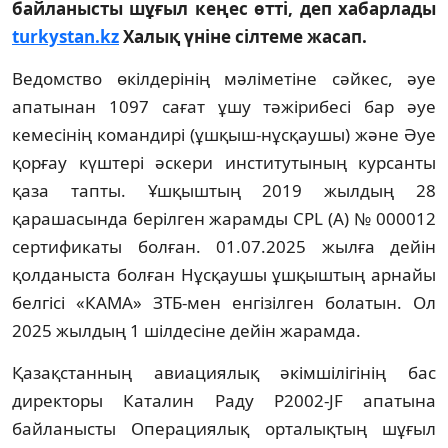
байланысты шұғыл кеңес өтті, деп хабарлады
turkystan.kz
Халық үніне сілтеме жасап.
Ведомство өкілдерінің мәліметіне сәйкес, әуе
апатынан 1097 сағат ұшу тәжірибесі бар әуе
кемесінің командирі (ұшқыш-нұсқаушы) және Әуе
қорғау күштері әскери институтының курсанты
қаза тапты. Ұшқыштың 2019 жылдың 28
қарашасында берілген жарамды CPL (A) № 000012
сертификаты болған. 01.07.2025 жылға дейін
қолданыста болған Нұсқаушы ұшқыштың арнайы
белгісі «КАМА» ЗТБ-мен енгізілген болатын. Ол
2025 жылдың 1 шілдесіне дейін жарамда.
Қазақстанның авиациялық әкімшілігінің бас
директоры Каталин Раду P2002-JF апатына
байланысты Операциялық орталықтың шұғыл