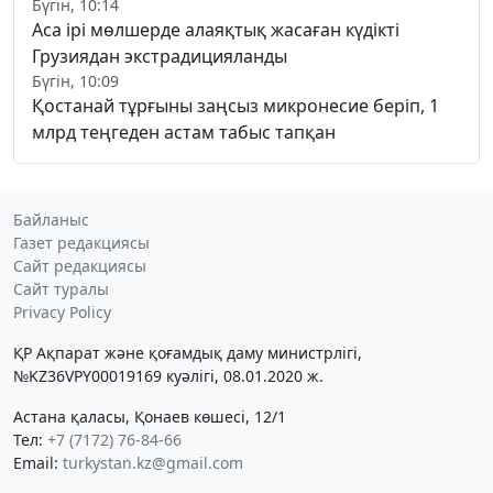
Бүгін, 10:14
Аса ірі мөлшерде алаяқтық жасаған күдікті
Грузиядан экстрадицияланды
Бүгін, 10:09
Қостанай тұрғыны заңсыз микронесие беріп, 1
млрд теңгеден астам табыс тапқан
Байланыс
Газет редакциясы
Сайт редакциясы
Сайт туралы
Privacy Policy
ҚР Ақпарат және қоғамдық даму министрлігі,
№KZ36VPY00019169 куәлігі, 08.01.2020 ж.
Астана қаласы, Қонаев көшесі, 12/1
Тел:
+7 (7172) 76-84-66
Email:
turkystan.kz@gmail.com