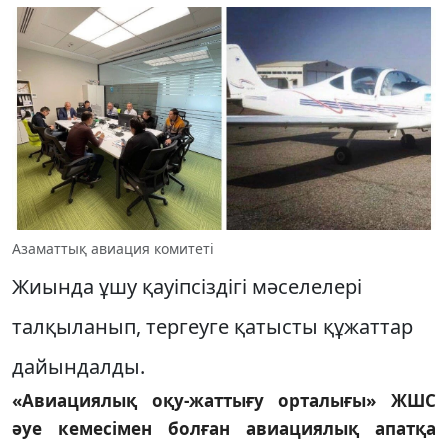
Азаматтық авиация комитеті
Жиында ұшу қауіпсіздігі мәселелері
талқыланып, тергеуге қатысты құжаттар
дайындалды.
«Авиациялық оқу-жаттығу орталығы» ЖШС
әуе кемесімен болған авиациялық апатқа