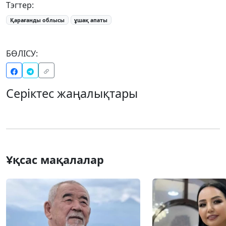
Тэгтер:
Қарағанды облысы
ұшақ апаты
БӨЛІСУ:
Серіктес жаңалықтары
Ұқсас мақалалар