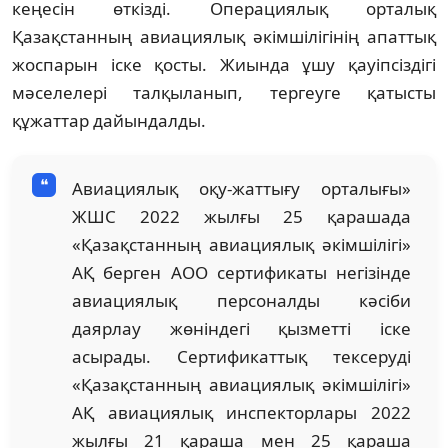
кеңесін өткізді. Операциялық орталық
Қазақстанның авиациялық әкімшілігінің апаттық
жоспарын іске қосты. Жиында ұшу қауіпсіздігі
мәселелері талқыланып, тергеуге қатысты
құжаттар дайындалды.
Авиациялық оқу-жаттығу орталығы»
ЖШС 2022 жылғы 25 қарашада
«Қазақстанның авиациялық әкімшілігі»
АҚ берген АОО сертификаты негізінде
авиациялық персоналды кәсіби
даярлау жөніндегі қызметті іске
асырады. Сертификаттық тексеруді
«Қазақстанның авиациялық әкімшілігі»
АҚ авиациялық инспекторлары 2022
жылғы 21 қараша мен 25 қараша