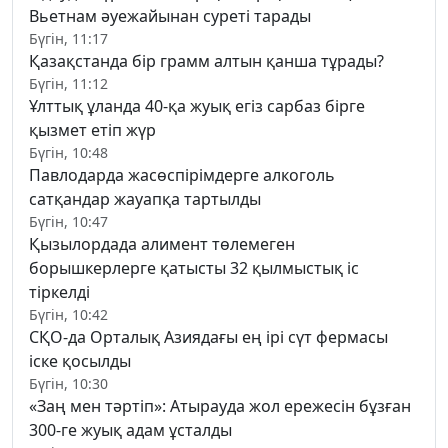
Вьетнам әуежайынан суреті тарады
Бүгін, 11:17
Қазақстанда бір грамм алтын қанша тұрады?
Бүгін, 11:12
Ұлттық ұланда 40-қа жуық егіз сарбаз бірге
қызмет етіп жүр
Бүгін, 10:48
Павлодарда жасөспірімдерге алкоголь
сатқандар жауапқа тартылды
Бүгін, 10:47
Қызылордада алимент төлемеген
борышкерлерге қатысты 32 қылмыстық іс
тіркелді
Бүгін, 10:42
СҚО-да Орталық Азиядағы ең ірі сүт фермасы
іске қосылды
Бүгін, 10:30
«Заң мен тәртіп»: Атырауда жол ережесін бұзған
300-ге жуық адам ұсталды