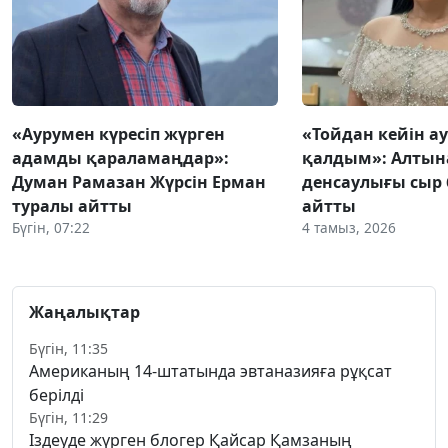
«Аурумен күресіп жүрген
«Тойдан кейін а
адамды қараламаңдар»:
қалдым»: Алтын
Думан Рамазан Жүрсін Ерман
денсаулығы сыр 
туралы айтты
айтты
Бүгін, 07:22
4 тамыз, 2026
Жаңалықтар
Бүгін, 11:35
Американың 14-штатында эвтаназияға рұқсат
берілді
Бүгін, 11:29
Іздеуде жүрген блогер Қайсар Қамзаның