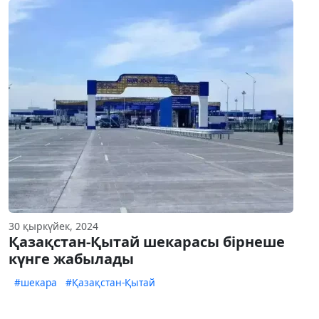
30 қыркүйек, 2024
Қазақстан-Қытай шекарасы бірнеше
күнге жабылады
#шекара
#Қазақстан-Қытай