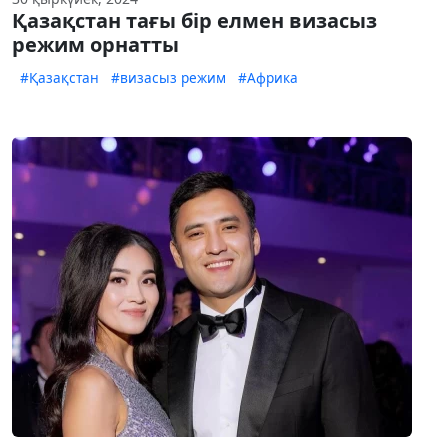
Қазақстан тағы бір елмен визасыз
режим орнатты
#Қазақстан
#визасыз режим
#Африка