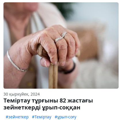
30 қыркүйек, 2024
Теміртау тұрғыны 82 жастағы
зейнеткерді ұрып-соққан
#зейнеткер
#Теміртау
#ұрып-соғу