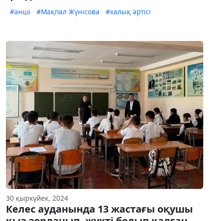
#әнші
#Мақпал Жүнісова
#халық әртісі
30 қыркүйек, 2024
Келес ауданында 13 жастағы оқушы
қыз зорланып, жүкті болып қалған