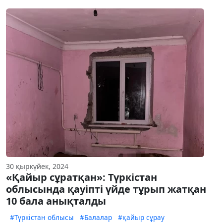
30 қыркүйек, 2024
«Қайыр сұратқан»: Түркістан
облысында қауіпті үйде тұрып жатқан
10 бала анықталды
#Түркістан облысы
#Балалар
#қайыр сұрау