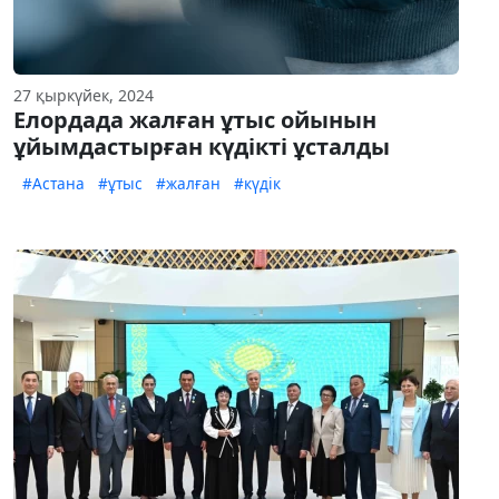
27 қыркүйек, 2024
Елордада жалған ұтыс ойынын
ұйымдастырған күдікті ұсталды
#Астана
#ұтыс
#жалған
#күдік