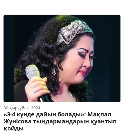
30 қыркүйек, 2024
«3-4 күнде дайын болады»: Мақпал
Жүнісова тыңдармандарын қуантып
қойды