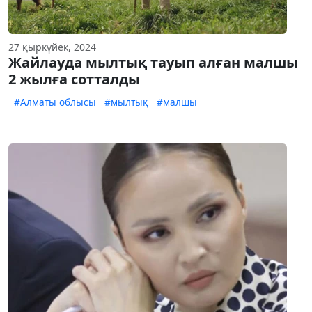
27 қыркүйек, 2024
Жайлауда мылтық тауып алған малшы
2 жылға сотталды
#Алматы облысы
#мылтық
#малшы