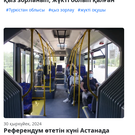
#Түркістан облысы
#қыз зорлау
#жүкті оқушы
30 қыркүйек, 2024
Референдум өтетін күні Астанада