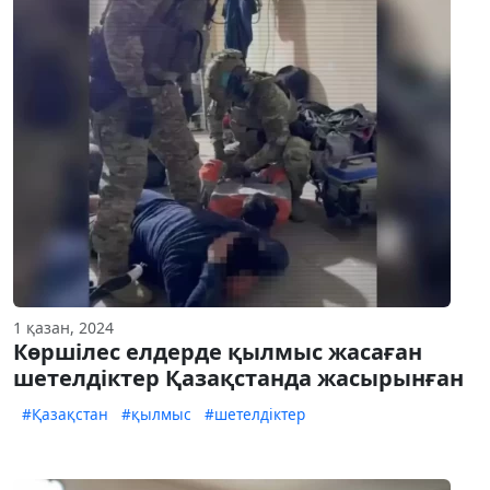
1 қазан, 2024
Көршілес елдерде қылмыс жасаған
шетелдіктер Қазақстанда жасырынған
#Қазақстан
#қылмыс
#шетелдіктер