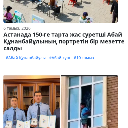
6 тамыз, 2026
Астанада 150-ге тарта жас суретші Абай
Құнанбайұлының портретін бір мезетте
салды
#Абай Құнанбайұлы
#Абай күні
#10 тамыз