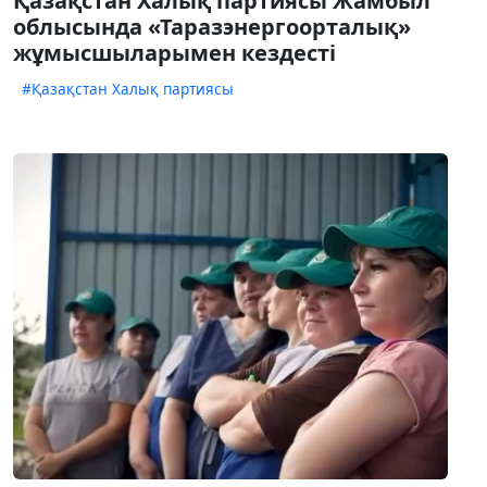
Қазақстан Халық партиясы Жамбыл
облысында «Таразэнергоорталық»
жұмысшыларымен кездесті
#Қазақстан Халық партиясы