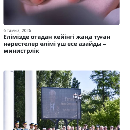
6 тамыз, 2026
Елімізде отадан кейінгі жаңа туған
нәрестелер өлімі үш есе азайды –
министрлік