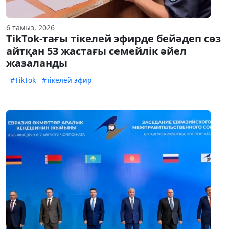
6 тамыз, 2026
TikTok-тағы тікелей эфирде бейәдеп сөз
айтқан 53 жастағы семейлік әйел
жазаланды
#TikTok
#тікелей эфир