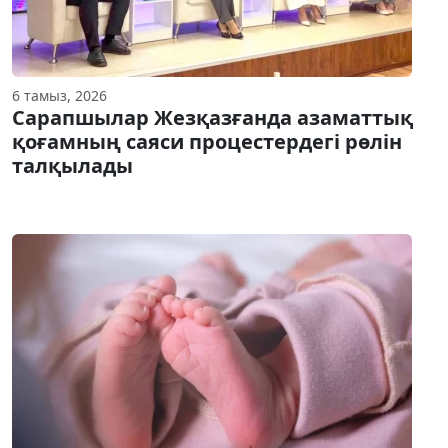
6 тамыз, 2026
Сарапшылар Жезқазғанда азаматтық
қоғамның саяси процестердегі рөлін
талқылады