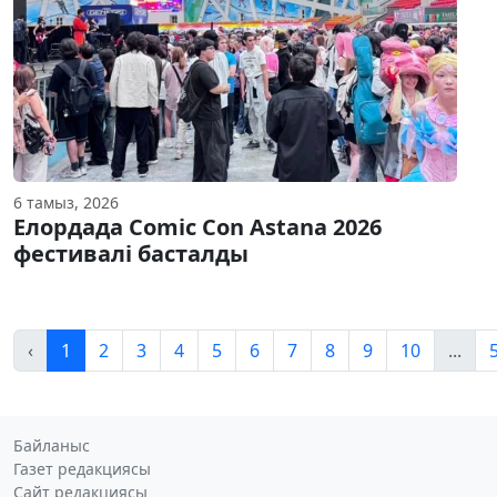
6 тамыз, 2026
Елордада Comic Con Astana 2026
фестивалі басталды
‹
1
2
3
4
5
6
7
8
9
10
...
Байланыс
Газет редакциясы
Сайт редакциясы