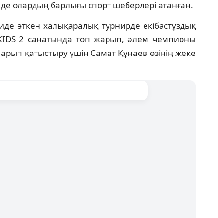
нде олардың барлығы спорт шеберлері атанған.
биде өткен халықаралық турнирде екібастұздық
KIDS 2 санатында топ жарып, әлем чемпионы
парып қатыстыру үшін Самат Құнаев өзінің жеке