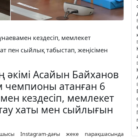
ұнаевамен кездесіп, мемлекет
т пен сыйлық табыстап, жеңісімен
 әкімі Асайын Байханов
м чемпионы атанған 6
мен кездесіп, мемлекет
ау хаты мен сыйлығын
сшысы Instagram-дағы жеке парақшасында