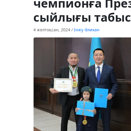
чемпионға Пре
сыйлығы табыс 
4 желтоқсан, 2024
/
Інжу Әлихан