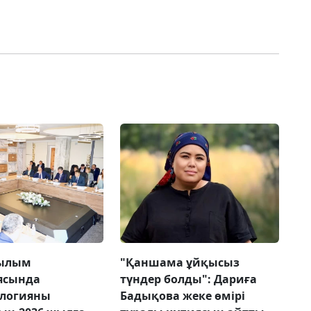
ғылым
"Қаншама ұйқысыз
ясында
түндер болды": Дариға
ологияны
Бадықова жеке өмірі