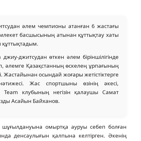
итсудан әлем чемпионы атанған 6 жастағы
емлекет басшысының атынан құттықтау хаты
н құттықтадым.
 джиу-джитсудан өткен әлем біріншілігінде
тіп, әлемге Қазақстанның өскелең ұрпағының
і. Жастайынан осындай жоғары жетістіктерге
әтижесі. Жас спортшыны өзінің әкесі,
 Team клубының негізін қалаушы Самат
азды Асайын Байханов.
н шұғылдануына омыртқа ауруы себеп болған
нда денсаулығын қалпына келтірген. Әкенің