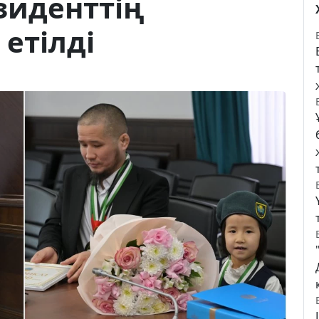
зиденттің
етілді