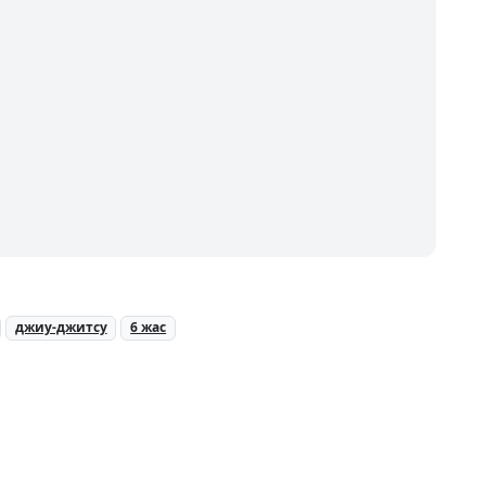
джиу-джитсу
6 жас