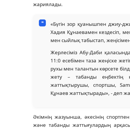
жариялады.
«Бүгін зор қуанышпен джиу-дж
Хадия Құнаевамен кездесіп, м
мен сыйлық табыстап, жеңісіме
Жерлесіміз Абу-Даби қаласында
11:0 есебімен таза жеңіске же
рухы мен талантын көрсете білд
жету – табанды еңбектің н
жаттықтырушы, спортшы, Sam
Құнаев жаттықтырады», - деп ж
Әкімнің жазуынша, әкесінің спортпе
және табанды жаттығулардың арқасы