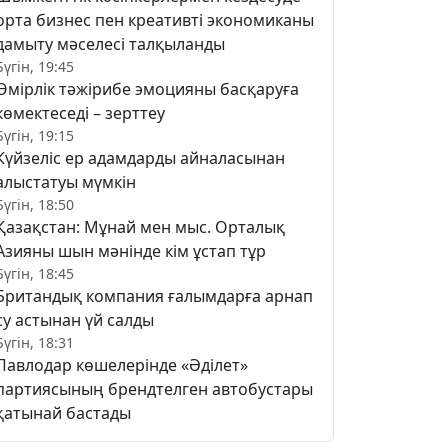
орта бизнес пен креативті экономиканы
дамыту мәселесі талқыланды
Бүгін, 19:45
Өмірлік тәжірибе эмоцияны басқаруға
көмектеседі – зерттеу
Бүгін, 19:15
Күйзеліс ер адамдарды айналасынан
алыстатуы мүмкін
Бүгін, 18:50
Қазақстан: Мұнай мен мыс. Орталық
Азияны шын мәнінде кім ұстап тұр
Бүгін, 18:45
Британдық компания ғалымдарға арнап
су астынан үй салды
Бүгін, 18:31
Павлодар көшелерінде «Әділет»
партиясының брендтелген автобустары
қатынай бастады