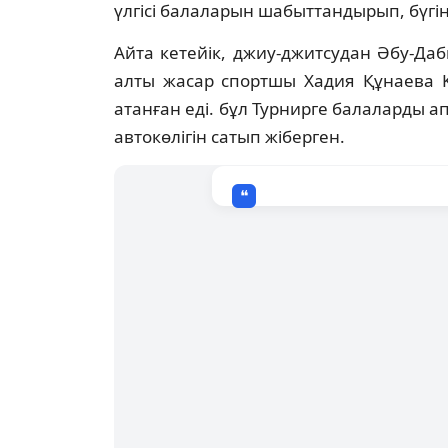
үлгісі балаларын шабыттандырып, бүгі
Айта кетейік, джиу-джитсудан Әбу-Да
алты жасар спортшы Хадия Құнаева 
атанған еді. бұл Турнирге балаларды а
автокөлігін сатып жіберген.