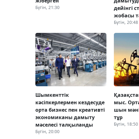
жіберген
дамытуд
Бүгін, 21:30
дейінгі 
жобасы 
Бүгін, 20:48
Шымкенттік
Қазақста
кәсіпкерлермен кездесуде
мыс. Ор
орта бизнес пен креативті
шын мәні
экономиканы дамыту
тұр
Бүгін, 18:50
мәселесі талқыланды
Бүгін, 20:00