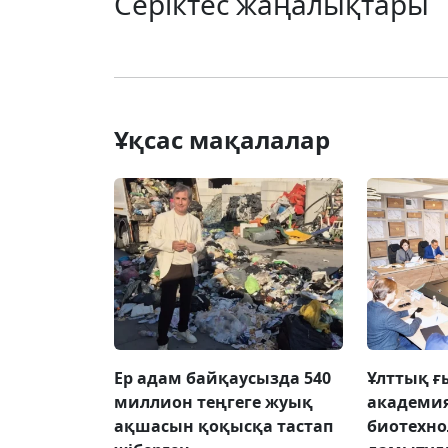
Серіктес жаңалықтары
Ұқсас мақалалар
Ер адам байқаусызда 540
Ұлттық 
миллион теңгеге жуық
академи
ақшасын қоқысқа тастап
биотехн