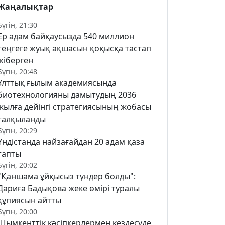
Жаңалықтар
Бүгін, 21:30
Ер адам байқаусызда 540 миллион
теңгеге жуық ақшасын қоқысқа тастап
жіберген
Бүгін, 20:48
Ұлттық ғылым академиясында
биотехнологияны дамытудың 2036
жылға дейінгі стратегиясының жобасы
талқыланды
Бүгін, 20:29
Үндістанда найзағайдан 20 адам қаза
тапты
Бүгін, 20:02
"Қаншама ұйқысыз түндер болды":
Дариға Бадықова жеке өмірі туралы
құпиясын айтты
Бүгін, 20:00
Шымкенттік кәсіпкерлермен кездесуде