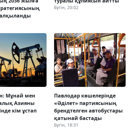
ың 2036 жылға
туралы құпиясын айтты
Бүгін, 20:02
стратегиясының
талқыланды
н: Мұнай мен
Павлодар көшелерінде
талық Азияны
«Әділет» партиясының
нде кім ұстап
брендтелген автобустары
қатынай бастады
Бүгін, 18:31