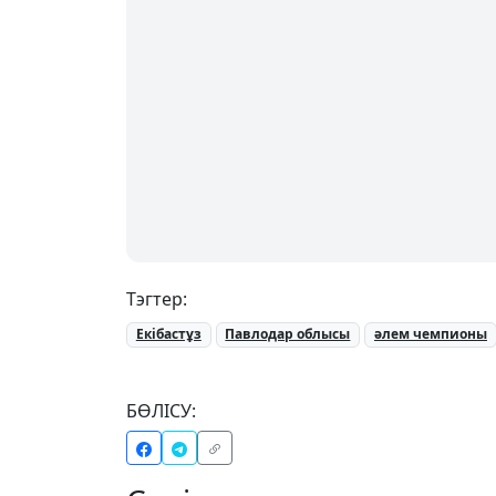
Тэгтер:
Екібастұз
Павлодар облысы
әлем чемпионы
БӨЛІСУ: