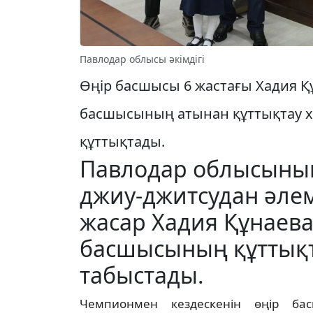
Павлодар облысы әкімдігі
Өңір басшысы 6 жастағы Хадия Қ
басшысының атынан құттықтау ха
құттықтады.
Павлодар облысының
джиу-джитсудан әле
жасар Хадия Құнаева
басшысының құттықт
табыстады.
Чемпионмен кездескенін өңір ба