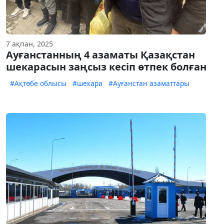
7 ақпан, 2025
Ауғанстанның 4 азаматы Қазақстан
шекарасын заңсыз кесіп өтпек болған
#Ақтөбе облысы
#шекара
#Ауғанстан азаматтары