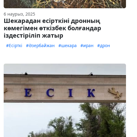
6 наурыз, 2025
Шекарадан есірткіні дронның
көмегімен өткізбек болғандар
іздестіріліп жатыр
#Есірткі
#Әзербайжан
#шекара
#иран
#дрон