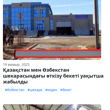
19 мамыр, 2025
Қазақстан мен Өзбекстан
шекарасындағы өткізу бекеті уақытша
жабылды
#Өзбекстан
#шекара
#кеден
#бекет