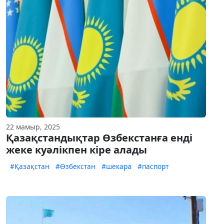
22 мамыр, 2025
Қазақстандықтар Өзбекстанға енді
жеке куәлікпен кіре алады
#Қазақстан
#Өзбекстан
#шекара
#паспорт