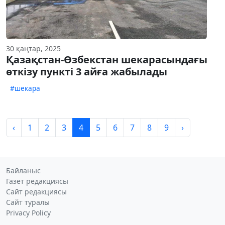
30 қаңтар, 2025
Қазақстан-Өзбекстан шекарасындағы
өткізу пункті 3 айға жабылады
#шекара
‹
1
2
3
4
5
6
7
8
9
›
Байланыс
Газет редакциясы
Сайт редакциясы
Сайт туралы
Privacy Policy