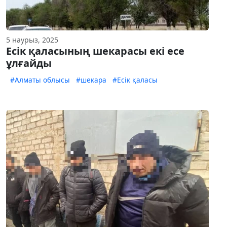
5 наурыз, 2025
Есік қаласының шекарасы екі есе
ұлғайды
#Алматы облысы
#шекара
#Есік қаласы