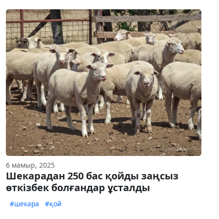
6 мамыр, 2025
Шекарадан 250 бас қойды заңсыз
өткізбек болғандар ұсталды
#шекара
#қой