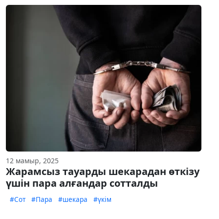
12 мамыр, 2025
Жарамсыз тауарды шекарадан өткізу
үшін пара алғандар сотталды
#Сот
#Пара
#шекара
#үкім