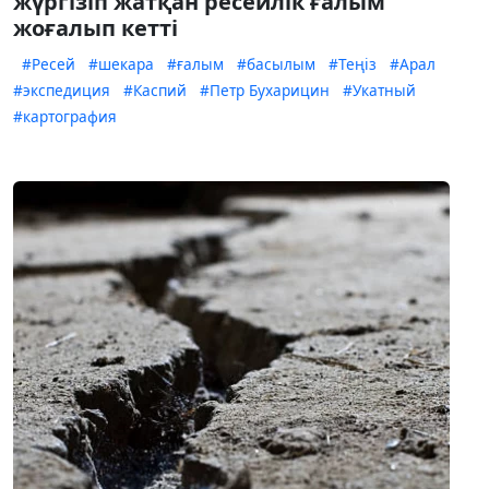
жүргізіп жатқан ресейлік ғалым
жоғалып кетті
#Ресей
#шекара
#ғалым
#басылым
#Теңіз
#Арал
#экспедиция
#Каспий
#Петр Бухарицин
#Укатный
#картография