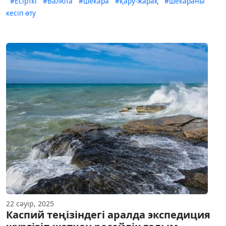
#Есірткі
#Валюта
#шекара
#қару-жарақ
#шекараны
кесіп өту
22 сәуір, 2025
Каспий теңізіндегі аралда экспедиция