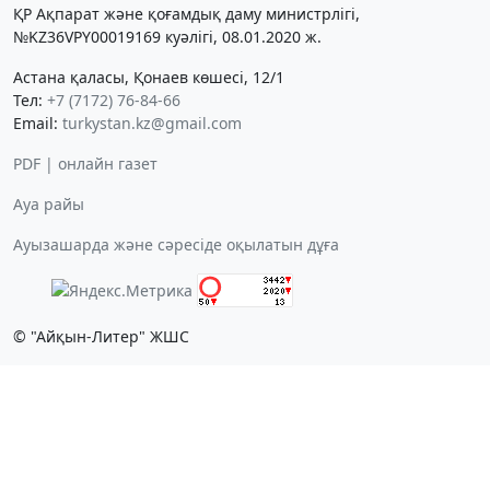
ҚР Ақпарат және қоғамдық даму министрлігі,
№KZ36VPY00019169 куәлігі, 08.01.2020 ж.
Астана қаласы, Қонаев көшесі, 12/1
Тел:
+7 (7172) 76-84-66
Email:
turkystan.kz@gmail.com
PDF | онлайн газет
Ауа райы
Ауызашарда және сәресіде оқылатын дұға
© "Айқын-Литер" ЖШС