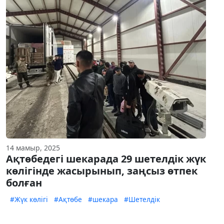
14 мамыр, 2025
Ақтөбедегі шекарада 29 шетелдік жүк
көлігінде жасырынып, заңсыз өтпек
болған
#Жүк көлігі
#Ақтөбе
#шекара
#Шетелдік