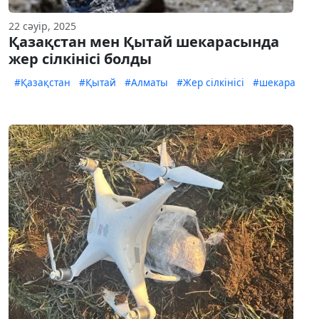
22 сәуір, 2025
Қазақстан мен Қытай шекарасында
жер сілкінісі болды
#Қазақстан
#Қытай
#Алматы
#Жер сілкінісі
#шекара