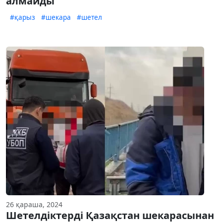
алмайды
#қарыз
#шекара
#шетел
26 қараша, 2024
Шетелдіктерді Қазақстан шекарасынан