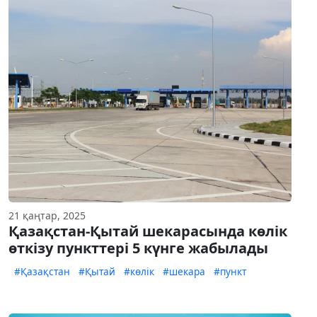
21 қаңтар, 2025
Қазақстан-Қытай шекарасында көлік
өткізу пункттері 5 күнге жабылады
#Қазақстан
#Қытай
#көлік
#шекара
#пункт