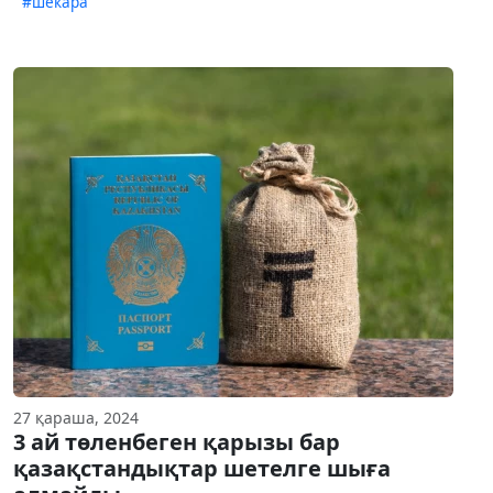
#шекара
27 қараша, 2024
3 ай төленбеген қарызы бар
қазақстандықтар шетелге шыға