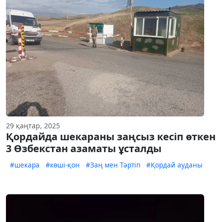
29 қаңтар, 2025
Қордайда шекараны заңсыз кесіп өткен
3 Өзбекстан азаматы ұсталды
#шекара
#көші-қон
#Заң мен Тәртіп
#Қордай ауданы