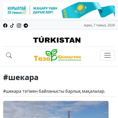
жұма, 7 тамыз, 2026
#шекара
#шекара тэгімен байланысты барлық мақалалар.