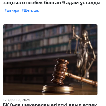
заңсыз өткізбек болған 9 адам ұсталды
#шекара
#Шетелдік
12 қараша, 2024
БҚО-да шекарадан есірткі алып өтпек