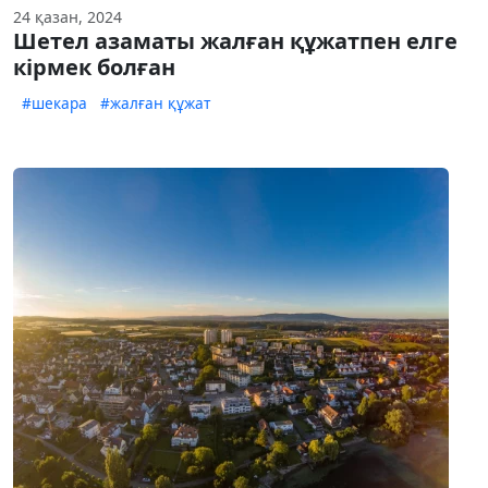
24 қазан, 2024
Шетел азаматы жалған құжатпен елге
кірмек болған
#шекара
#жалған құжат