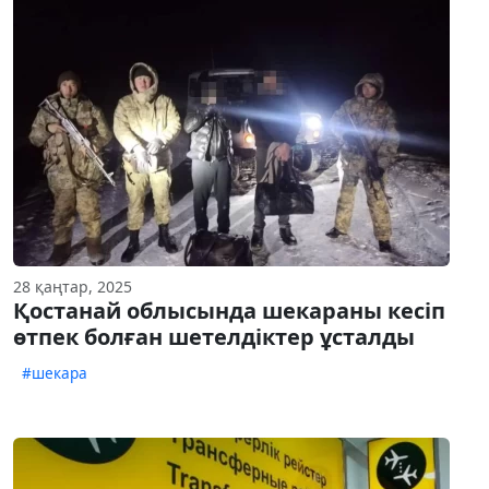
28 қаңтар, 2025
Қостанай облысында шекараны кесіп
өтпек болған шетелдіктер ұсталды
#шекара