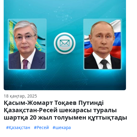
18 қаңтар, 2025
Қасым-Жомарт Тоқаев Путинді
Қазақстан-Ресей шекарасы туралы
шартқа 20 жыл толуымен құттықтады
#Қазақстан
#Ресей
#шекара