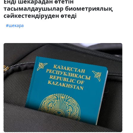
Енді шекарадан өтетін
тасымалдаушылар биометриялық
сәйкестендіруден өтеді
#шекара