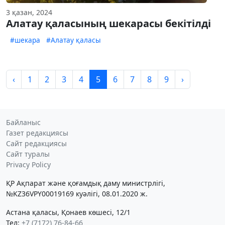
3 қазан, 2024
Алатау қаласының шекарасы бекітілді
#шекара
#Алатау қаласы
‹
1
2
3
4
5
6
7
8
9
›
Байланыс
Газет редакциясы
Сайт редакциясы
Сайт туралы
Privacy Policy
ҚР Ақпарат және қоғамдық даму министрлігі,
№KZ36VPY00019169 куәлігі, 08.01.2020 ж.
Астана қаласы, Қонаев көшесі, 12/1
Тел:
+7 (7172) 76-84-66