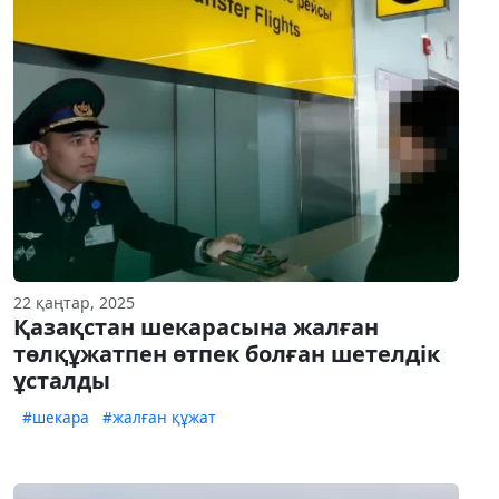
22 қаңтар, 2025
Қазақстан шекарасына жалған
төлқұжатпен өтпек болған шетелдік
ұсталды
#шекара
#жалған құжат