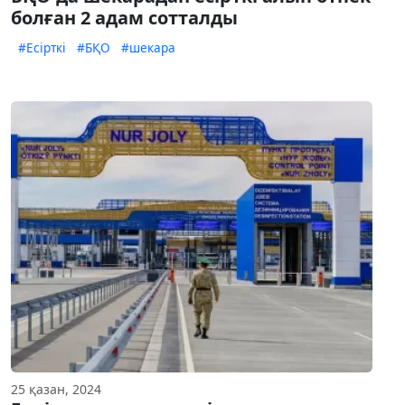
болған 2 адам сотталды
#Есірткі
#БҚО
#шекара
25 қазан, 2024