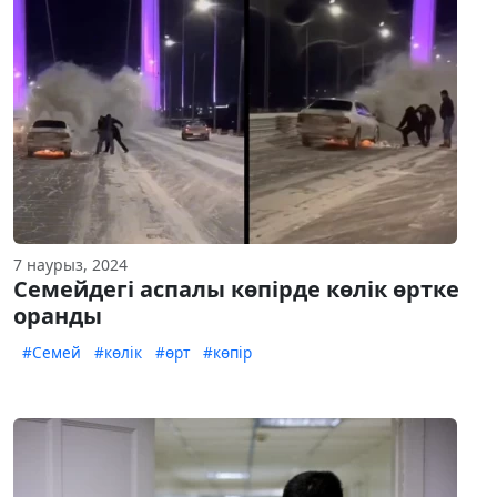
7 наурыз, 2024
Семейдегі аспалы көпірде көлік өртке
оранды
#Семей
#көлік
#өрт
#көпір