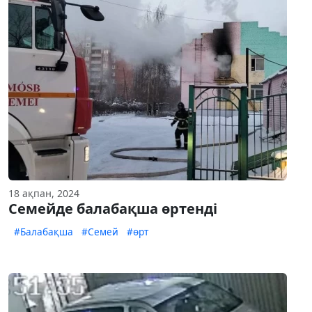
18 ақпан, 2024
Cемейде балабақша өртенді
#Балабақша
#Семей
#өрт