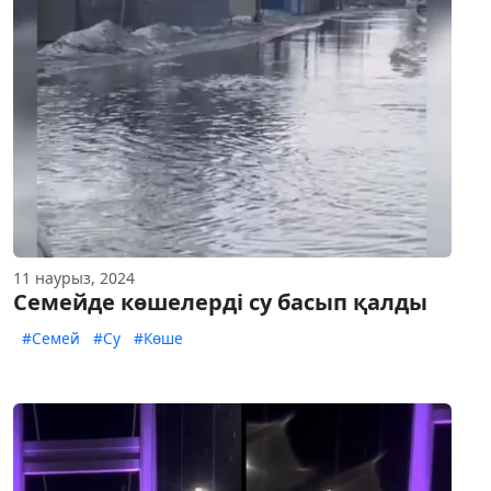
11 наурыз, 2024
Семейде көшелерді су басып қалды
#Семей
#Су
#Көше