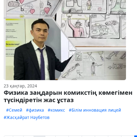
23 қаңтар, 2024
Физика заңдарын комикстің көмегімен
түсіндіретін жас ұстаз
#Семей
#физика
#комикс
#Білім инновация лицей
#Жасқайрат Нәубетов