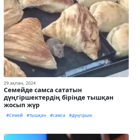
29 ақпан, 2024
Семейде самса сататын
дүңгіршектердің бірінде тышқан
жосып жүр
#Семей
#тышқан
#самса
#дүңгіршік