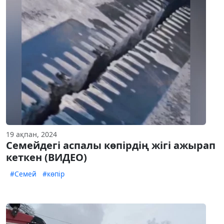
19 ақпан, 2024
Семейдегі аспалы көпірдің жігі ажырап
кеткен (ВИДЕО)
#Семей
#көпір