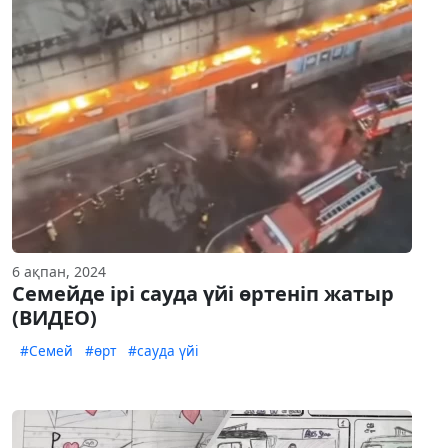
6 ақпан, 2024
Семейде ірі сауда үйі өртеніп жатыр
(ВИДЕО)
#Семей
#өрт
#сауда үйі