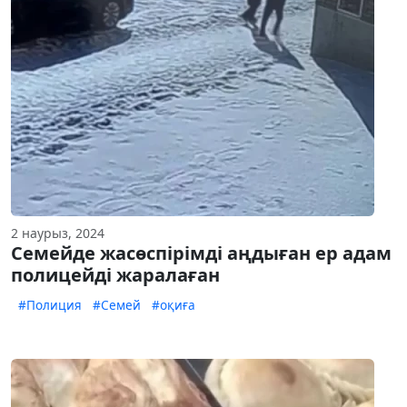
2 наурыз, 2024
Семейде жасөспірімді аңдыған ер адам
полицейді жаралаған
#Полиция
#Семей
#оқиға