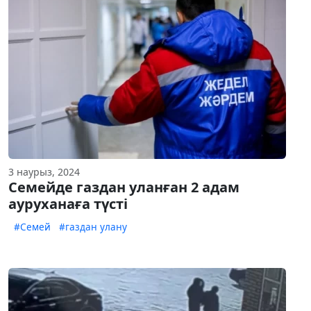
3 наурыз, 2024
Семейде газдан уланған 2 адам
ауруханаға түсті
#Семей
#газдан улану