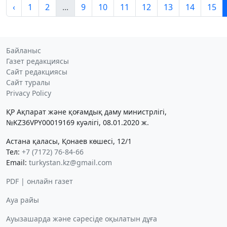
‹
1
2
...
9
10
11
12
13
14
15
Байланыс
Газет редакциясы
Сайт редакциясы
Сайт туралы
Privacy Policy
ҚР Ақпарат және қоғамдық даму министрлігі,
№KZ36VPY00019169 куәлігі, 08.01.2020 ж.
Астана қаласы, Қонаев көшесі, 12/1
Тел:
+7 (7172) 76-84-66
Email:
turkystan.kz@gmail.com
PDF | онлайн газет
Ауа райы
Ауызашарда және сәресіде оқылатын дұға