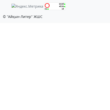
© "Айқын-Литер" ЖШС