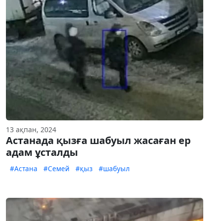
13 ақпан, 2024
Астанада қызға шабуыл жасаған ер
адам ұсталды
#Астана
#Семей
#қыз
#шабуыл