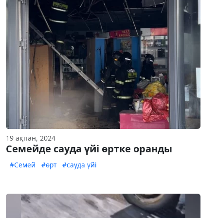
19 ақпан, 2024
Семейде сауда үйі өртке оранды
#Семей
#өрт
#сауда үйі