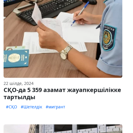
22 шілде, 2024
СҚО-да 5 359 азамат жауапкершілікке
тартылды
#СҚО
#Шетелдік
#мигрант