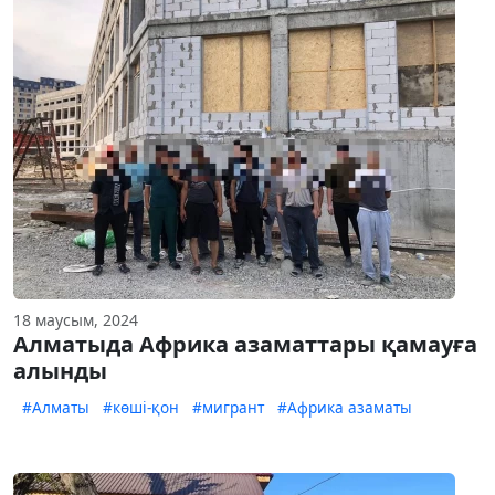
18 маусым, 2024
Алматыда Африка азаматтары қамауға
алынды
#Алматы
#көші-қон
#мигрант
#Африка азаматы