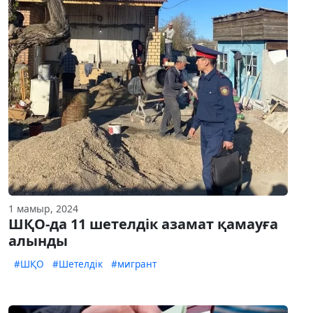
1 мамыр, 2024
ШҚО-да 11 шетелдік азамат қамауға
алынды
#ШҚО
#Шетелдік
#мигрант