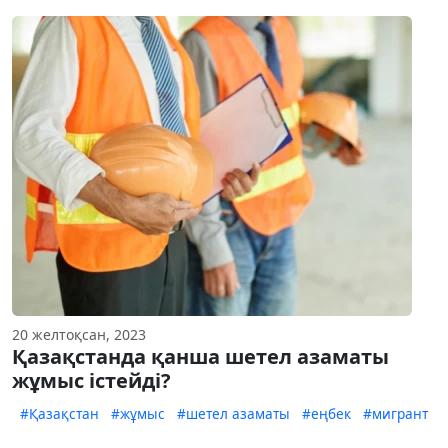
20 желтоқсан, 2023
Қазақстанда қанша шетел азаматы
жұмыс істейді?
#Қазақстан
#жұмыс
#шетел азаматы
#еңбек
#мигрант