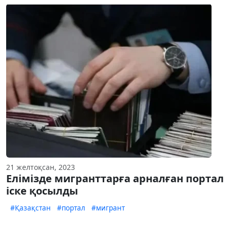
21 желтоқсан, 2023
Елімізде мигранттарға арналған портал
іске қосылды
#Қазақстан
#портал
#мигрант