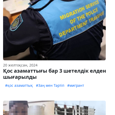
20 желтоқсан, 2024
Қос азаматтығы бар 3 шетелдік елден
шығарылды
#қос азаматтық
#Заң мен Тәртіп
#мигрант