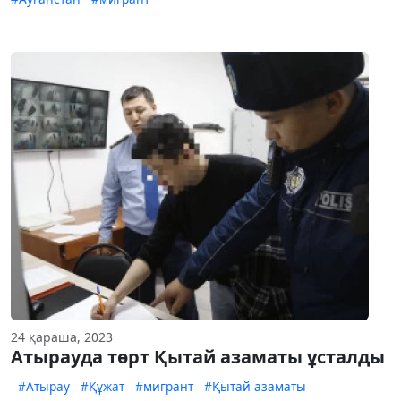
24 қараша, 2023
Атырауда төрт Қытай азаматы ұсталды
#Атырау
#Құжат
#мигрант
#Қытай азаматы