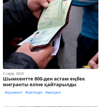
2 сәуір, 2024
Шымкентте 800-ден астам еңбек
мигранты еліне қайтарылды
#Шымкент
#Шетелдік
#мигрант