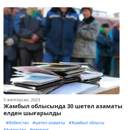
5 желтоқсан, 2023
Жамбыл облысында 30 шетел азаматы
елден шығарылды
#Өзбекстан
#шетел азаматы
#Жамбыл облысы
#Ауғанстан
#мигрант