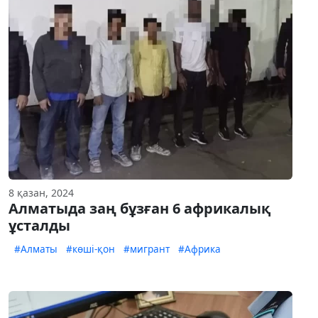
8 қазан, 2024
Алматыда заң бұзған 6 африкалық
ұсталды
#Алматы
#көші-қон
#мигрант
#Африка