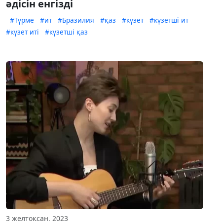
әдісін енгізді
#Түрме
#ит
#Бразилия
#қаз
#күзет
#күзетші ит
#күзет иті
#күзетші қаз
3 желтоқсан, 2023