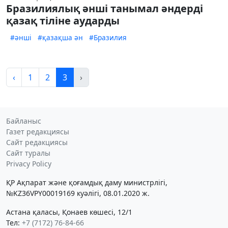
Бразилиялық әнші танымал әндерді
қазақ тіліне аударды
#әнші
#қазақша ән
#Бразилия
‹
1
2
3
›
Байланыс
Газет редакциясы
Сайт редакциясы
Сайт туралы
Privacy Policy
ҚР Ақпарат және қоғамдық даму министрлігі,
№KZ36VPY00019169 куәлігі, 08.01.2020 ж.
Астана қаласы, Қонаев көшесі, 12/1
Тел:
+7 (7172) 76-84-66