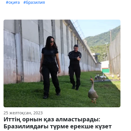
#оқиға
#Бразилия
25 желтоқсан, 2023
Иттің орнын қаз алмастырады:
Бразилиядағы түрме ерекше күзет