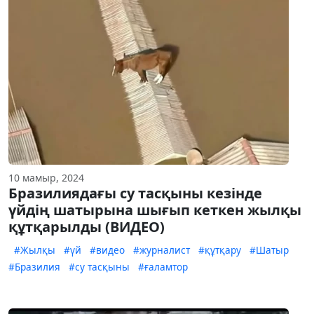
10 мамыр, 2024
Бразилиядағы су тасқыны кезінде
үйдің шатырына шығып кеткен жылқы
құтқарылды (ВИДЕО)
#Жылқы
#үй
#видео
#журналист
#құтқару
#Шатыр
#Бразилия
#су тасқыны
#ғаламтор