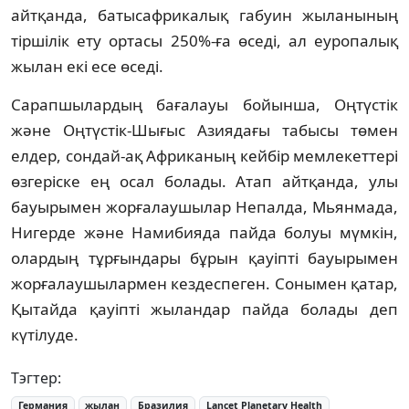
айтқанда, батысафрикалық габуин жыланының
тіршілік ету ортасы 250%-ға өседі, ал еуропалық
жылан екі есе өседі.
Сарапшылардың бағалауы бойынша, Оңтүстік
және Оңтүстік-Шығыс Азиядағы табысы төмен
елдер, сондай-ақ Африканың кейбір мемлекеттері
өзгеріске ең осал болады. Атап айтқанда, улы
бауырымен жорғалаушылар Непалда, Мьянмада,
Нигерде және Намибияда пайда болуы мүмкін,
олардың тұрғындары бұрын қауіпті бауырымен
жорғалаушылармен кездеспеген. Сонымен қатар,
Қытайда қауіпті жыландар пайда болады деп
күтілуде.
Тэгтер:
Германия
жылан
Бразилия
Lancet Planetary Health