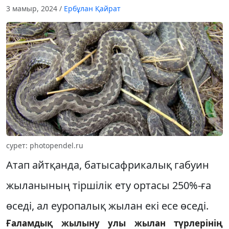
3 мамыр, 2024
/
Ербұлан Қайрат
сурет: photopendel.ru
Атап айтқанда, батысафрикалық габуин
жыланының тіршілік ету ортасы 250%-ға
өседі, ал еуропалық жылан екі есе өседі.
Ғаламдық жылыну улы жылан түрлерінің