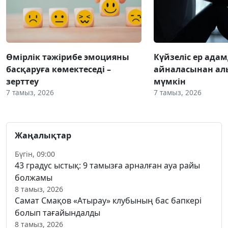
Өмірлік тәжірибе эмоцияны
Күйзеліс ер ада
басқаруға көмектеседі –
айналасынан ал
зерттеу
мүмкін
7 тамыз, 2026
7 тамыз, 2026
Жаңалықтар
Бүгін, 09:00
43 градус ыстық: 9 тамызға арналған ауа райы
болжамы
8 тамыз, 2026
Самат Смақов «Атырау» клубының бас бапкері
болып тағайындалды
8 тамыз, 2026