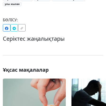
улы жылан
БӨЛІСУ:
Серіктес жаңалықтары
Ұқсас мақалалар