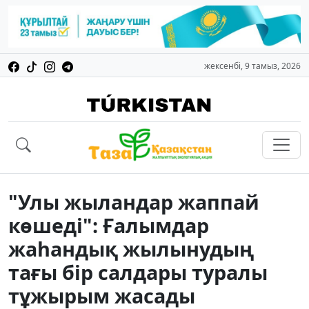
жексенбі, 9 тамыз, 2026
"Улы жыландар жаппай
көшеді": Ғалымдар
жаһандық жылынудың
тағы бір салдары туралы
тұжырым жасады