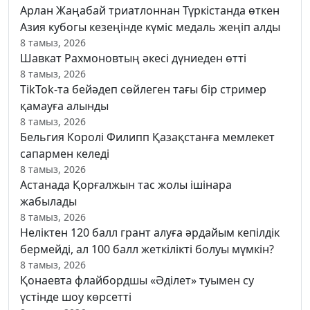
Арлан Жаңабай триатлоннан Түркістанда өткен
Азия кубогы кезеңінде күміс медаль жеңіп алды
8 тамыз, 2026
Шавкат Рахмоновтың әкесі дүниеден өтті
8 тамыз, 2026
TikTok-та бейәдеп сөйлеген тағы бір стример
қамауға алынды
8 тамыз, 2026
Бельгия Королі Филипп Қазақстанға мемлекет
сапармен келеді
8 тамыз, 2026
Астанада Қорғалжын тас жолы ішінара
жабылады
8 тамыз, 2026
Неліктен 120 балл грант алуға әрдайым кепілдік
бермейді, ал 100 балл жеткілікті болуы мүмкін?
8 тамыз, 2026
Қонаевта флайбордшы «Әділет» туымен су
үстінде шоу көрсетті