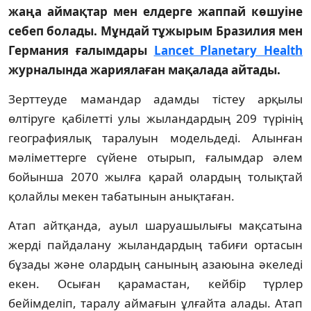
жаңа аймақтар мен елдерге жаппай көшуіне
себеп болады. Мұндай тұжырым Бразилия мен
Германия ғалымдары
Lancet Planetary Health
журналында жариялаған мақалада айтады.
Зерттеуде мамандар адамды тістеу арқылы
өлтіруге қабілетті улы жыландардың 209 түрінің
географиялық таралуын модельдеді. Алынған
мәліметтерге сүйене отырып, ғалымдар әлем
бойынша 2070 жылға қарай олардың толықтай
қолайлы мекен табатынын анықтаған.
Атап айтқанда, ауыл шаруашылығы мақсатына
жерді пайдалану жыландардың табиғи ортасын
бұзады және олардың санының азаюына әкеледі
екен. Осыған қарамастан, кейбір түрлер
бейімделіп, таралу аймағын ұлғайта алады. Атап