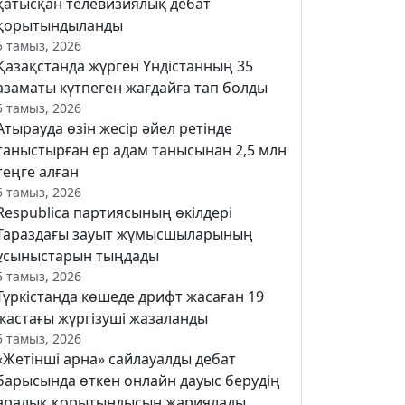
қатысқан телевизиялық дебат
қорытындыланды
5 тамыз, 2026
Қазақстанда жүрген Үндістанның 35
азаматы күтпеген жағдайға тап болды
5 тамыз, 2026
Атырауда өзін жесір әйел ретінде
таныстырған ер адам танысынан 2,5 млн
теңге алған
5 тамыз, 2026
Respublica партиясының өкілдері
Тараздағы зауыт жұмысшыларының
ұсыныстарын тыңдады
5 тамыз, 2026
Түркістанда көшеде дрифт жасаған 19
жастағы жүргізуші жазаланды
5 тамыз, 2026
«Жетінші арна» сайлауалды дебат
барысында өткен онлайн дауыс берудің
аралық қорытындысын жариялады