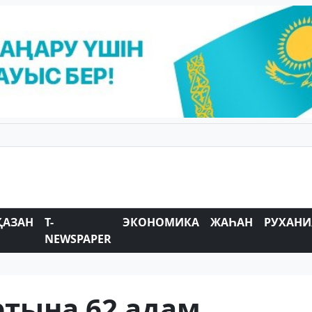
ҚАЗАН
T-
ЭКОНОМИКА
ЖАҺАН
РУХАНИ
NEWSPAPER
ртына 62 адам