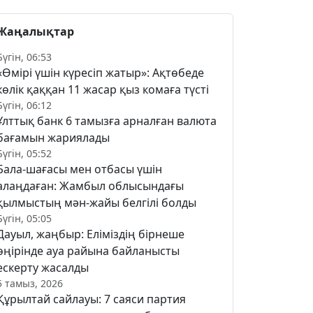
Жаңалықтар
Бүгін, 06:53
«Өмірі үшін күресіп жатыр»: Ақтөбеде
көлік қаққан 11 жасар қыз комаға түсті
Бүгін, 06:12
Ұлттық банк 6 тамызға арналған валюта
бағамын жариялады
Бүгін, 05:52
Бала-шағасы мен отбасы үшін
алаңдаған: Жамбыл облысындағы
қылмыстың мән-жайы белгілі болды
Бүгін, 05:05
Дауыл, жаңбыр: Еліміздің бірнеше
өңірінде ауа райына байланысты
ескерту жасалды
5 тамыз, 2026
Құрылтай сайлауы: 7 саяси партия