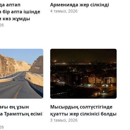
а аптап
Арменияда жер сілкінді
4 тамыз, 2026
 бір апта ішінде
м көз жұмды
26
ғы ең ұзын
Мысырдың солтүстігінде
а Трамптың есімі
қуатты жер сілкінісі болды
3 тамыз, 2026
26