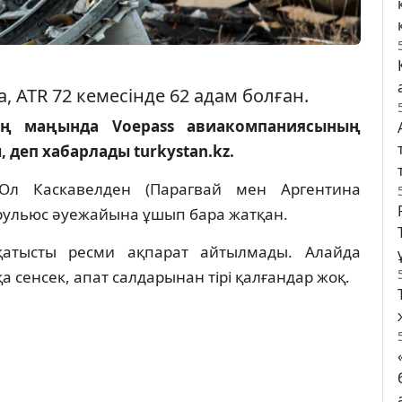
ATR 72 кемесінде 62 адам болған.
ың маңында Voepass авиакомпаниясының
деп хабарлады turkystan.kz.
Ол Каскавелден (Парагвай мен Аргентина
рульюс әуежайына ұшып бара жатқан.
қатысты ресми ақпарат айтылмады. Алайда
а сенсек, апат салдарынан тірі қалғандар жоқ.