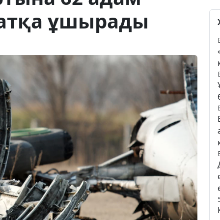
патқа ұшырады