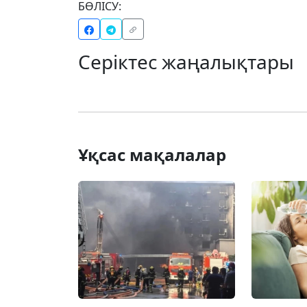
БӨЛІСУ:
Серіктес жаңалықтары
Ұқсас мақалалар