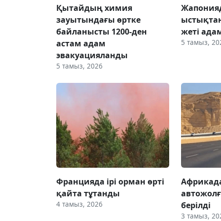
Қытайдың химия
Жапонияд
зауытындағы өртке
ыстықтан
байланысты 1200-ден
жеті ада
5 тамыз, 20
астам адам
эвакуацияланды
5 тамыз, 2026
Францияда ірі орман өрті
Африкада
қайта тұтанды
автожолғ
4 тамыз, 2026
берілді
3 тамыз, 20