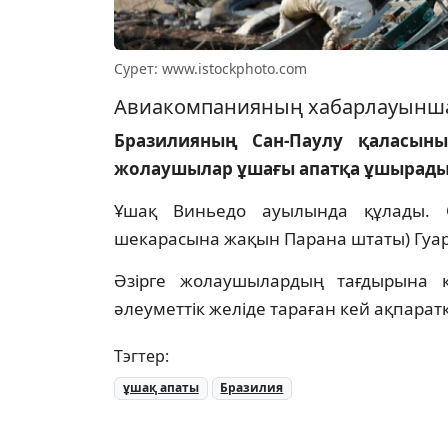
Сурет: www.istockphoto.com
Авиакомпанияның хабарлауынша, 
Бразилияның Сан-Паулу қаласын
жолаушылар ұшағы апатқа ұшырады, 
Ұшақ Виньедо ауылында құлады. 
шекарасына жақын Парана штаты) Гуа
Әзірге жолаушылардың тағдырына 
әлеуметтік желіде тараған кей ақпаратқ
Тэгтер:
ұшақ апаты
Бразилия