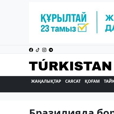
ЖАҢАЛЫҚТАР
САЯСАТ
ҚОҒАМ
ТАЙ
Бразилияда бо