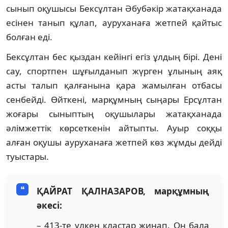
сынып оқушысы Бексұлтан Әбубәкір жатақханада
есінен танып құлап, ауруханаға жетпей қайтыс
болған еді.
Бексұлтан бес қыздан кейінгі егіз ұлдың бірі. Дені
сау, спортпен шұғылданып жүрген ұлының аяқ
асты талып қалғанына қара жамылған отбасы
сенбейді. Өйткені, марқұмның сыңары Ерсұлтан
жоғары сыныптың оқушылары жатақханада
әлімжеттік көрсеткенін айтыпты. Ауыр соққы
алған оқушы ауруханаға жетпей көз жұмды дейді
туыстары.
ҚАЙРАТ ҚАЛНАЗАРОВ, марқұмның
әкесі:
– 413-те үлкен кластар жинап. Он бала