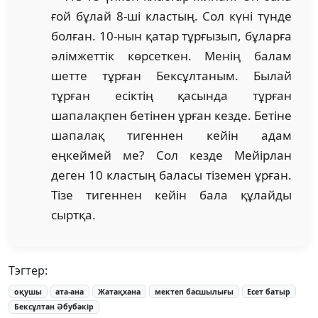
ғой бұлай 8-ші кластың. Сол күні түнде
болған. 10-нын қатар тұрғызып, бұларға
әлімжеттік көрсеткен. Менің балам
шетте тұрған Бексұлтаным. Былай
тұрған есіктің қасында тұрған
шапалақпен бетінен ұрған кезде. Бетіне
шапалақ тигеннен кейін адам
еңкеймей ме? Сол кезде Мейірлан
деген 10 кластың баласы тіземен ұрған.
Тізе тигеннен кейін бала құлайды
сыртқа.
Тэгтер:
оқушы
ата-ана
Жатақхана
мектеп басшылығы
Есет батыр
Бексұлтан Әбубәкір