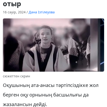
отыр
16 сәуір, 2024
/
Дана Ізтілеуова
сюжеттен скрин
Оқушының ата-анасы тәртіпсіздікке жол
берген оқу орнының басшылығы да
жазалансын дейді.