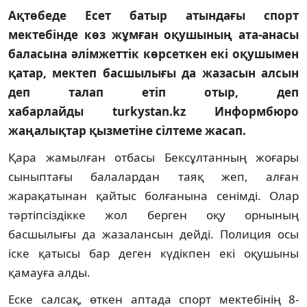
Ақтөбеде Есет батыр атындағы спорт
мектебінде көз жұмған оқушының ата-анасы
баласына әлімжеттік көрсеткен екі оқушымен
қатар, мектеп басшылығы да жазасын алсын
деп талап етіп отыр, деп
хабарлайды turkystan.kz Информбюро
жаңалықтар қызметіне сілтеме жасап.
Қара жамылған отбасы Бексұлтанның жоғары
сыныптағы балалардан таяқ жеп, алған
жарақатынан қайтыс болғанына сенімді. Олар
тәртіпсіздікке жол берген оқу орнының
басшылығы да жазалансын дейді. Полиция осы
іске қатысы бар деген күдікпен екі оқушыны
қамауға алды.
Еске салсақ, өткен аптада спорт мектебінің 8-