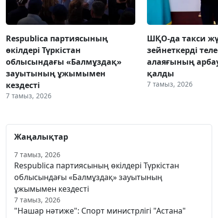
Respublica партиясының
ШҚО-да такси жү
өкілдері Түркістан
зейнеткерді тел
облысындағы «Балмұздақ»
алаяғының арба
зауытының ұжымымен
қалды
7 тамыз, 2026
кездесті
7 тамыз, 2026
Жаңалықтар
7 тамыз, 2026
Respublica партиясының өкілдері Түркістан
облысындағы «Балмұздақ» зауытының
ұжымымен кездесті
7 тамыз, 2026
"Нашар нәтиже": Спорт министрлігі "Астана"