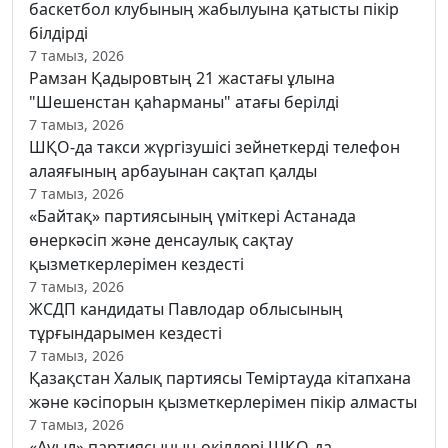
баскетбол клубының жабылуына қатысты пікір
білдірді
7 тамыз, 2026
Рамзан Қадыровтың 21 жастағы ұлына
"Шешенстан қаһарманы" атағы берілді
7 тамыз, 2026
ШҚО-да такси жүргізушісі зейнеткерді телефон
алаяғының арбауынан сақтап қалды
7 тамыз, 2026
«Байтақ» партиясының үміткері Астанада
өнеркәсіп және денсаулық сақтау
қызметкерлерімен кездесті
7 тамыз, 2026
ЖСДП кандидаты Павлодар облысының
тұрғындарымен кездесті
7 тамыз, 2026
Қазақстан Халық партиясы Теміртауда кітапхана
және кәсіпорын қызметкерлерімен пікір алмасты
7 тамыз, 2026
«Ауыл» партиясының өкілдері ШҚО-да