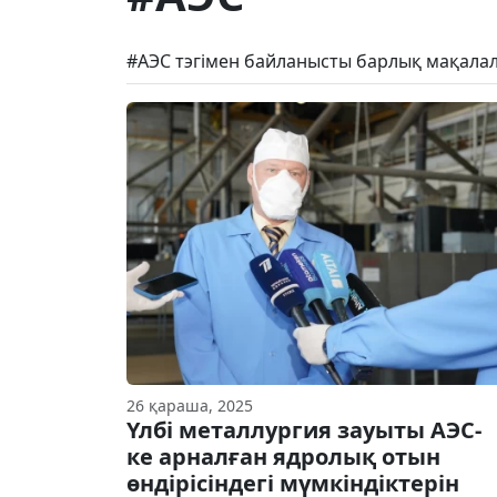
#АЭС тэгімен байланысты барлық мақалал
26 қараша, 2025
Үлбі металлургия зауыты АЭС-
ке арналған ядролық отын
өндірісіндегі мүмкіндіктерін