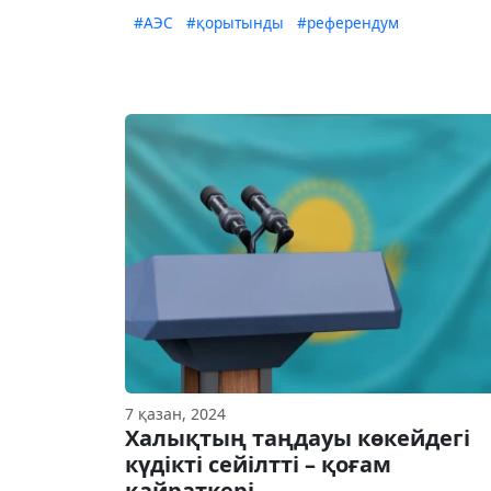
#АЭС
#қорытынды
#референдум
7 қазан, 2024
Халықтың таңдауы көкейдегі
күдікті сейілтті – қоғам
қайраткері