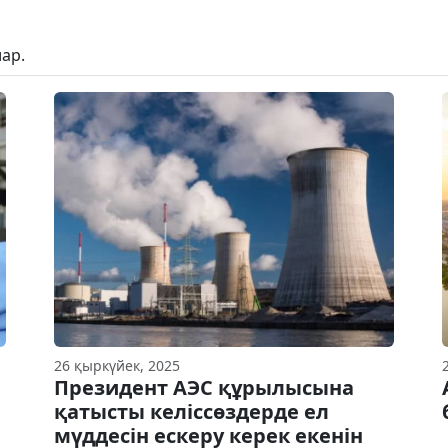
ар.
26 қыркүйек, 2025
Президент АЭС құрылысына
қатысты келіссөздерде ел
мүддесін ескеру керек екенін