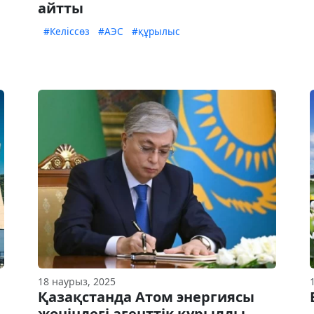
айтты
#Келіссөз
#АЭС
#құрылыс
18 наурыз, 2025
Қазақстанда Атом энергиясы
жөніндегі агенттік құрылды