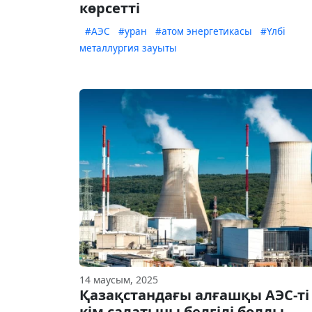
көрсетті
#АЭС
#уран
#атом энергетикасы
#Үлбі
металлургия зауыты
14 маусым, 2025
⁠Қазақстандағы алғашқы АЭС-ті
кім салатыны белгілі болды