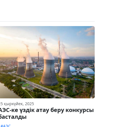
25 қыркүйек, 2025
АЭС-ке үздік атау беру конкурсы
басталды
#АЭС