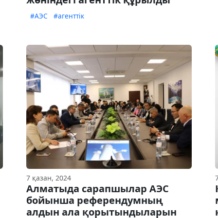
#АЭС
#агенттік
7 қазан, 2024
Алматыда сарапшылар АЭС
бойынша референдумның
алдын ала қорытындыларын