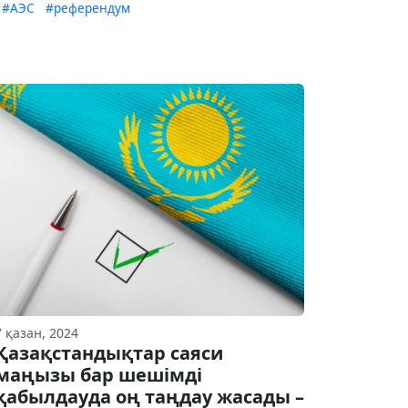
#АЭС
#референдум
7 қазан, 2024
Қазақстандықтар саяси
маңызы бар шешімді
қабылдауда оң таңдау жасады –