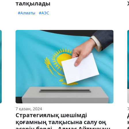
талқылады
#Алматы
#АЭС
7 қазан, 2024
Стратегиялық шешімді
қоғамның талқысына салу оң
әсерін берді – Алмас Айтмұқаш