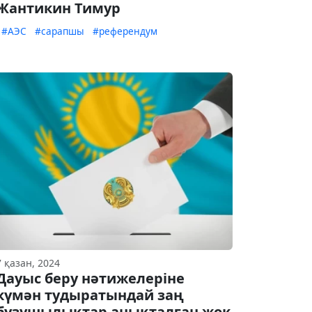
Жантикин Тимур
#АЭС
#сарапшы
#референдум
7 қазан, 2024
Дауыс беру нәтижелеріне
күмән тудыратындай заң
бұзушылықтар анықталған жоқ