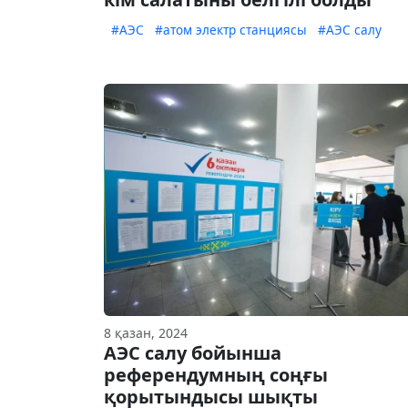
#АЭС
#атом электр станциясы
#АЭС салу
8 қазан, 2024
АЭС салу бойынша
референдумның соңғы
қорытындысы шықты