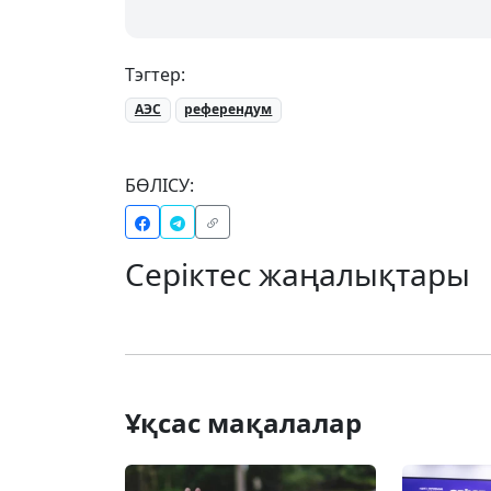
Тэгтер:
АЭС
референдум
БӨЛІСУ:
Серіктес жаңалықтары
Ұқсас мақалалар