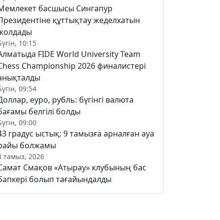
Мемлекет басшысы Сингапур
Президентіне құттықтау жеделхатын
жолдады
Бүгін, 10:15
Алматыда FIDE World University Team
Chess Championship 2026 финалистері
анықталды
Бүгін, 09:54
Доллар, еуро, рубль: бүгінгі валюта
бағамы белгілі болды
Бүгін, 09:00
43 градус ыстық: 9 тамызға арналған ауа
райы болжамы
8 тамыз, 2026
Самат Смақов «Атырау» клубының бас
бапкері болып тағайындалды