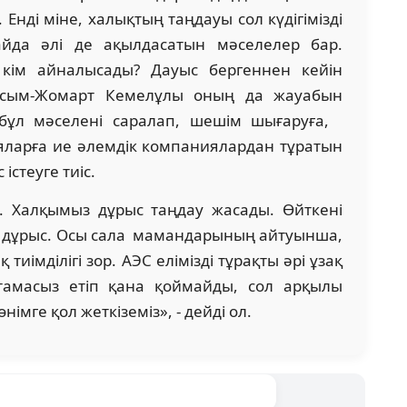
. Енді міне, халықтың таңдауы сол күдігімізді
айда әлі де ақылдасатын мәселелер бар.
кім айналысады? Дауыс бергеннен кейін
асым-Жомарт Кемелұлы оның да жауабын
а бұл мәселені саралап, шешім шығаруға,
яларға ие әлемдік компаниялардан тұратын
стеуге тиіс.
к. Халқымыз дұрыс таңдау жасады. Өйткені
ыз дұрыс. Осы сала мамандарының айтуынша,
імділігі зор. АЭС елімізді тұрақты әрі ұзақ
мтамасыз етіп қана қоймайды, сол арқылы
өнімге қол жеткіземіз», - дейді ол.