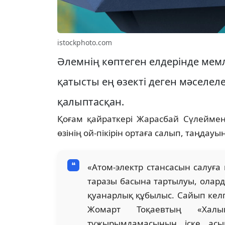
istockphoto.com
Әлемнің көптеген елдерінде мем
қатысты ең өзекті деген мәселел
қалыптасқан.
Қоғам қайраткері Жарасбай Сүлеймен
өзінің ой-пікірін ортаға салып, таңдауы
«Атом-электр стансасын салуға 
таразы басына тартылуы, олард
қуанарлық құбылыс. Сайып кел
Жомарт Тоқаевтың «Хал
тұжырымдамасының іске асып