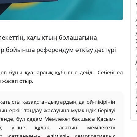
лекеттің, халықтың болашағына
ер бойынша референдум өткізу дәстүрі
ов бұны қуанарлық құбылыс дейді. Себебі ел
н жасап отыр.
қатысты қазақстандықтардың да ой-пікірінің
ың еркін таңдау жасауына мүмкіндік берілуі
генде, бұл қадам Мемлекет басшысы Қасым-
ық үніне құлақ асатын мемлекет»
 жатқанының, еліміздің демократиялық