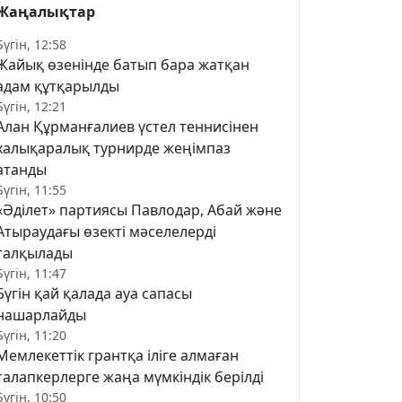
Жаңалықтар
Бүгін, 12:58
Жайық өзенінде батып бара жатқан
адам құтқарылды
Бүгін, 12:21
Алан Құрманғалиев үстел теннисінен
халықаралық турнирде жеңімпаз
атанды
Бүгін, 11:55
«Әділет» партиясы Павлодар, Абай және
Атыраудағы өзекті мәселелерді
талқылады
Бүгін, 11:47
Бүгін қай қалада ауа сапасы
нашарлайды
Бүгін, 11:20
Мемлекеттік грантқа іліге алмаған
талапкерлерге жаңа мүмкіндік берілді
Бүгін, 10:50