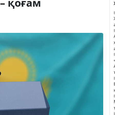
 – қоғам