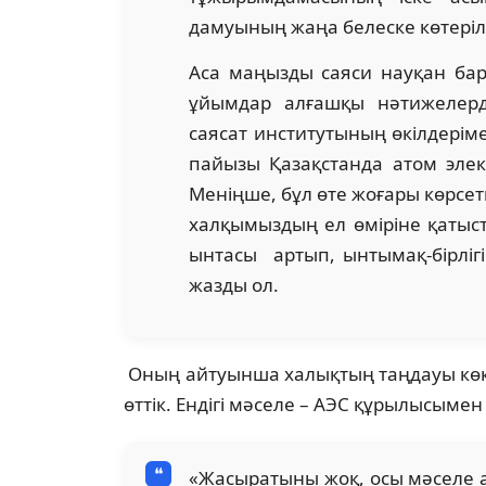
дамуының жаңа белеске көтерілге
Аса маңызды саяси науқан ба
ұйымдар алғашқы нәтижелерд
саясат институтының өкілдерім
пайызы Қазақстанда атом элект
Меніңше, бұл өте жоғары көрсет
халқымыздың ел өміріне қатыст
ынтасы артып, ынтымақ-бірлігі
жазды ол.
Оның айтуынша халықтың таңдауы көкейд
өттік. Ендігі мәселе – АЭС құрылысыме
«Жасыратыны жоқ, осы мәселе алғ