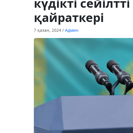
күдікті сейілтті
қайраткері
7 қазан, 2024
/
Админ