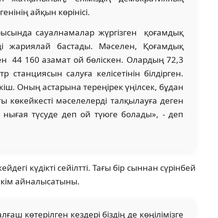
нінің айқын көрінісі.
рысында сауалнамалар жүргізген қоғамдық
і жариялай бастады. Мәселен, Қоғамдық
ен 44 160 азамат ой бөліскен. Олардың 72,3
р станциясын салуға келісетінін білдірген.
кіш. Оның астарына тереңірек үңілсек, бұдан
ы көкейкесті мәселелерді талқылауға деген
 нығая түсуде деп ой түюге болады», - деп
егі күдікті сейілтті. Тағы бір сыннан сүрінбей
н кім айналысатыны.
аш көтерілген кездері біздің де көңілімізге