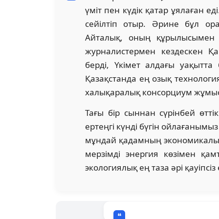
үміт пен күдік қатар ұялаған еді
сейілтіп отыр. Әрине бұл ор
Айталық, оның құрылысымен 
журналистермен кездескен Қ
берді, Үкімет алдағы уақытт
Қазақстанда ең озық технологи
халықаралық консорциум жұмыс і
Тағы бір сыннан сүрінбей өтті
ертеңгі күнді бүгін ойлағаным
мұндай қадамның экономикалық ти
мерзімді энергия көзімен қа
экологиялық ең таза әрі қауіпсіз 