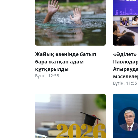
Жайық өзенінде батып
«Әділет»
бара жатқан адам
Павлодар
құтқарылды
Атырауда
Бүгін, 12:58
мәселеле
Бүгін, 11:55