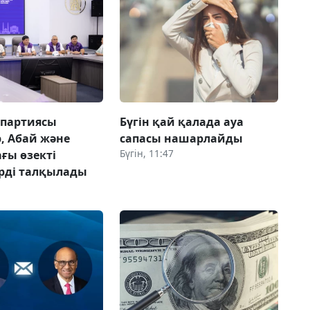
 партиясы
Бүгін қай қалада ауа
, Абай және
сапасы нашарлайды
Бүгін, 11:47
ғы өзекті
рді талқылады