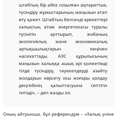
штабтың бір айға созылған ақпараттық-
түсіндіру жұмыстарының маңызын атап
өту қажет. Штабтың белсенді әрекеттері
халықтың атом энергетикасы туралы
түсінігін арттырып, жобаның
экологиялық және экономикалық
артықшылықтарын кеңінен
насихаттады. АЭС құрылысының
маңызын халыққа ашық әрі қолжетімді
тілде түсіндіру, тәуекелдерді азайту
жолдарын көрсету осы жоғары қолдау
деңгейінің қалыптасуына септігін
тигізді», – деп жазды ол.
Оның айтуынша, бұл референдум – «Халық үніне