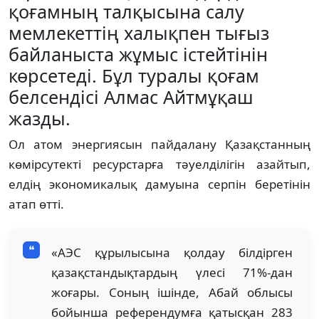
қоғамның талқысына салу
мемлекеттің халықпен тығыз
байланыста жұмыс істейтінін
көрсетеді. Бұл туралы қоғам
белсендісі Алмас Айтмұқаш
жазды.
Ол атом энергиясын пайдалану Қазақстанның
көмірсутекті ресурстарға тәуелділігін азайтып,
елдің экономикалық дамуына серпін беретінін
атап өтті.
«АЭС құрылысына қолдау білдірген
қазақстандықтардың үлесі 71%-дан
жоғары. Соның ішінде, Абай облысы
бойынша референдумға қатысқан 283