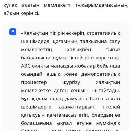
құлақ асатын мемлекет» тұжырымдамасының
айқын көрінісі.
«Халықтың пікірін ескеріп, стратегиялық
шешімдерді қоғамның талқысына салу
мемлекеттің халықпен тығыз
байланыста жұмыс істейтінін көрсетеді.
АЭС сияқты маңызды жобалар бойынша
осындай ашық және демократиялық
процестер жүргізу халықтың
мемлекетке деген сенімін нығайтады.
Бұл қадам елдің дамуына бағытталған
шешімдерге азаматтардың тікелей
қатысуын қамтамасыз етіп, олардың өз
болашағына ықпал етуіне мүмкіндік