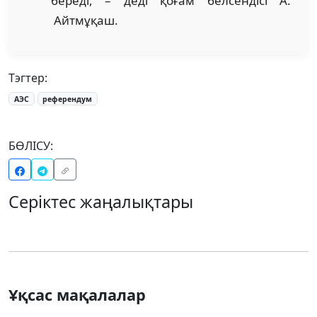
береді, – деді қоғам белсендісі А.
Айтмұқаш.
Тэгтер:
АЭС
референдум
БӨЛІСУ:
Серіктес жаңалықтары
Ұқсас мақалалар