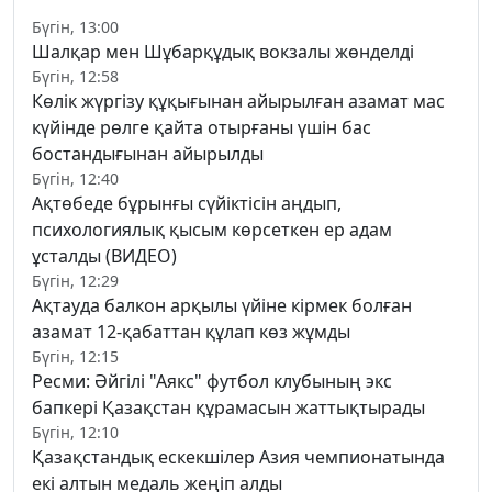
Бүгін, 13:00
Шалқар мен Шұбарқұдық вокзалы жөнделді
Бүгін, 12:58
Көлік жүргізу құқығынан айырылған азамат мас
күйінде рөлге қайта отырғаны үшін бас
бостандығынан айырылды
Бүгін, 12:40
Ақтөбеде бұрынғы сүйіктісін аңдып,
психологиялық қысым көрсеткен ер адам
ұсталды (ВИДЕО)
Бүгін, 12:29
Ақтауда балкон арқылы үйіне кірмек болған
азамат 12-қабаттан құлап көз жұмды
Бүгін, 12:15
Ресми: Әйгілі "Аякс" футбол клубының экс
бапкері Қазақстан құрамасын жаттықтырады
Бүгін, 12:10
Қазақстандық ескекшілер Азия чемпионатында
екі алтын медаль жеңіп алды