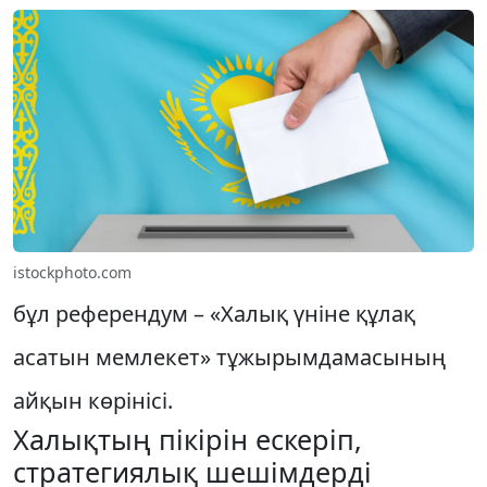
istockphoto.com
бұл референдум – «Халық үніне құлақ
асатын мемлекет» тұжырымдамасының
айқын көрінісі.
Халықтың пікірін ескеріп,
стратегиялық шешімдерді