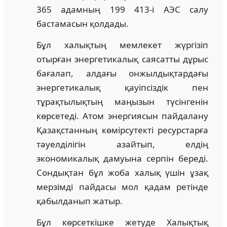
365 адамның 199 413-і АЭС салу
бастамасын қолдады.
Бұл халықтың мемлекет жүргізіп
отырған энергетикалық саясатты дұрыс
бағалап, алдағы онжылдықтардағы
энергетикалық қауіпсіздік пен
тұрақтылықтың маңызын түсінгенін
көрсетеді. Атом энергиясын пайдалану
Қазақстанның көмірсутекті ресурстарға
тәуелділігін азайтып, елдің
экономикалық дамуына серпін береді.
Сондықтан бұл жоба халық үшін ұзақ
мерзімді пайдасы мол қадам ретінде
қабылданып жатыр.
Бұл көрсеткішке жетуде Халықтық