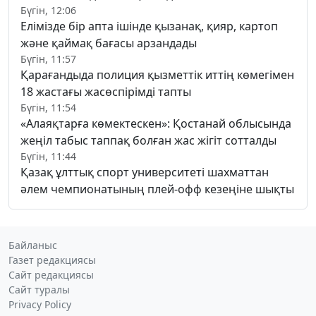
Бүгін, 12:06
Елімізде бір апта ішінде қызанақ, қияр, картоп
және қаймақ бағасы арзандады
Бүгін, 11:57
Қарағандыда полиция қызметтік иттің көмегімен
18 жастағы жасөспірімді тапты
Бүгін, 11:54
«Алаяқтарға көмектескен»: Қостанай облысында
жеңіл табыс таппақ болған жас жігіт сотталды
Бүгін, 11:44
Қазақ ұлттық спорт университеті шахматтан
әлем чемпионатының плей-офф кезеңіне шықты
Байланыс
Газет редакциясы
Сайт редакциясы
Сайт туралы
Privacy Policy