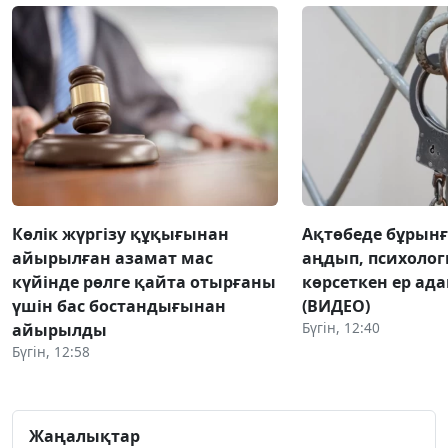
Көлік жүргізу құқығынан
Ақтөбеде бұрынғы
айырылған азамат мас
аңдып, психоло
күйінде рөлге қайта отырғаны
көрсеткен ер ад
үшін бас бостандығынан
(ВИДЕО)
Бүгін, 12:40
айырылды
Бүгін, 12:58
Жаңалықтар