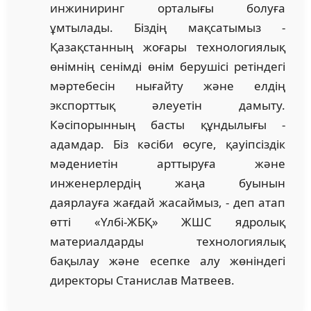
инжиниринг орталығы болуға
ұмтылады. Біздің мақсатымыз -
Қазақстанның жоғары технологиялық
өнімнің сенімді өнім берушісі ретіндегі
мәртебесін нығайту және елдің
экспорттық әлеуетін дамыту.
Кәсіпорынның басты құндылығы -
адамдар. Біз кәсіби өсуге, қауіпсіздік
мәдениетін арттыруға және
инженерлердің жаңа буынын
даярлауға жағдай жасаймыз, - деп атап
өтті «Үлбі-ЖБҚ» ЖШС ядролық
материалдарды технологиялық
бақылау және есепке алу жөніндегі
директоры Станислав Матвеев.