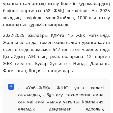
ураннан сәл артық) жылу бөлетін құрамалардың
бірінші партиясы (68 ЖБҚ) жеткізілді. Ал 2025
жылдың сәуірінде мерейтойлық 1000-шы жылу
шығаратын құрама шығарылды.
2022-2025 жылдары ҚХР-ға 16 ЖБҚ жеткізілді.
Жалпы алғанда, төмен байытылған уранға қайта
есептегенде шамамен 547 тонна өнім жөнелтілді.
Қытайдың АЭС-ның реакторларына 12 партия
ЖБҚ тиелген. Бұлар Хуньянхэ, Ниндэ, Даявань,
Фанчэнган, Янцзян станциялары.
- «Үлбі–ЖБҚ» ЖШС үшін келесі
онжылдық - бұл өсу, технология және
сенімді алға жылжу уақыты. Компания
әлемдік деңгейдегі ядролық