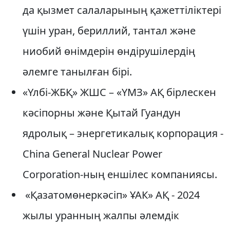
да қызмет салаларының қажеттіліктері
үшін уран, бериллий, тантал және
ниобий өнімдерін өндірушілердің
әлемге танылған бірі.
«Үлбі-ЖБҚ» ЖШС – «ҮМЗ» АҚ бірлескен
кәсіпорны және Қытай Гуандун
ядролық – энергетикалық корпорация -
China General Nuclear Power
Corporation-ның еншілес компаниясы.
«Қазатомөнеркәсіп» ҰАК» АҚ - 2024
жылы уранның жалпы әлемдік