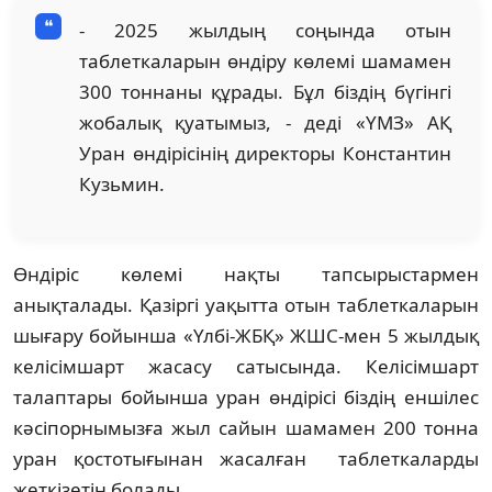
- 2025 жылдың соңында отын
таблеткаларын өндіру көлемі шамамен
300 тоннаны құрады. Бұл біздің бүгінгі
жобалық қуатымыз, - деді «ҮМЗ» АҚ
Уран өндірісінің директоры Константин
Кузьмин.
Өндіріс көлемі нақты тапсырыстармен
анықталады. Қазіргі уақытта отын таблеткаларын
шығару бойынша «Үлбі-ЖБҚ» ЖШС-мен 5 жылдық
келісімшарт жасасу сатысында. Келісімшарт
талаптары бойынша уран өндірісі біздің еншілес
кәсіпорнымызға жыл сайын шамамен 200 тонна
уран қостотығынан жасалған таблеткаларды
жеткізетін болады.