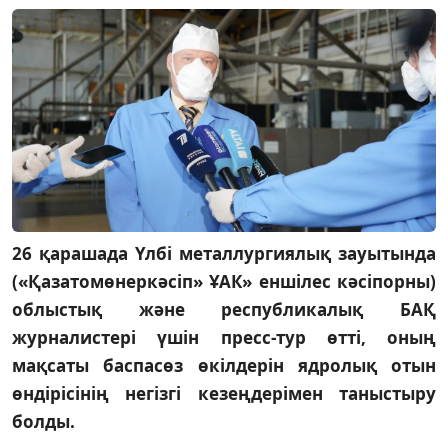
26 қарашада Үлбі металлургиялық зауытында
(«Қазатомөнеркәсіп» ҰАК» еншілес кәсіпорны)
облыстық және республикалық БАҚ
журналистері үшін пресс-тур өтті, оның
мақсаты баспасөз өкілдерін ядролық отын
өндірісінің негізгі кезеңдерімен таныстыру
болды.