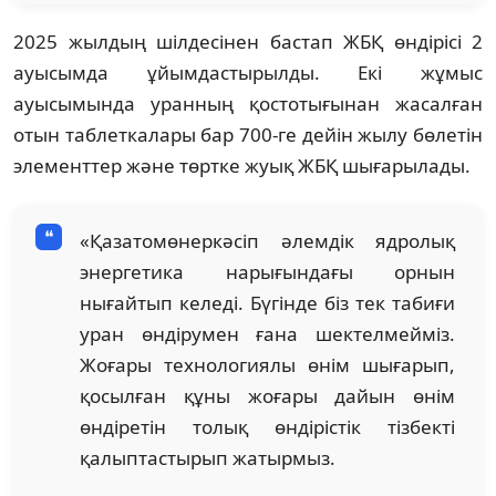
2025 жылдың шілдесінен бастап ЖБҚ өндірісі 2
ауысымда ұйымдастырылды. Екі жұмыс
ауысымында уранның қостотығынан жасалған
отын таблеткалары бар 700-ге дейін жылу бөлетін
элементтер және төртке жуық ЖБҚ шығарылады.
«Қазатомөнеркәсіп әлемдік ядролық
энергетика нарығындағы орнын
нығайтып келеді. Бүгінде біз тек табиғи
уран өндірумен ғана шектелмейміз.
Жоғары технологиялы өнім шығарып,
қосылған құны жоғары дайын өнім
өндіретін толық өндірістік тізбекті
қалыптастырып жатырмыз.