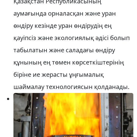
Қазақстан Республикасының
аумағында орналасқан және уран
өндіру кезінде уран өндірудің ең
қауіпсіз және экологиялық әдісі болып
табылатын және саладағы өндіру
құнының ең төмен көрсеткіштерінің
біріне ие жерасты ұңғымалық
шаймалау технологиясын қолданады.