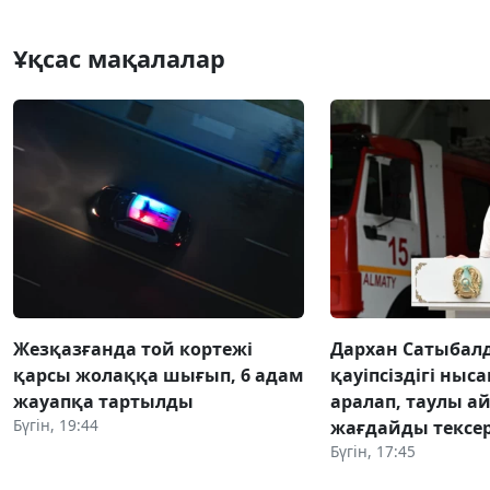
Ұқсас мақалалар
Жезқазғанда той кортежі
Дархан Сатыбал
қарсы жолаққа шығып, 6 адам
қауіпсіздігі ны
жауапқа тартылды
аралап, таулы а
Бүгін, 19:44
жағдайды тексер
Бүгін, 17:45