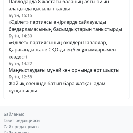
Павлодарда 8 жастағы баланың аяғы ойын
алаңында қысылып қалды
Бүгін, 15:15
«Әділет» партиясы өңірлерде сайлауалды
бағдарламасының басымдықтарын таныстырды
Бүгін, 14:30
«Әділет» партиясының өкілдері Павлодар,
Қарағанды және СҚО-да еңбек ұжымдарымен
кездесті
Бүгін, 14:22
Маңғыстаудағы мұнай кен орнында өрт шықты
Бүгін, 12:58
Жайық өзенінде батып бара жатқан адам
құтқарылды
Байланыс
Газет редакциясы
Сайт редакциясы
Сайт туралы