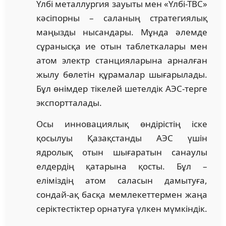
Үлбі металлургия зауыты мен «Үлбі-ТВС»
кәсіпорны – саланың стратегиялық
маңызды нысандары. Мұнда әлемде
сұранысқа ие отын таблеткалары мен
атом электр станцияларына арналған
жылу бөлетін құрамалар шығарылады.
Бұл өнімдер тікелей шетелдік АЭС-терге
экспортталады.
Осы инновациялық өндірістің іске
қосылуы Қазақстанды АЭС үшін
ядролық отын шығаратын санаулы
елдердің қатарына қосты. Бұл –
еліміздің атом саласын дамытуға,
сондай-ақ басқа мемлекеттермен жаңа
серіктестіктер орнатуға үлкен мүмкіндік.