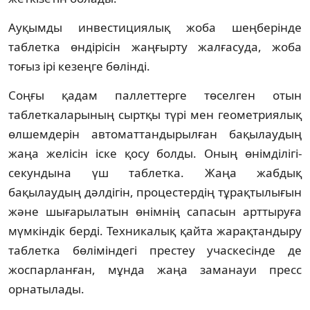
Ауқымды инвестициялық жоба шеңберінде
таблетка өндірісін жаңғырту жалғасуда, жоба
тоғыз ірі кезеңге бөлінді.
Соңғы қадам паллеттерге төселген отын
таблеткаларының сыртқы түрі мен геометриялық
өлшемдерін автоматтандырылған бақылаудың
жаңа желісін іске қосу болды. Оның өнімділігі-
секундына үш таблетка. Жаңа жабдық
бақылаудың дәлдігін, процестердің тұрақтылығын
және шығарылатын өнімнің сапасын арттыруға
мүмкіндік берді. Техникалық қайта жарақтандыру
таблетка бөліміндегі престеу учаскесінде де
жоспарланған, мұнда жаңа заманауи пресс
орнатылады.