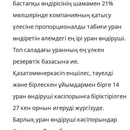
бастапқы өндірісінің шамамен 21%
мөлшерінде компанияның қатысу
үлесіне пропорционалды табиғи уран
өндіретін әлемдегі ең ірі уран өндіруші.
Топ саладағы уранның ең үлкен
резервтік базасына ие.
Қазатомөнеркәсіп еншілес, тәуелді
және бірлескен ұйымдармен бірге 14
уран өндіруші кәсіпорынға біріктірілген
27 кен орнын игеруді жүргізуде.
Барлық уран өндіруші кәсіпорындар