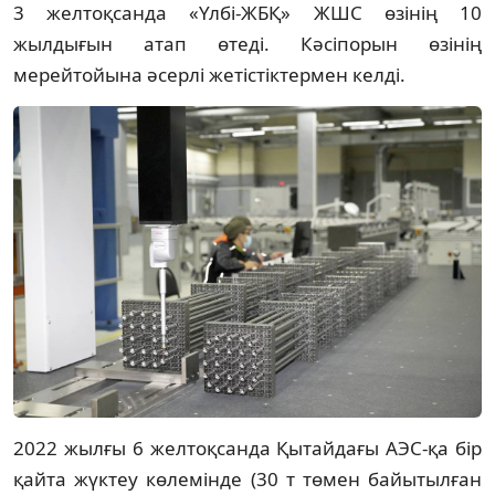
3 желтоқсанда «Үлбі-ЖБҚ» ЖШС өзінің 10
жылдығын атап өтеді. Кәсіпорын өзінің
мерейтойына әсерлі жетістіктермен келді.
2022 жылғы 6 желтоқсанда Қытайдағы АЭС-қа бір
қайта жүктеу көлемінде (30 т төмен байытылған