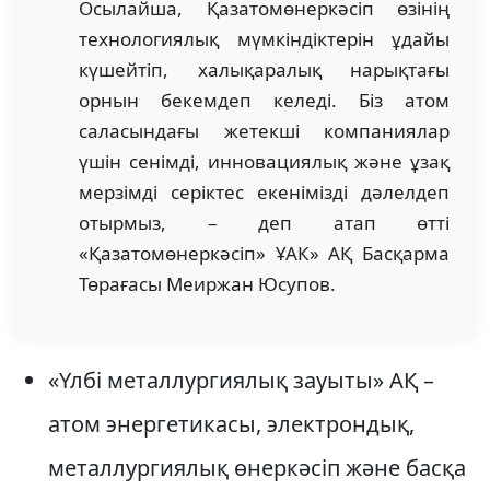
Осылайша, Қазатомөнеркәсіп өзінің
технологиялық мүмкіндіктерін ұдайы
күшейтіп, халықаралық нарықтағы
орнын бекемдеп келеді. Біз атом
саласындағы жетекші компаниялар
үшін сенімді, инновациялық және ұзақ
мерзімді серіктес екенімізді дәлелдеп
отырмыз, – деп атап өтті
«Қазатомөнеркәсіп» ҰАК» АҚ Басқарма
Төрағасы Меиржан Юсупов.
«Үлбі металлургиялық зауыты» АҚ –
атом энергетикасы, электрондық,
металлургиялық өнеркәсіп және басқа