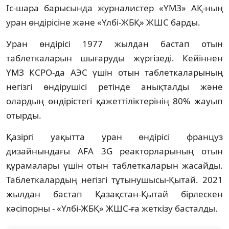
Іс-шара барысында журналистер «ҮМЗ» АҚ-ның
уран өндірісіне және «Үлбі-ЖБҚ» ЖШС барды.
Уран өндірісі 1977 жылдан бастап отын
таблеткаларын шығаруды жүргізеді. Кейіннен
ҮМЗ КСРО-да АЭС үшін отын таблеткаларының
негізгі өндірушісі ретінде анықталды және
олардың өндірістегі қажеттіліктерінің 80% жауып
отырды.
Қазіргі уақытта уран өндірісі француз
дизайнындағы AFA 3G реакторларының отын
құрамалары үшін отын таблеткаларын жасайды.
Таблеткалардың негізгі тұтынушысы-Қытай. 2021
жылдан бастап Қазақстан-Қытай бірлескен
кәсіпорны - «Үлбі-ЖБҚ» ЖШС-ға жеткізу басталды.