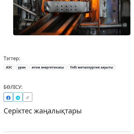
Тэгтер:
АЭС
уран
атом энергетикасы
Үлбі металлургия зауыты
БӨЛІСУ:
Серіктес жаңалықтары