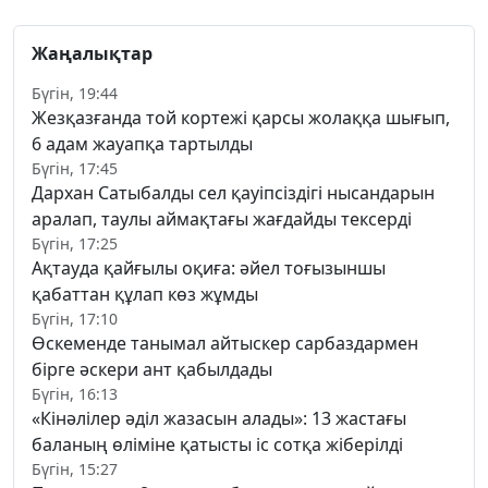
Жаңалықтар
Бүгін, 19:44
Жезқазғанда той кортежі қарсы жолаққа шығып,
6 адам жауапқа тартылды
Бүгін, 17:45
Дархан Сатыбалды сел қауіпсіздігі нысандарын
аралап, таулы аймақтағы жағдайды тексерді
Бүгін, 17:25
Ақтауда қайғылы оқиға: әйел тоғызыншы
қабаттан құлап көз жұмды
Бүгін, 17:10
Өскеменде танымал айтыскер сарбаздармен
бірге әскери ант қабылдады
Бүгін, 16:13
«Кінәлілер әділ жазасын алады»: 13 жастағы
баланың өліміне қатысты іс сотқа жіберілді
Бүгін, 15:27