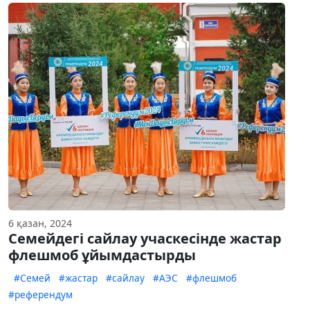
6 қазан, 2024
Семейдегі сайлау учаскесінде жастар
флешмоб ұйымдастырды
#Семей
#жастар
#сайлау
#АЭС
#флешмоб
#референдум