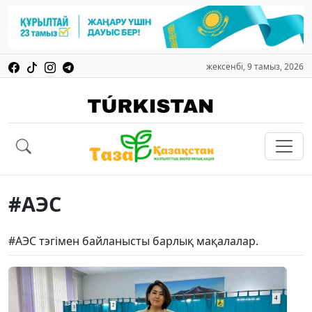
жексенбі, 9 тамыз, 2026
#АЭС
#АЭС тэгімен байланысты барлық мақалалар.