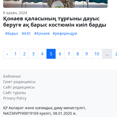
6 қазан, 2024
Қонаев қаласының тұрғыны дауыс
беруге ақ барыс костюмін киіп барды
#Барыс
#АЭС
#Қонаев
#референдум
‹
1
2
3
4
5
6
7
8
9
10
...
Байланыс
Газет редакциясы
Сайт редакциясы
Сайт туралы
Privacy Policy
ҚР Ақпарат және қоғамдық даму министрлігі,
№KZ36VPY00019169 куәлігі, 08.01.2020 ж.