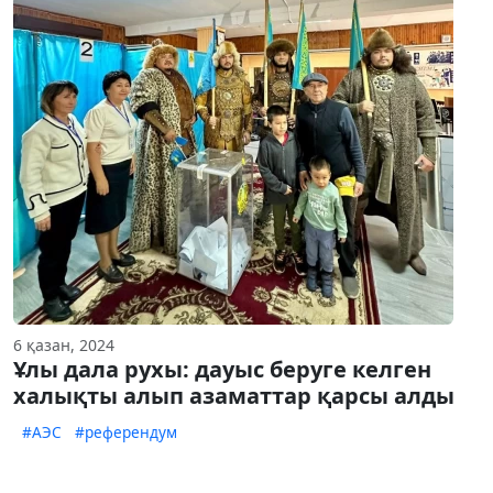
6 қазан, 2024
Ұлы дала рухы: дауыс беруге келген
халықты алып азаматтар қарсы алды
#АЭС
#референдум