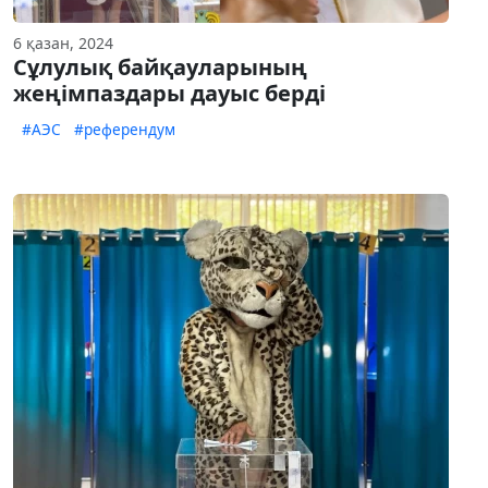
6 қазан, 2024
Сұлулық байқауларының
жеңімпаздары дауыс берді
#АЭС
#референдум