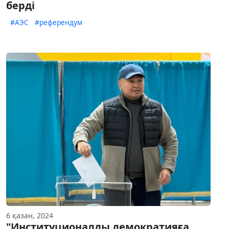
берді
#АЭС
#референдум
6 қазан, 2024
"Институционалды демократияға