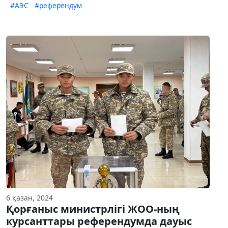
#АЭС
#референдум
6 қазан, 2024
Қорғаныс министрлігі ЖОО-ның
курсанттары референдумда дауыс