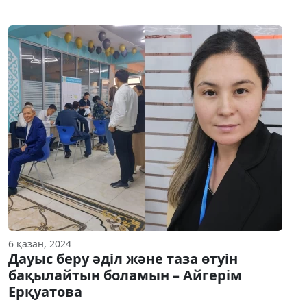
6 қазан, 2024
Дауыс беру әділ және таза өтуін
бақылайтын боламын – Айгерім
Ерқуатова