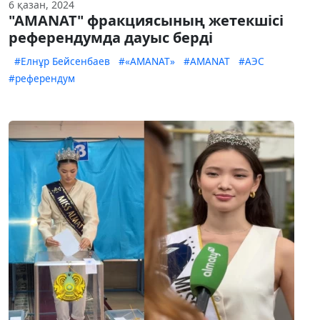
6 қазан, 2024
"AMANAT" фракциясының жетекшісі
референдумда дауыс берді
#Елнұр Бейсенбаев
#«AMANAT»
#AMANAT
#АЭС
#референдум