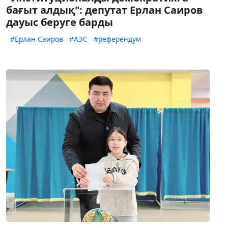
бағыт алдық": депутат Ерлан Саиров
дауыс беруге барды
#Ерлан Саиров
#АЭС
#референдум