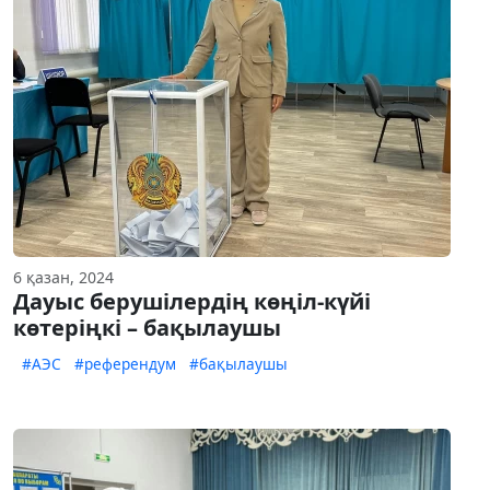
6 қазан, 2024
Дауыс берушілердің көңіл-күйі
көтеріңкі – бақылаушы
#АЭС
#референдум
#бақылаушы