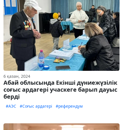
6 қазан, 2024
Абай облысында Екінші дүниежүзілік
соғыс ардагері учаскеге барып дауыс
берді
#АЭС
#Соғыс ардагері
#референдум