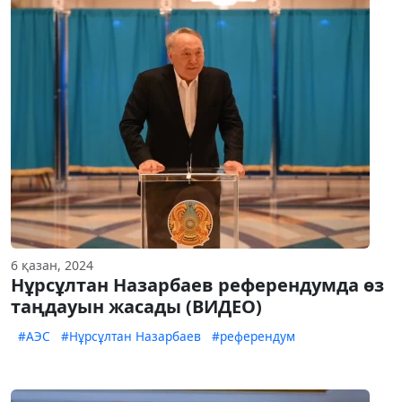
6 қазан, 2024
Нұрсұлтан Назарбаев референдумда өз
таңдауын жасады (ВИДЕО)
#АЭС
#Нұрсұлтан Назарбаев
#референдум