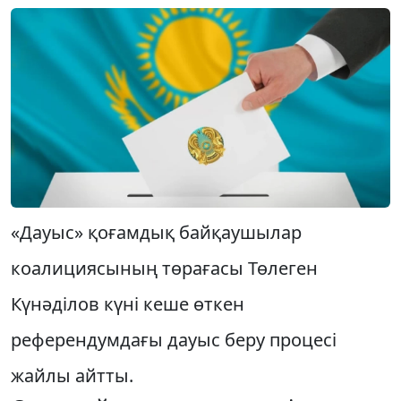
«Дауыс» қоғамдық байқаушылар
коалициясының төрағасы Төлеген
Күнәділов күні кеше өткен
референдумдағы дауыс беру процесі
жайлы айтты.