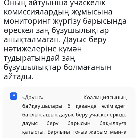
Оның айтуынша учаскелік
комиссиялардың жұмысына
мониторинг жүргізу барысында
өрескел заң бұзушылықтар
анықталмаған. Дауыс беру
нәтижелеріне күмән
тудыратындай заң
бұзушылықтар болмағанын
айтады.
«Дауыс» Коалициясының
байқаушылары 6 қазанда еліміздегі
барлық ашық дауыс беру учаскелерінде
дауыс беру барысын бақылауға
қатысты. Барлығы тоғыз жарым мыңға