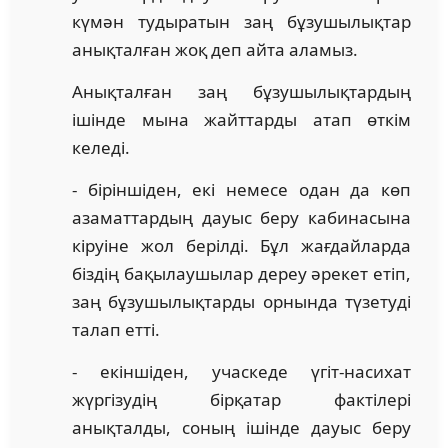
күмән тудыратын заң бұзушылықтар
анықталған жоқ деп айта аламыз.
Анықталған заң бұзушылықтардың
ішінде мына жайттарды атап өткім
келеді.
- біріншіден, екі немесе одан да көп
азаматтардың дауыс беру кабинасына
кіруіне жол берілді. Бұл жағдайларда
біздің бақылаушылар дереу әрекет етіп,
заң бұзушылықтарды орнында түзетуді
талап етті.
- екіншіден, учаскеде үгіт-насихат
жүргізудің бірқатар фактілері
анықталды, соның ішінде дауыс беру