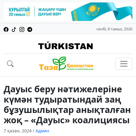
сенбі, 8 тамыз, 2026
Дауыс беру нәтижелеріне
күмән тудыратындай заң
бұзушылықтар анықталған
жоқ – «Дауыс» коалициясы
7 қазан, 2024
/
Админ