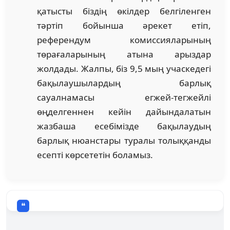
қатысты біздің өкілдер белгіленген
тәртіп бойынша әрекет етіп,
референдум комиссияларының
төрағаларының атына арыздар
жолдады. Жалпы, біз 9,5 мың учаскедегі
бақылаушылардың барлық
сауалнамасы егжей-тегжейлі
өңделгеннен кейін дайындалатын
жазбаша есебімізде бақылаудың
барлық нюанстары туралы толыққанды
есепті көрсететін боламыз.