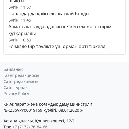
шықты
Бүгін, 11:57
Павлодарда қайғылы жағдай болды
Бүгін, 11:45
Алматыда тауда адасып кеткен екі жасөспірім
құтқарылды
Бүгін, 10:59
Елімізде бір тәулікте үш орман өрті тіркелді
Байланыс
Газет редакциясы
Сайт редакциясы
Сайт туралы
Privacy Policy
ҚР Ақпарат және қоғамдық даму министрлігі,
№KZ36VPY00019169 куәлігі, 08.01.2020 ж.
Астана қаласы, Қонаев көшесі, 12/1
Тел:
+7 (7172) 76-84-66