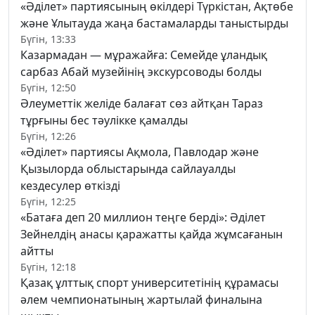
«Әділет» партиясының өкілдері Түркістан, Ақтөбе
және Ұлытауда жаңа бастамаларды таныстырды
Бүгін, 13:33
Казармадан — мұражайға: Семейде ұландық
сарбаз Абай музейінің экскурсоводы болды
Бүгін, 12:50
Әлеуметтік желіде балағат сөз айтқан Тараз
тұрғыны бес тәулікке қамалды
Бүгін, 12:26
«Әділет» партиясы Ақмола, Павлодар және
Қызылорда облыстарында сайлауалды
кездесулер өткізді
Бүгін, 12:25
«Батаға деп 20 миллион теңге берді»: Әділет
Зейнелдің анасы қаражатты қайда жұмсағанын
айтты
Бүгін, 12:18
Қазақ ұлттық спорт университетінің құрамасы
әлем чемпионатының жартылай финалына