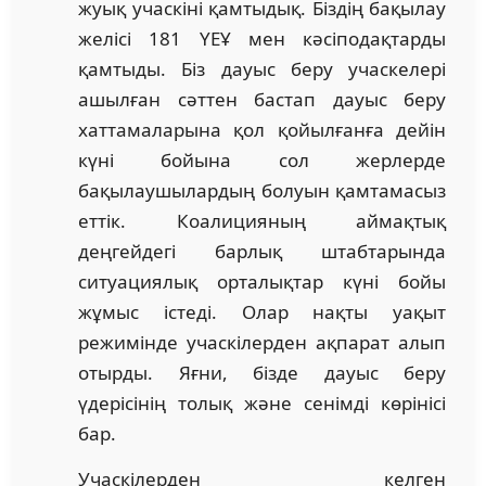
жуық учаскіні қамтыдық. Біздің бақылау
желісі 181 ҮЕҰ мен кәсіподақтарды
қамтыды. Біз дауыс беру учаскелері
ашылған сәттен бастап дауыс беру
хаттамаларына қол қойылғанға дейін
күні бойына сол жерлерде
бақылаушылардың болуын қамтамасыз
еттік. Коалицияның аймақтық
деңгейдегі барлық штабтарында
ситуациялық орталықтар күні бойы
жұмыс істеді. Олар нақты уақыт
режимінде учаскілерден ақпарат алып
отырды. Яғни, бізде дауыс беру
үдерісінің толық және сенімді көрінісі
бар.
Учаскілерден келген