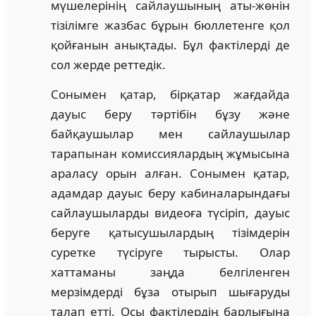
мүшелерінің сайлаушының аты-жөнін
тізілімге жазбас бұрын бюллетенге қол
қойғанын анықтады. Бұл фактілерді де
сол жерде реттедік.
Сонымен қатар, бірқатар жағдайда
дауыс беру тәртібін бұзу және
байқаушылар мен сайлаушылар
тарапынан комиссиялардың жұмысына
араласу орын алған. Сонымен қатар,
адамдар дауыс беру кабиналарындағы
сайлаушыларды видеоға түсіріп, дауыс
беруге қатысушылардың тізімдерін
суретке түсіруге тырысты. Олар
хаттаманы заңда белгіленген
мерзімдерді бұза отырып шығаруды
талап етті. Осы фактілердің барлығына