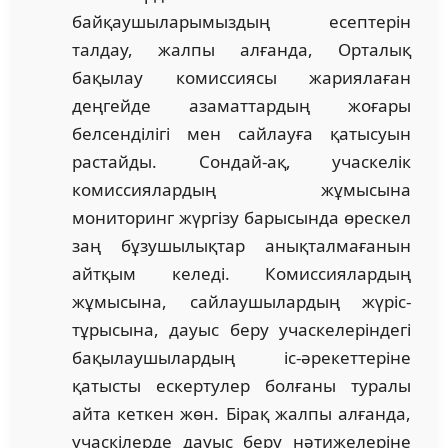
байқаушыларымыздың есептерін
талдау, жалпы алғанда, Орталық
бақылау комиссиясы жариялаған
деңгейде азаматтардың жоғары
белсенділігі мен сайлауға қатысуын
растайды. Сондай-ақ, учаскелік
комиссиялардың жұмысына
мониторинг жүргізу барысында өрескел
заң бұзушылықтар анықталмағанын
айтқым келеді. Комиссиялардың
жұмысына, сайлаушылардың жүріс-
тұрысына, дауыс беру учаскелеріндегі
бақылаушылардың іс-әрекеттеріне
қатысты ескертулер болғаны туралы
айта кеткен жөн. Бірақ жалпы алғанда,
учаскілерде дауыс беру нәтижелеріне