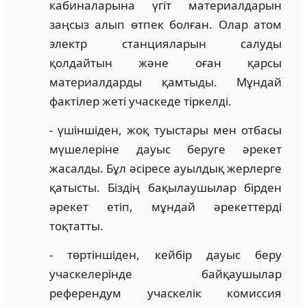
кабиналарына үгіт материалдарын
заңсыз алып өтпек болған. Олар атом
электр станцияларын салуды
қолдайтын және оған қарсы
материалдарды қамтыды. Мұндай
фактілер жеті учаскеде тіркелді.
- үшіншіден, жоқ туыстары мен отбасы
мүшелеріне дауыс беруге әрекет
жасалды. Бұл әсіресе ауылдық жерлерге
қатысты. Біздің бақылаушылар бірден
әрекет етіп, мұндай әрекеттерді
тоқтатты.
- төртіншіден, кейбір дауыс беру
учаскелерінде байқаушылар
референдум учаскелік комиссия