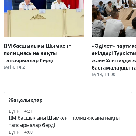
ІІМ басшылығы Шымкент
«Әділет» парти
полициясына нақты
өкілдері Түркіста
тапсырмалар берді
және Ұлытауда 
Бүгін, 14:21
бастамаларды 
Бүгін, 14:00
Жаңалықтар
Бүгін, 14:21
ІІМ басшылығы Шымкент полициясына нақты
тапсырмалар берді
Бүгін, 14:00