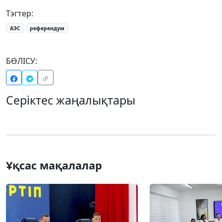
Тэгтер:
АЭС
референдум
БӨЛІСУ:
Серіктес жаңалықтары
Ұқсас мақалалар