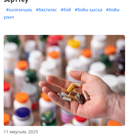
#қызғаншақ
#бақталас
#бой
#бойы қысқа
#бойы
ұзын
11 маусым, 2025