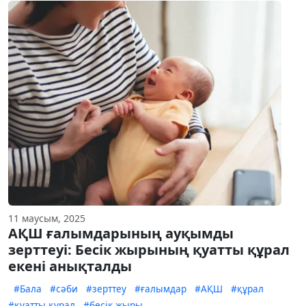
11 маусым, 2025
АҚШ ғалымдарының ауқымды
зерттеуі: Бесік жырының қуатты құрал
екені анықталды
#Бала
#сәби
#зерттеу
#ғалымдар
#АҚШ
#құрал
#қуатты құрал
#бесік жыры