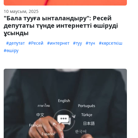
10 маусым, 2025
"Бала тууға ынталандыру": Ресей
депутаты түнде интернетті өшіруді
ұсынды
#депутат
#Ресей
#интернет
#туу
#түн
#көрсеткіш
#өшіру