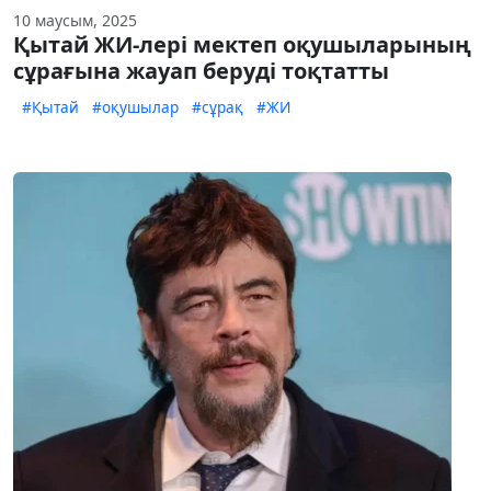
10 маусым, 2025
Қытай ЖИ-лері мектеп оқушыларының
сұрағына жауап беруді тоқтатты
#Қытай
#оқушылар
#сұрақ
#ЖИ