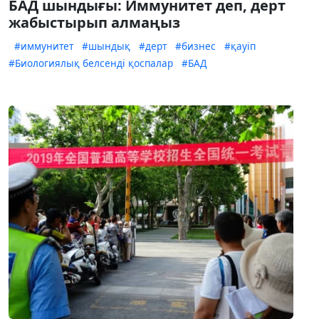
БАД шындығы: Иммунитет деп, дерт
жабыстырып алмаңыз
#иммунитет
#шындық
#дерт
#бизнес
#қауіп
#Биологиялық белсенді қоспалар
#БАД