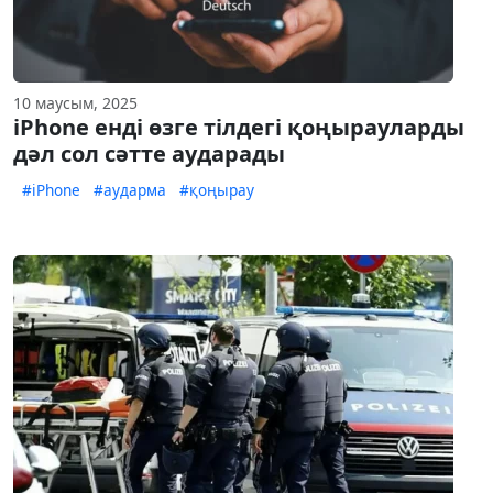
10 маусым, 2025
iPhone енді өзге тілдегі қоңырауларды
дәл сол сәтте аударады
#iPhone
#аударма
#қоңырау