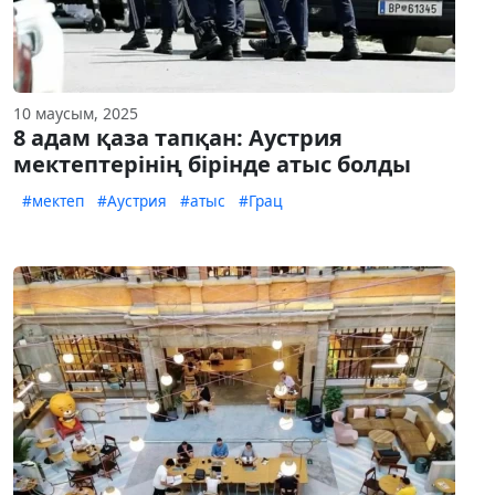
10 маусым, 2025
8 адам қаза тапқан: Аустрия
мектептерінің бірінде атыс болды
#мектеп
#Аустрия
#атыс
#Грац