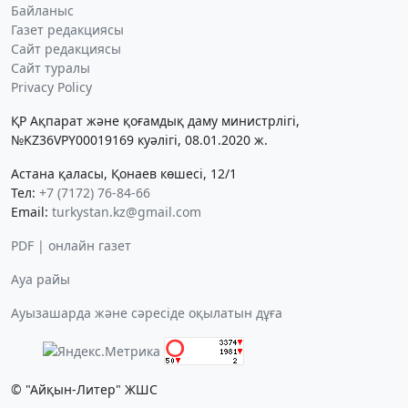
Байланыс
Газет редакциясы
Сайт редакциясы
Сайт туралы
Privacy Policy
ҚР Ақпарат және қоғамдық даму министрлігі,
№KZ36VPY00019169 куәлігі, 08.01.2020 ж.
Астана қаласы, Қонаев көшесі, 12/1
Тел:
+7 (7172) 76-84-66
Email:
turkystan.kz@gmail.com
PDF | онлайн газет
Ауа райы
Ауызашарда және сәресіде оқылатын дұға
© "Айқын-Литер" ЖШС