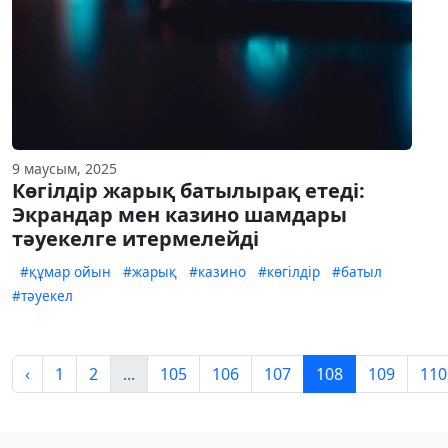
9 маусым, 2025
Көгілдір жарық батылырақ етеді:
Экрандар мен казино шамдары
тәуекелге итермелейді
#құмар ойын
#жарық
#казино
#көгілдір
#батыл
#тәуекел
‹
1
2
...
105
106
107
108
109
110