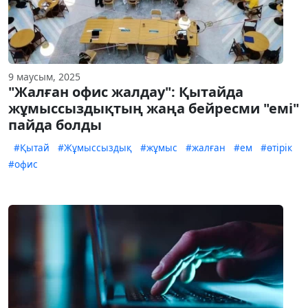
9 маусым, 2025
"Жалған офис жалдау": Қытайда
жұмыссыздықтың жаңа бейресми "емі"
пайда болды
#Қытай
#Жұмыссыздық
#жұмыс
#жалған
#ем
#өтірік
#офис