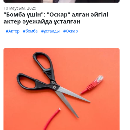
10 маусым, 2025
"Бомба үшін": "Оскар" алған әйгілі
актер әуежайда ұсталған
#Актер
#бомба
#ұсталды
#Оскар