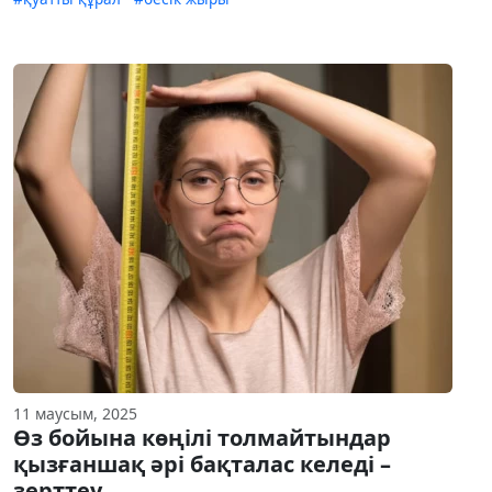
11 маусым, 2025
Өз бойына көңілі толмайтындар
қызғаншақ әрі бақталас келеді –
зерттеу