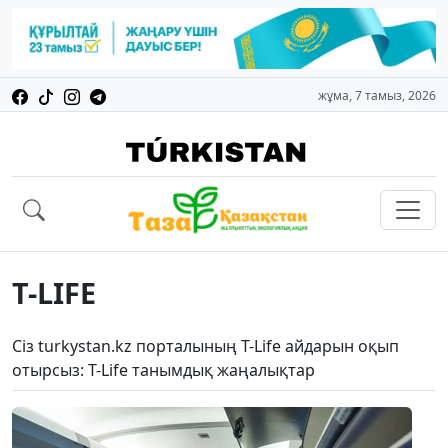
жұма, 7 тамыз, 2026
T-LIFE
Сіз turkystan.kz порталының T-Life айдарын оқып
отырсыз: T-Life танымдық жаңалықтар