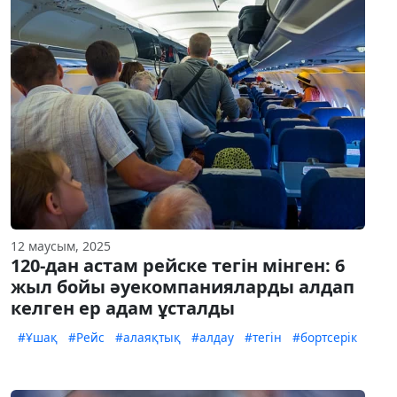
12 маусым, 2025
120-дан астам рейске тегін мінген: 6
жыл бойы әуекомпанияларды алдап
келген ер адам ұсталды
#Ұшақ
#Рейс
#алаяқтық
#алдау
#тегін
#бортсерік