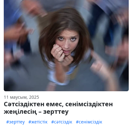
11 маусым, 2025
Сәтсіздіктен емес, сенімсіздіктен
жеңілесің – зерттеу
#зерттеу
#жетістік
#сәтсіздік
#сенімсіздік