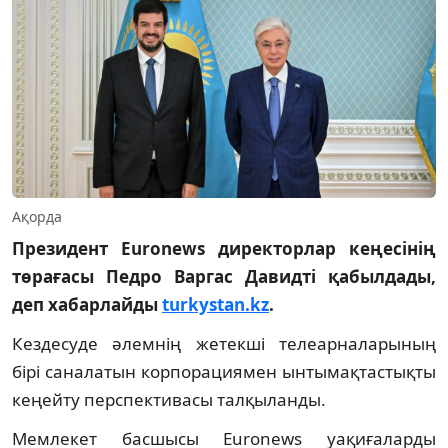
Ақорда
Президент Euronews директорлар кеңесінің
төрағасы Педро Варгас Давидті қабылдады,
деп хабарлайды
turkystan.kz
.
Кездесуде әлемнің жетекші телеарналарының
бірі саналатын корпорациямен ынтымақтастықты
кеңейту перспективасы талқыланды.
Мемлекет басшысы Euronews уақиғаларды