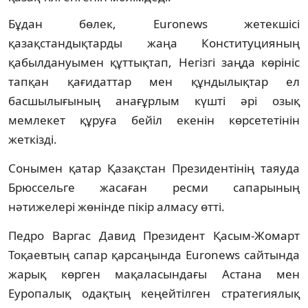
Бұдан бөлек, Euronews жетекшісі
қазақстандықтарды жаңа Конституцияның
қабылдануымен құттықтап, Негізгі заңда көрініс
тапқан қағидаттар мен құндылықтар ел
басшылығының анағұрлым күшті әрі озық
мемлекет құруға бейіл екенін көрсететінін
жеткізді.
Сонымен қатар Қазақстан Президентінің таяуда
Брюссельге жасаған ресми сапарының
нәтижелері жөнінде пікір алмасу өтті.
Педро Варгас Давид Президент Қасым-Жомарт
Тоқаевтың сапар қарсаңында Euronews сайтында
жарық көрген мақаласындағы Астана мен
Еуропалық одақтың кеңейтілген стратегиялық