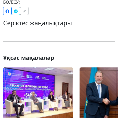
БӨЛІСУ:
Серіктес жаңалықтары
Ұқсас мақалалар