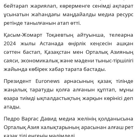
бейтарап жариялап, көрерменге сенімді ақпарат
ұсынатын жаһандағы маңдайалды медиа ресурс
ретінде танылғанын атап өтті.
Қасым-Жомарт Тоқаевтың айтуынша, телеарна
2024 жылы Астанада өңірлік кеңсесін ашқан
сәттен бастап, Қазақстан мен Орталық Азияның
саяси, экономикалық және мәдени тыныс-тіршілігі
жайында көбірек хабар тарата бастады.
Президент Euronews арнасының қазақ тілінде
жаңалық таратуды қолға алғанын құптап, мұны
өзара тиімді ықпалдастықтың жарқын көрінісі деп
атады.
Педро Варгас Давид медиа желінің қолданысына
Орталық Азия халықтарының арасынан алғаш рет
қазақ тілі енгенін мәлімдеді.