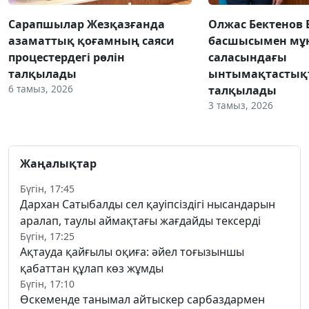
Сарапшылар Жезқазғанда
Олжас Бектенов 
азаматтық қоғамның саяси
басшысымен мұн
процестердегі рөлін
саласындағы
талқылады
ынтымақтастық
6 тамыз, 2026
талқылады
3 тамыз, 2026
Жаңалықтар
Бүгін, 17:45
Дархан Сатыбалды сел қауіпсіздігі нысандарын
аралап, таулы аймақтағы жағдайды тексерді
Бүгін, 17:25
Ақтауда қайғылы оқиға: әйел тоғызыншы
қабаттан құлап көз жұмды
Бүгін, 17:10
Өскеменде танымал айтыскер сарбаздармен