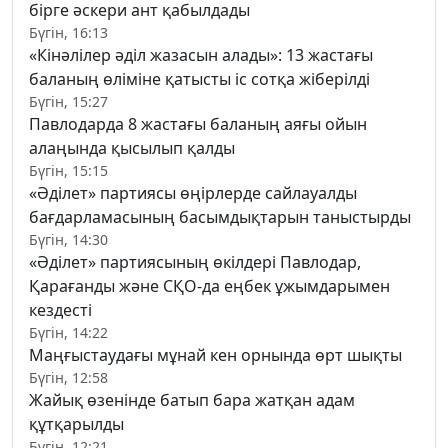
бірге әскери ант қабылдады
Бүгін, 16:13
«Кінәлілер әділ жазасын алады»: 13 жастағы
баланың өліміне қатысты іс сотқа жіберілді
Бүгін, 15:27
Павлодарда 8 жастағы баланың аяғы ойын
алаңында қысылып қалды
Бүгін, 15:15
«Әділет» партиясы өңірлерде сайлауалды
бағдарламасының басымдықтарын таныстырды
Бүгін, 14:30
«Әділет» партиясының өкілдері Павлодар,
Қарағанды және СҚО-да еңбек ұжымдарымен
кездесті
Бүгін, 14:22
Маңғыстаудағы мұнай кен орнында өрт шықты
Бүгін, 12:58
Жайық өзенінде батып бара жатқан адам
құтқарылды
Бүгін, 12:21