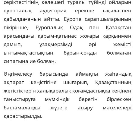
серіктестігінің келешегі туралы түйінді ойларын
еуропалық аудитория ерекше ықыласпен
қабылдағанын айтты. Еуропа сарапшыларының
пікірінше, Еуропалық Одақ пен Қазақстан
арасындағы қарым-қатынас жоғары қарқынмен
дамып, ұзақмерзімді әрі жемісті
ынтымақтастықтың бұрын-соңды болмаған
сипатына ие болған.
Әңгімелесу барысында аймақты жаһандық
ақпарат кеңістігіне шығарып, Қазақстанның
жетістіктерін халықаралық қоғамдастыққа кеңінен
таныстыруға мүмкіндік беретін бірлескен
бастамаларды жүзеге асыру мәселелері
қарастырылды.