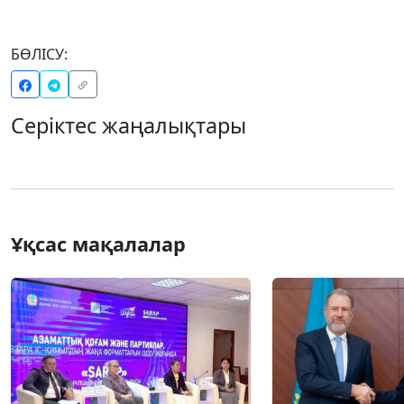
БӨЛІСУ:
Серіктес жаңалықтары
Ұқсас мақалалар