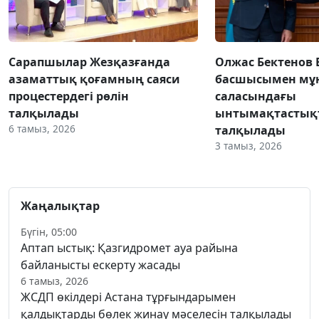
Сарапшылар Жезқазғанда
Олжас Бектенов 
азаматтық қоғамның саяси
басшысымен мұн
процестердегі рөлін
саласындағы
талқылады
ынтымақтастық
6 тамыз, 2026
талқылады
3 тамыз, 2026
Жаңалықтар
Бүгін, 05:00
Аптап ыстық: Қазгидромет ауа райына
байланысты ескерту жасады
6 тамыз, 2026
ЖСДП өкілдері Астана тұрғындарымен
қалдықтарды бөлек жинау мәселесін талқылады