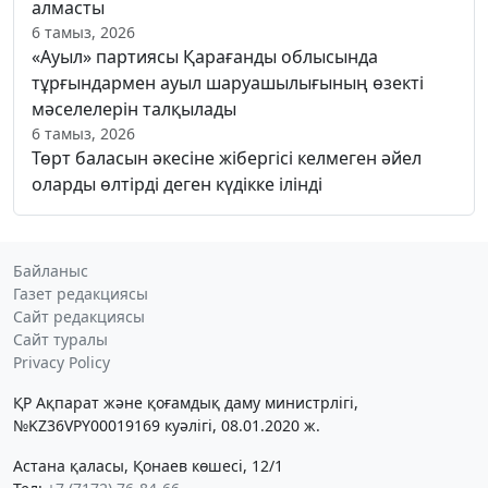
алмасты
6 тамыз, 2026
«Ауыл» партиясы Қарағанды облысында
тұрғындармен ауыл шаруашылығының өзекті
мәселелерін талқылады
6 тамыз, 2026
Төрт баласын әкесіне жібергісі келмеген әйел
оларды өлтірді деген күдікке ілінді
Байланыс
Газет редакциясы
Сайт редакциясы
Сайт туралы
Privacy Policy
ҚР Ақпарат және қоғамдық даму министрлігі,
№KZ36VPY00019169 куәлігі, 08.01.2020 ж.
Астана қаласы, Қонаев көшесі, 12/1