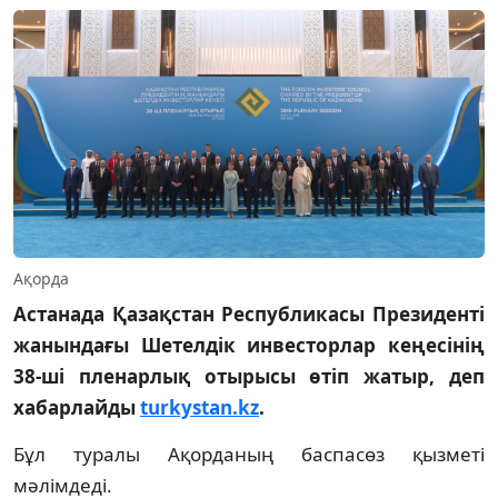
Ақорда
Астанада Қазақстан Республикасы Президенті
жанындағы Шетелдік инвесторлар кеңесінің
38-ші пленарлық отырысы өтіп жатыр, деп
хабарлайды
turkystan.kz
.
Бұл туралы Ақорданың баспасөз қызметі
мәлімдеді.