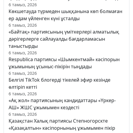
6 тамыз, 2026
Көкшетауда түрмеден шыққанына көп болмаған
ер адам үйленген күні ұсталды
6 тамыз, 2026
«Байтақ» партиясының үміткерлері алматылық
дәрігерлерге сайлауалды бағдарламасын
таныстырды
6 тамыз, 2026
Respublica партиясы «Шымкентмай» кәсіпорын
ұжымының ұсыныс-пікірін тыңдады
6 тамыз, 2026
Белгілі TikTok блогерді тікелей эфир кезінде
өлтіріп кетті
6 тамыз, 2026
«Ақ жол» партиясының кандидаттары «Үркер-
АШ» ЖШС ұжымымен кездесті
6 тамыз, 2026
Қазақстан Халық партиясы Степногорскте
«Қазақалтын» кәсіпорнының ұжымымен пікір