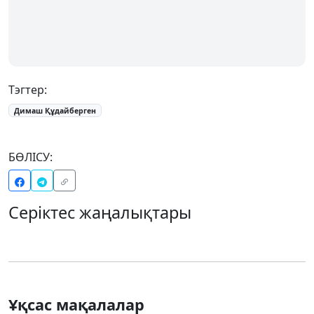
Тэгтер:
Димаш Құдайберген
БӨЛІСУ:
Серіктес жаңалықтары
Ұқсас мақалалар