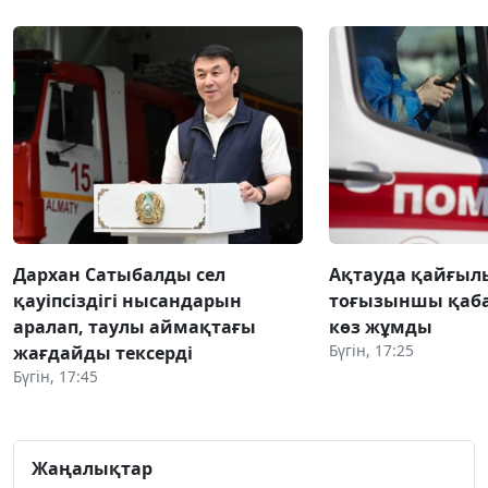
Дархан Сатыбалды сел
Ақтауда қайғылы
қауіпсіздігі нысандарын
тоғызыншы қаба
аралап, таулы аймақтағы
көз жұмды
Бүгін, 17:25
жағдайды тексерді
Бүгін, 17:45
Жаңалықтар