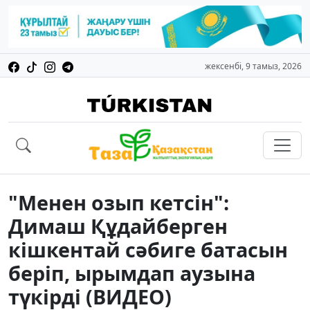
жексенбі, 9 тамыз, 2026
"Менен озып кетсін":
Димаш Құдайберген
кішкентай сәбиге батасын
беріп, ырымдап аузына
түкірді (ВИДЕО)