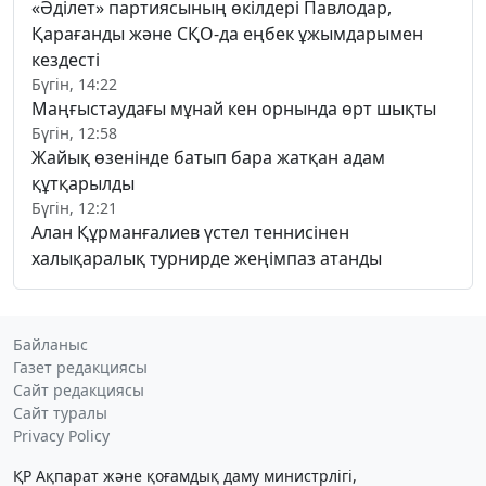
«Әділет» партиясының өкілдері Павлодар,
Қарағанды және СҚО-да еңбек ұжымдарымен
кездесті
Бүгін, 14:22
Маңғыстаудағы мұнай кен орнында өрт шықты
Бүгін, 12:58
Жайық өзенінде батып бара жатқан адам
құтқарылды
Бүгін, 12:21
Алан Құрманғалиев үстел теннисінен
халықаралық турнирде жеңімпаз атанды
Байланыс
Газет редакциясы
Сайт редакциясы
Сайт туралы
Privacy Policy
ҚР Ақпарат және қоғамдық даму министрлігі,