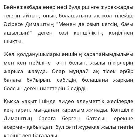
Бейнежазбада өнер иесі бүлдіршінге жүрекжарды
тілегін айтып, оның болашағына ақ жол тілейді.
Әсіресе Димаштың "Менен де озып кетсін, бағы
ашылсын!" деген сөзі көпшіліктің көңілінен
шықты.
Желі қолданушылары әншінің қарапайымдылығы
мен кең пейіліне тәнті болып, жылы пікірлерін
жарыса жазуда. Олар мұндай ақ тілек әрбір
балаға бұйырып, сәбидің болашағы жарқын
болсын деген ниеттерін білдірді.
Қысқа уақыт ішінде видео әлеуметтік желілерде
кең тарап, мыңдаған қаралым жинады. Көпшілік
Димаштың балаға берген батасын ерекше
әсермен қабылдап, бұл сәтті жүрекке жылы тиетін
көрініс деп бағалады.