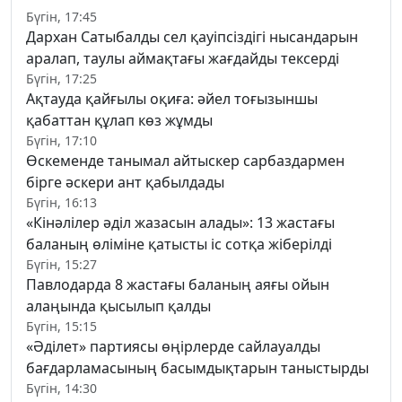
Бүгін, 17:45
Дархан Сатыбалды сел қауіпсіздігі нысандарын
аралап, таулы аймақтағы жағдайды тексерді
Бүгін, 17:25
Ақтауда қайғылы оқиға: әйел тоғызыншы
қабаттан құлап көз жұмды
Бүгін, 17:10
Өскеменде танымал айтыскер сарбаздармен
бірге әскери ант қабылдады
Бүгін, 16:13
«Кінәлілер әділ жазасын алады»: 13 жастағы
баланың өліміне қатысты іс сотқа жіберілді
Бүгін, 15:27
Павлодарда 8 жастағы баланың аяғы ойын
алаңында қысылып қалды
Бүгін, 15:15
«Әділет» партиясы өңірлерде сайлауалды
бағдарламасының басымдықтарын таныстырды
Бүгін, 14:30