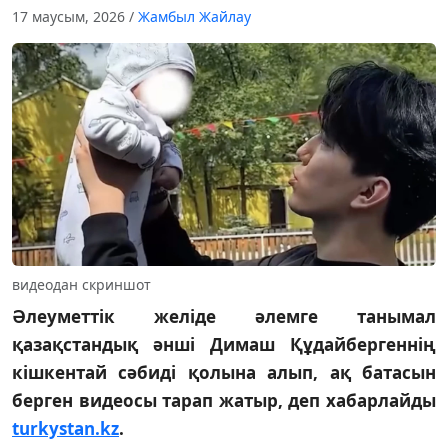
17 маусым, 2026
/
Жамбыл Жайлау
видеодан скриншот
Әлеуметтік желіде әлемге танымал
қазақстандық әнші Димаш Құдайбергеннің
кішкентай сәбиді қолына алып, ақ батасын
берген видеосы тарап жатыр, деп хабарлайды
turkystan.kz
.