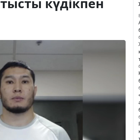
тысты күдікпен