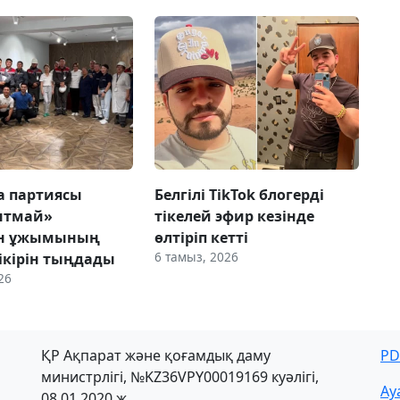
ca партиясы
Белгілі TikTok блогерді
нтмай»
тікелей эфир кезінде
ын ұжымының
өлтіріп кетті
6 тамыз, 2026
ікірін тыңдады
26
ҚР Ақпарат және қоғамдық даму
PD
министрлігі, №KZ36VPY00019169 куәлігі,
Ау
08.01.2020 ж.