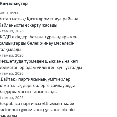
Жаңалықтар
Бүгін, 05:00
Аптап ыстық: Қазгидромет ауа райына
байланысты ескерту жасады
6 тамыз, 2026
ЖСДП өкілдері Астана тұрғындарымен
қалдықтарды бөлек жинау мәселесін
талқылады
6 тамыз, 2026
Көкшетауда түрмеден шыққанына көп
болмаған ер адам үйленген күні ұсталды
6 тамыз, 2026
«Байтақ» партиясының үміткерлері
алматылық дәрігерлерге сайлауалды
бағдарламасын таныстырды
6 тамыз, 2026
Respublica партиясы «Шымкентмай»
кәсіпорын ұжымының ұсыныс-пікірін
тыңдады