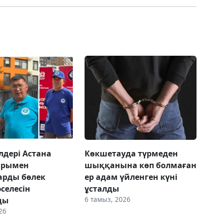
лдері Астана
Көкшетауда түрмеден
арымен
шыққанына көп болмаған
арды бөлек
ер адам үйленген күні
селесін
ұсталды
6 тамыз, 2026
ды
26