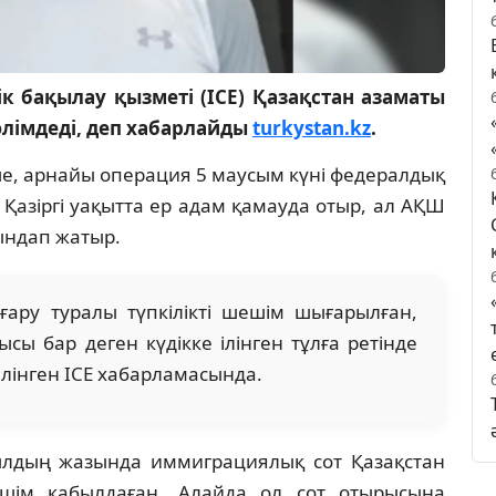
 бақылау қызметі (ICE) Қазақстан азаматы
әлімдеді, деп хабарлайды
turkystan.kz
.
е, арнайы операция 5 маусым күні федералдық
. Қазіргі уақытта ер адам қамауда отыр, ал АҚШ
ындап жатыр.
ару туралы түпкілікті шешім шығарылған,
ысы бар деген күдікке ілінген тұлға ретінде
лінген ICE хабарламасында.
ылдың жазында иммиграциялық сот Қазақстан
шім қабылдаған. Алайда ол сот отырысына