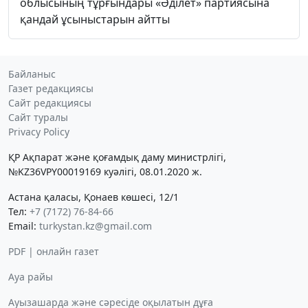
облысының тұрғындары «Әділет» партиясына
қандай ұсыныстарын айтты
Байланыс
Газет редакциясы
Сайт редакциясы
Сайт туралы
Privacy Policy
ҚР Ақпарат және қоғамдық даму министрлігі,
№KZ36VPY00019169 куәлігі, 08.01.2020 ж.
Астана қаласы, Қонаев көшесі, 12/1
Тел:
+7 (7172) 76-84-66
Email:
turkystan.kz@gmail.com
PDF | онлайн газет
Ауа райы
Ауызашарда және сәресіде оқылатын дұға