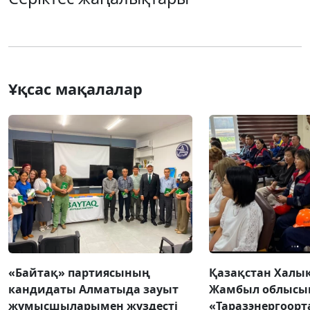
Ұқсас мақалалар
«Байтақ» партиясының
Қазақстан Халы
кандидаты Алматыда зауыт
Жамбыл облысы
жұмысшыларымен жүздесті
«Таразэнергоор