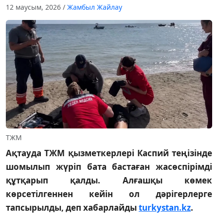
12 маусым, 2026
/
Жамбыл Жайлау
ТЖМ
Ақтауда ТЖМ қызметкерлері Каспий теңізінде
шомылып жүріп бата бастаған жасөспірімді
құтқарып қалды. Алғашқы көмек
көрсетілгеннен кейін ол дәрігерлерге
тапсырылды, деп хабарлайды
turkystan.kz
.