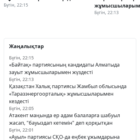
Бүгін, 22:15
жұмысшыларыме
Бүгін, 22:13
Жаңалықтар
Бүгін, 22:15
«Байтақ» партиясының кандидаты Алматыда
зауыт жұмысшыларымен жүздесті
Бүгін, 22:13
Қазақстан Халық партиясы Жамбыл облысында
«Таразэнергоорталық» жұмысшыларымен
кездесті
Бүгін, 22:05
Атакент маңында ер адам балаларға шабуыл
жасап, "бауыздап кетемін" деп қорқытқан
Бүгін, 22:01
«Ауыл» партиясы СҚО-да еңбек ұжымдарына