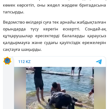
көмек көрсетіп, оны жедел жәрдем бригадасына
тапсырды.
Ведомство өкілдері суға тек арнайы жабдықталған
орындарда түсу керегін ескертті. Сондай-ақ
құтқарушылар ересектерді балаларды қараусыз
қалдырмауға және судағы қауіпсіздік ережелерін
сақтауға шақырды.