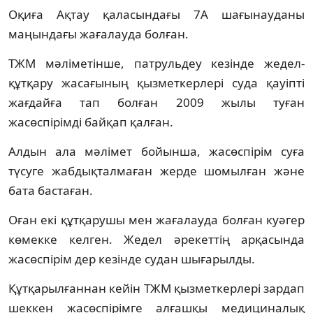
Оқиға Ақтау қаласындағы 7А шағынауданы
маңындағы жағалауда болған.
ТЖМ мәліметінше, патрульдеу кезінде жедел-
құтқару жасағының қызметкерлері суда қауіпті
жағдайға тап болған 2009 жылы туған
жасөспірімді байқап қалған.
Алдын ала мәлімет бойынша, жасөспірім суға
түсуге жабдықталмаған жерде шомылған және
бата бастаған.
Оған екі құтқарушы мен жағалауда болған куәгер
көмекке келген. Жедел әрекеттің арқасында
жасөспірім дер кезінде судан шығарылды.
Құтқарылғаннан кейін ТЖМ қызметкерлері зардап
шеккен жасөспірімге алғашқы медициналық