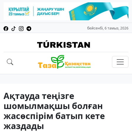
бейсенбі, 6 тамыз, 2026
Ақтауда теңізге
шомылмақшы болған
жасөспірім батып кете
жаздады