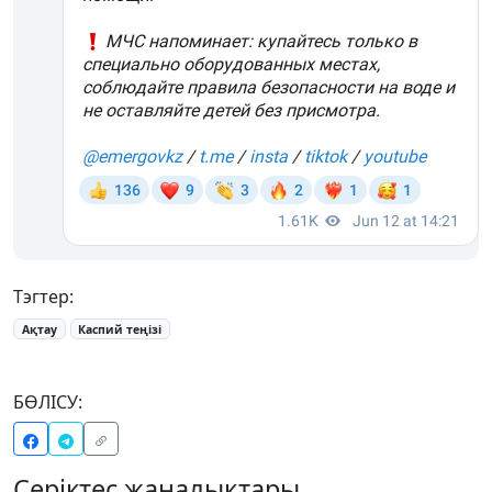
Тэгтер:
Ақтау
Каспий теңізі
БӨЛІСУ:
Серіктес жаңалықтары