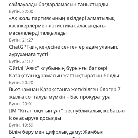
сайлауалды бағдарламасын таныстырды
Бүгін, 22:00
«Ақ жол» партиясының өкілдері алматылық
кәсіпкерлермен логистика саласындағы
мәселелерді талқылады
Бүгін, 21:27
ChatGPT-дің кеңесіне сенген ер адам уланып,
ауруханаға түсті
Бүгін, 21:17
Әйгілі "Аякс" клубының бұрынғы бапкері
Қазақстан құрамасын жаттықтыратын болды
Бүгін, 20:20
Вьетнамнан Қазақстанға жеткізілген блогер 7
жылға сотталуы мүмкін – Бас прокуратура
Бүгін, 20:01
ІІМ "Кітап оқитын ұлт" республикалық жобасын
іске асыруға қосылды
Бүгін, 19:59
Білім беру мен цифрлық даму: Жамбыл