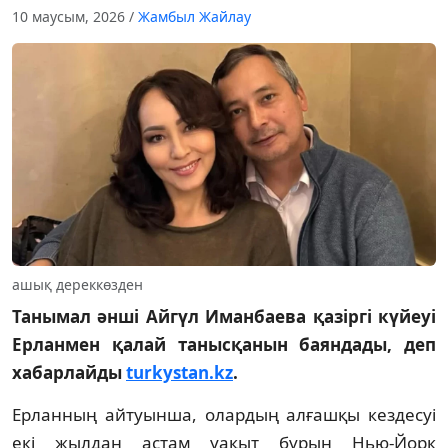
10 маусым, 2026
/
Жамбыл Жайлау
ашық дереккөзден
Танымал әнші Айгүл Иманбаева қазіргі күйеуі
Ерланмен қалай танысқанын баяндады, деп
хабарлайды
turkystan.kz
.
Ерланның айтуынша, олардың алғашқы кездесуі
екі жылдан астам уақыт бұрын Нью-Йорк