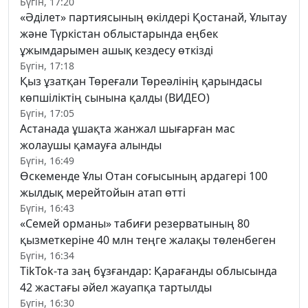
Бүгін, 17:20
«Әділет» партиясының өкілдері Қостанай, Ұлытау
және Түркістан облыстарында еңбек
ұжымдарымен ашық кездесу өткізді
Бүгін, 17:18
Қыз ұзатқан Төреғали Төреәлінің қарындасы
көпшіліктің сынына қалды (ВИДЕО)
Бүгін, 17:05
Астанада ұшақта жанжал шығарған мас
жолаушы қамауға алынды
Бүгін, 16:49
Өскеменде Ұлы Отан соғысының ардагері 100
жылдық мерейтойын атап өтті
Бүгін, 16:43
«Семей орманы» табиғи резерватының 80
қызметкеріне 40 млн теңге жалақы төленбеген
Бүгін, 16:34
TikTok-та заң бұзғандар: Қарағанды облысында
42 жастағы әйел жауапқа тартылды
Бүгін, 16:30