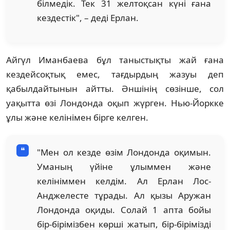
білмедік. Тек 31 желтоқсан күні ғана
кездестік", – деді Ерлан.
Айгүл Иманбаева бұл таныстықты жай ғана
кездейсоқтық емес, тағдырдың жазуы деп
қабылдайтынын айтты. Әншінің сөзінше, сол
уақытта өзі Лондонда оқып жүрген. Нью-Йоркке
ұлы және келінімен бірге келген.
"Мен ол кезде өзім Лондонда оқимын.
Уманың үйіне ұлыммен және
келініммен келдім. Ал Ерлан Лос-
Анджелесте тұрады. Ал қызы Аружан
Лондонда оқиды. Солай 1 апта бойы
бір-бірімізбен көрші жатып, бір-бірімізді