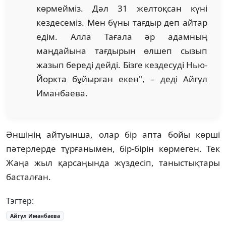
көрмейміз. Дәл 31 желтоқсан күні
кездесеміз. Мен бұны тағдыр деп айтар
едім. Алла Тағала әр адамның
маңдайына тағдырын өлшеп сызып
жазып береді дейді. Бізге кездесуді Нью-
Йоркта бұйырған екен", – деді Айгүл
Иманбаева.
Әншінің айтуынша, олар бір апта бойы көрші
пәтерлерде тұрғанымен, бір-бірін көрмеген. Тек
Жаңа жыл қарсаңында жүздесіп, таныстықтары
басталған.
Тэгтер:
Айгүл Иманбаева