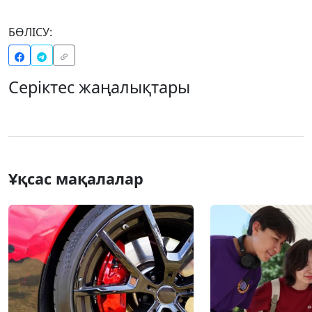
БӨЛІСУ:
Серіктес жаңалықтары
Ұқсас мақалалар