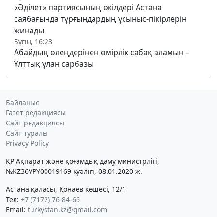
«Әділет» партиясының өкілдері Астана
саябағында тұрғындардың ұсыныс-пікірлерін
жинады
Бүгін, 16:23
Абайдың өлеңдерінен өмірлік сабақ аламын –
Ұлттық ұлан сарбазы
Байланыс
Газет редакциясы
Сайт редакциясы
Сайт туралы
Privacy Policy
ҚР Ақпарат және қоғамдық даму министрлігі,
№KZ36VPY00019169 куәлігі, 08.01.2020 ж.
Астана қаласы, Қонаев көшесі, 12/1
Тел:
+7 (7172) 76-84-66
Email:
turkystan.kz@gmail.com