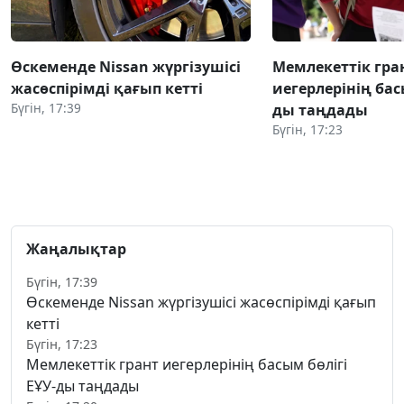
Өскеменде Nissan жүргізушісі
Мемлекеттік гра
жасөспірімді қағып кетті
иегерлерінің бас
Бүгін, 17:39
ды таңдады
Бүгін, 17:23
Жаңалықтар
Бүгін, 17:39
Өскеменде Nissan жүргізушісі жасөспірімді қағып
кетті
Бүгін, 17:23
Мемлекеттік грант иегерлерінің басым бөлігі
ЕҰУ-ды таңдады