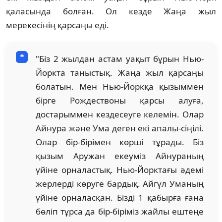
қаласында болған. Ол кезде Жаңа жыл
мерекесінің қарсаңы еді.
"Біз 2 жылдан астам уақыт бұрын Нью-
Йоркта таныстық. Жаңа жыл қарсаңы
болатын. Мен Нью-Йоркқа қызыммен
бірге Рождествоны қарсы алуға,
достарыммен кездесеуге келемін. Олар
Айнура және Ума деген екі апалы-сіңілі.
Олар бір-бірімен көрші тұрады. Біз
қызым Аружан екеуміз Айнураның
үйіне орналастық. Нью-Йорктағы әдемі
жерлерді көруге бардық. Айгүл Уманың
үйіне орналасқан. Бізді 1 қабырға ғана
бөліп тұрса да бір-біріміз жайлы ештеңе