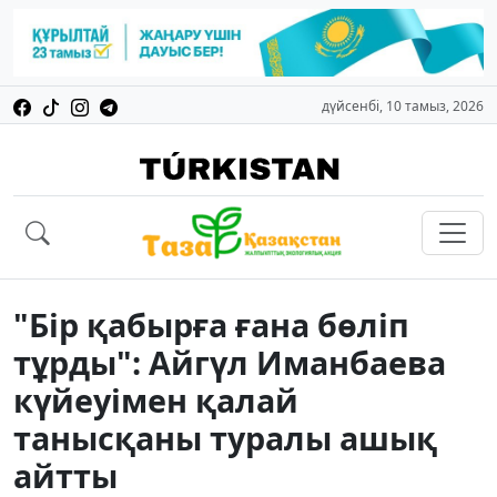
дүйсенбі, 10 тамыз, 2026
"Бір қабырға ғана бөліп
тұрды": Айгүл Иманбаева
күйеуімен қалай
танысқаны туралы ашық
айтты