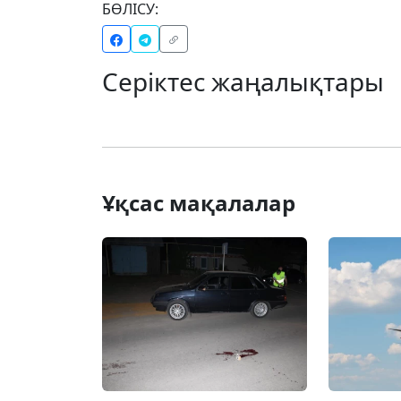
БӨЛІСУ:
Серіктес жаңалықтары
Ұқсас мақалалар