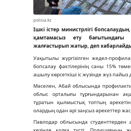
polisia.kz
Ішкі істер министрлігі бопсалаудың
қамтамасыз ету бағытындағы 
жалғастырып жатыр, деп хабарлайд
Уақытылы жүргізілген жедел-профила
бопсалау фактілерінің саны 15% төм
ашылу көрсеткіші іс жүзінде жүз пайыз
Мәселен, Абай облысында профилакт
облыс орталығы тұрғындарынан ақ
тұратын қылмыстық топтың әрекеті
олардың одан әрі заңсыз әрекеттер жас
Павлодар облысында студенттерден а
кезінде қолға түсті. Полицияның ж