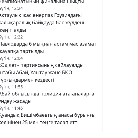
чемпионатының финалына шықты
Бүгін, 12:24
Ақтаулық жас өнерпаз Грузиядағы
халықаралық байқауда бас жүлдені
жеңіп алды
Бүгін, 12:22
Павлодарда 6 мыңнан астам мас азамат
жауапқа тартылды
Бүгін, 12:04
«Әділет» партиясының сайлауалды
штабы Абай, Ұлытау және БҚО
тұрғындармен кездесті
Бүгін, 11:55
Абай облысында полиция ата-аналарға
үндеу жасады
Бүгін, 11:46
Қуандық Бишімбаевтың анасы бұрынғы
келінінен 25 млн теңге талап етті