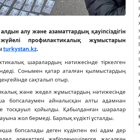
 алдын алу және азаматтардың қауіпсіздігін
жүйелі профилактикалық жұмыстарын
ы
turkystan.kz
.
ктикалық шаралардың нәтижесінде тіркелген
ендеді. Сонымен қатар аталған қылмыстардың
 деңгейінде сақталып отыр.
икалық және жедел жұмыстардың нәтижесінде
ша бопсалаумен айналысқан алты адамнан
не тосқауыл қойылды. Қабылданған шаралар
ауына жол бермеді. Барлық күдікті ұсталды.
қша бопсалады деген күдікпен екі адам дер
едел әрекеттері жәбірленушілерге жасалған