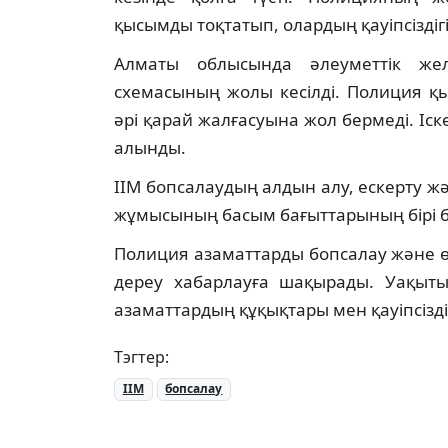
қысымды тоқтатып, олардың қауіпсіздігі
Алматы облысында әлеуметтік же
схемасының жолы кесілді. Полиция қ
әрі қарай жалғасуына жол бермеді. Іс
алынды.
ІІМ бопсалаудың алдын алу, ескерту жә
жұмысының басым бағыттарының бірі бо
Полиция азаматтарды бопсалау және өз
дереу хабарлауға шақырады. Уақыт
азаматтардың құқықтары мен қауіпсіздіг
Тэгтер:
ІІМ
бопсалау