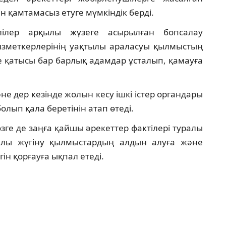
н қамтамасыз етуге мүмкіндік берді.
лілер арқылы жүзеге асырылған бопсалау
ызметкерлерінің уақтылы араласуы қылмыстың
ке қатысы бар барлық адамдар ұсталып, қамауға
не дер кезінде жолын кесу ішкі істер органдары
лып қала беретінін атап өтеді.
ге де заңға қайшы әрекеттер фактілері туралы
ылы жүгіну қылмыстардың алдын алуға және
ін қорғауға ықпал етеді.