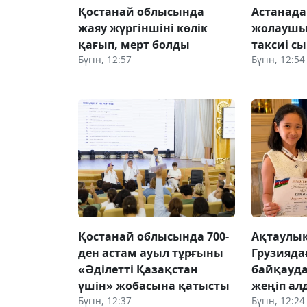
Қостанай облысында
Астанада
жаяу жүргіншіні көлік
жолаушы 
қағып, мерт болды
таксиі сы
Бүгін, 12:57
Бүгін, 12:54
Қостанай облысында 700-
Ақтаулық
ден астам ауыл тұрғыны
Грузияд
«Әділетті Қазақстан
байқауда
үшін» жобасына қатысты
жеңіп ал
Бүгін, 12:37
Бүгін, 12:24