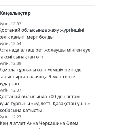
Жаңалықтар
Бүгін, 12:57
Қостанай облысында жаяу жүргіншіні
көлік қағып, мерт болды
Бүгін, 12:54
Астанада алғаш рет жолаушы мінген әуе
таксиі сынақтан өтті
Бүгін, 12:39
Ақмола тұрғыны өзін «емші» ретінде
таныстырған алаяққа 9 млн теңге
аударған
Бүгін, 12:37
Қостанай облысында 700-ден астам
ауыл тұрғыны «Әділетті Қазақстан үшін»
жобасына қатысты
Бүгін, 12:27
Жеңіл атлет Анна Черкашина Әлем