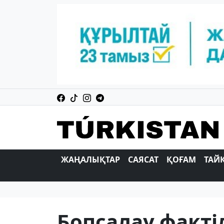
ЖАҢАЛЫҚТАР
САЯСАТ
ҚОҒАМ
ТАЙ
Бопсалау факті