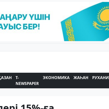
ҚАЗАН
T-
ЭКОНОМИКА
ЖАҺАН
РУХАНИ
NEWSPAPER
лері 15%-ға