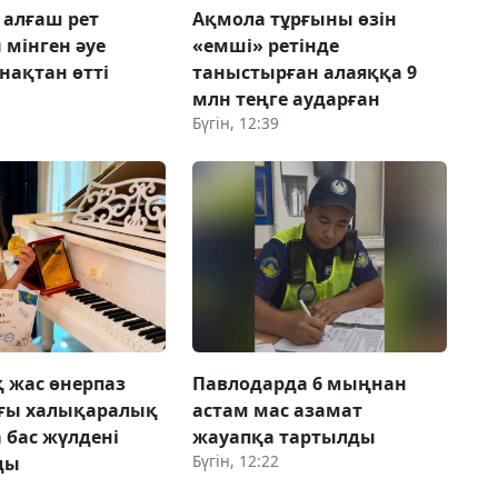
 алғаш рет
Ақмола тұрғыны өзін
мінген әуе
«емші» ретінде
нақтан өтті
таныстырған алаяққа 9
млн теңге аударған
Бүгін, 12:39
 жас өнерпаз
Павлодарда 6 мыңнан
ағы халықаралық
астам мас азамат
 бас жүлдені
жауапқа тартылды
Бүгін, 12:22
ды