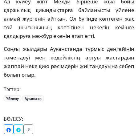
Ал күйеу жігіт Мехди бірнеше жыл бойы
қаржылық қиындықтарға байланысты үйлене
алмай жүргенін айтқан. Ол бүгінде көптеген жас
той шығынының көптігінен некесін кейінге
қалдыруға мәжбүр екенін атап өтті.
Соңғы жылдары Ауғанстанда тұрмыс деңгейінің
төмендеуі мен кедейліктің артуы жастардың
жаппай неке қию рәсімдерін жиі таңдауына себеп
болып отыр.
Тэгтер:
Үйлену
Ауғанстан
БӨЛІСУ: