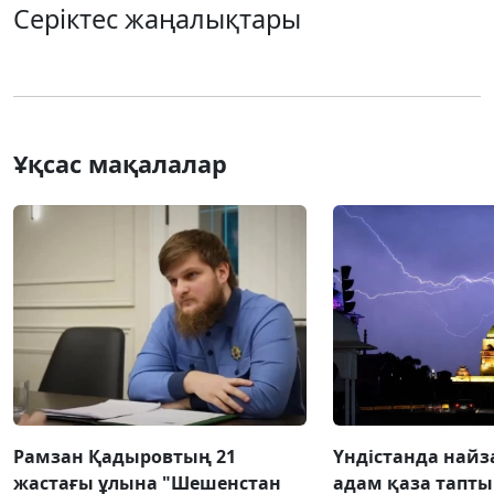
Серіктес жаңалықтары
Ұқсас мақалалар
Рамзан Қадыровтың 21
Үндістанда найз
жастағы ұлына "Шешенстан
адам қаза тапты