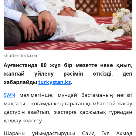
shutterstock.com
Ауғанстанда 80 жұп бір мезетте неке қиып,
жаппай үйлену рәсімін өткізді, деп
хабарлайды
turkystan.kz
.
SWN
мәліметінше, мұндай бастаманың негізгі
мақсаты – қоғамда кең тараған қымбат той жасау
дәстүрін азайтып, жастарға қаржылық тұрғыдан
қолдау көрсету.
Шараны ұйымдастырушы Саид Гүл Ахмад