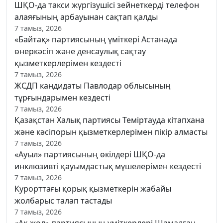
ШҚО-да такси жүргізушісі зейнеткерді телефон
алаяғының арбауынан сақтап қалды
7 тамыз, 2026
«Байтақ» партиясының үміткері Астанада
өнеркәсіп және денсаулық сақтау
қызметкерлерімен кездесті
7 тамыз, 2026
ЖСДП кандидаты Павлодар облысының
тұрғындарымен кездесті
7 тамыз, 2026
Қазақстан Халық партиясы Теміртауда кітапхана
және кәсіпорын қызметкерлерімен пікір алмасты
7 тамыз, 2026
«Ауыл» партиясының өкілдері ШҚО-да
инклюзивті қауымдастық мүшелерімен кездесті
7 тамыз, 2026
Курорттағы қорық қызметкерін жабайы
жолбарыс талап тастады
7 тамыз, 2026
«Ақ жол» партиясының үміткерлері Шамалған