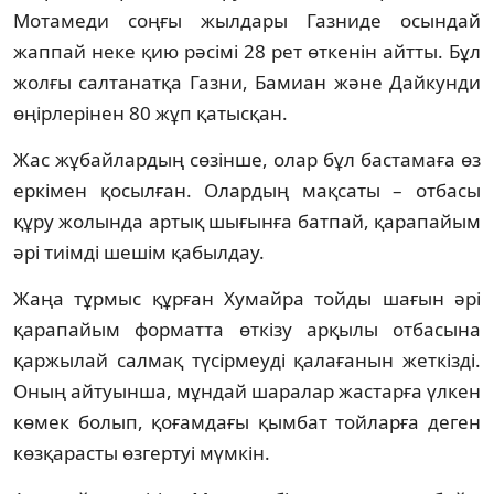
Мотамеди соңғы жылдары Газниде осындай
жаппай неке қию рәсімі 28 рет өткенін айтты. Бұл
жолғы салтанатқа Газни, Бамиан және Дайкунди
өңірлерінен 80 жұп қатысқан.
Жас жұбайлардың сөзінше, олар бұл бастамаға өз
еркімен қосылған. Олардың мақсаты – отбасы
құру жолында артық шығынға батпай, қарапайым
әрі тиімді шешім қабылдау.
Жаңа тұрмыс құрған Хумайра тойды шағын әрі
қарапайым форматта өткізу арқылы отбасына
қаржылай салмақ түсірмеуді қалағанын жеткізді.
Оның айтуынша, мұндай шаралар жастарға үлкен
көмек болып, қоғамдағы қымбат тойларға деген
көзқарасты өзгертуі мүмкін.