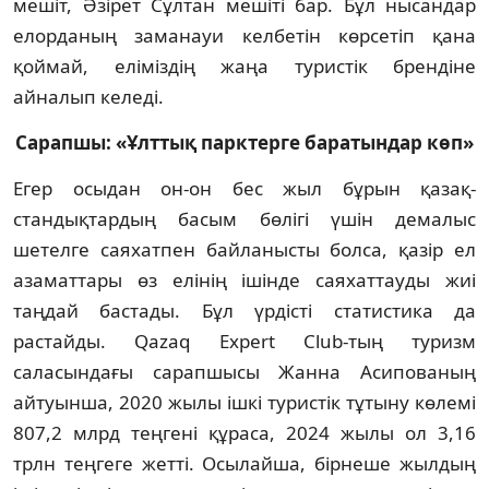
мешіт, Әзірет Сұлтан мешіті бар. Бұл нысандар
елорданың заманауи келбетін көрсетіп қана
қоймай, еліміздің жаңа туристік брендіне
айналып келеді.
Сарапшы: «Ұлттық парктерге баратындар көп»
Егер осыдан он-он бес жыл бұрын қазақ­
стандықтардың басым бөлігі үшін демалыс
шетелге саяхатпен байланысты болса, қазір ел
азаматтары өз елінің ішінде саяхаттауды жиі
таңдай бастады. Бұл үрдісті статистика да
растайды. Qazaq Expert Club-тың туризм
саласындағы сарапшысы Жанна Асипованың
айтуынша, 2020 жылы ішкі туристік тұтыну көлемі
807,2 млрд теңгені құраса, 2024 жылы ол 3,16
трлн теңгеге жетті. Осылайша, бір­неше жылдың