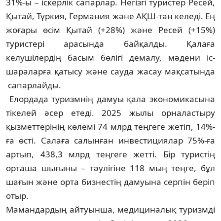
31%-ы – іскерлік сапарлар. Негізгі туристер Ресей,
Қытай, Түркия, Германия және АҚШ-тан келеді. Ең
жоғары өсім Қытай (+28%) және Ресей (+15%)
туристері арасында бай­қалды. Қалаға
келушілердің басым бөлігі демалу, мәдени іс-
шараларға қатысу және сауда жасау мақсатында
сапарлайды.
Елордада туризмнің дамуы қала экономикасына
тікелей әсер етеді. 2025 жылы орналастыру
қызметтерінің көлемі 74 млрд теңгеге жетіп, 14%-
ға өсті. Салаға салын­ған инвестициялар 75%-ға
артып, 438,3 млрд теңгеге жетті. Бір туристің
орташа шығыны – тәулігіне 118 мың теңге, бұл
шағын және орта бизнестің дамуына серпін беріп
отыр.
Мамандардың айтуынша, медициналық туризмді