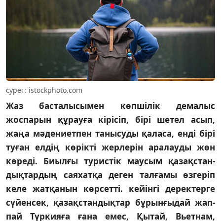
сурет: istockphoto.com
Жаз басталысымен көпшілік демалыс
жоспарын құрауға кірісіп, бірі шетел асып,
жаңа мәдениетпен танысуды қаласа, енді бірі
туған елдің көрікті жерлерін аралауды жөн
көреді. Биылғы туристік маусым қазақстан­
дық­тар­дың саяхатқа деген талғамы өзгеріп
келе жатқанын көрсетті. кейінгі деректерге
сүйенсек, қазақ­стандықтар бұрынғыдай жап­
пай Түркияға ғана емес, Қытай, Вьетнам,