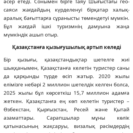
әсер етеді. Сонымен бірге Таяу Шығыстағы гео­
саяси жағдайдың күрделенуі бірқатар ха­лық­
аралық бағыттарға сұранысты төмен­детуі мүмкін.
Бұл жағдай ішкі туризмнің дамуына жаңа
мүмкіндік ашып отыр.
Қазақстанға қызығушылық артып келеді
Бір қызығы, қазақстандықтар шетелге жиі
шыққанымен, Қазақстанға келетін тур­истер саны
да қарқынды түрде өсіп жатыр. 2020 жылы
елімізге небәрі 2 миллион шетел­дік келген болса,
2025 жылы бұл көрсеткіш 15,7 миллион адамға
жеткен. Қазақстанға ең көп келетін туристер –
Өзбекстан, Қырғызстан, Ресей және Қытай
азаматтары. Сарапшылар мұны көлік
қатынасының жақсаруы, визалық рәсімдердің