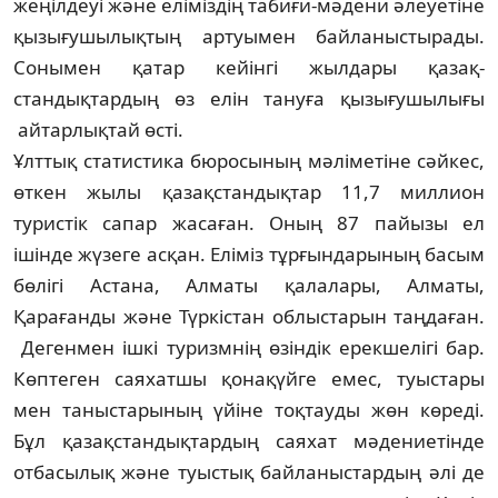
жеңілдеуі және елі­міздің табиғи-мәдени әлеуетіне
қызығу­шылықтың артуымен байланыс­тырады.
Сонымен қатар кейінгі жылдары қазақ­
стандықтардың өз елін тануға қызығу­шылығы
айтарлықтай өсті.
Ұлттық статистика бюросының мәлі­метіне сәйкес,
өткен жылы қазақ­стандықтар 11,7 миллион
туристік сапар жасаған. Оның 87 пайызы ел
ішінде жүзеге асқан. Еліміз тұрғындарының басым
бөлігі Астана, Алматы қалалары, Алматы,
Қарағанды және Түркістан облыстарын таңдаған.
Дегенмен ішкі туризмнің өзіндік ерекшелігі бар.
Көптеген саяхатшы қонақүйге емес, туыс­тары
мен таныстарының үйіне тоқ­тауды жөн көреді.
Бұл қазақстандықтардың саяхат мәдениетінде
отбасылық және туыстық байланыстардың әлі де