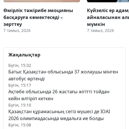
Өмірлік тәжірибе эмоцияны
Күйзеліс ер ада
басқаруға көмектеседі –
айналасынан ал
зерттеу
мүмкін
7 тамыз, 2026
7 тамыз, 2026
Жаңалықтар
Бүгін, 15:32
Батыс Қазақстан облысында 37 жолаушы мінген
автобус өртенді
Бүгін, 15:17
Ақтөбе облысында 26 жастағы жігітті тойдан
кейін өлтіріп кеткен
Бүгін, 15:10
Қазақстан құрамасының сегіз мүшесі де IOAI
2026 олимпиадасында медальға ие болды
Бүгін, 15:08