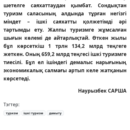
шетелге саяхаттаудан қымбат. Сондықтан
туризм саласының алдында тұрған негізгі
міндет – ішкі саяхатты қолжетімді әрі
тартымды ету. Жалпы туризмге жұмсалған
шығын көлемі де айтарлықтай. Өткен жылы
бұл көрсеткіш 1 трлн 134,2 млрд теңгеге
жеткен. Оның 659,2 млрд теңгесі ішкі туризмге
тиесілі. Бұл ел ішіндегі демалыс нарығының
экономикалық салмағы артып келе жатқанын
көрсетеді.
Наурызбек САРША
Тэгтер:
туризм
ішкі туризм
дамыту