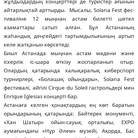
жұлдыздар­дың концерттері де туристер ағынын
айтар­лықтай арттырды. Мысалы, Solana Fest фес­
ти­валіне 12 мыңнан астам билетті шетел
азаматтары сатып алған. Бұл Астананың
жаһандық деңгейдегі тартымдылығының артып
келе жатқанын көрсетеді.
Биыл Астанада мыңнан астам мәдени және
іскерлік іс-шара өткізу жоспарланып отыр.
Олардың қатарында халықаралық киберспорт
турнирлері, «Болашақ ойын­дары», Solana Fest
фестивалі, әйгілі Cirque du Soleil гастрольдері мен
Enrique Iglesias концерті бар.
Астанаға келген қонақтардың ең көп баратын
орындарының қатарында: Бәйтерек монументі,
«Хан Шатыр» ойын-сауық орталығы, EXPO
аумағындағы «Нұр Әлем» музейі, Ақорда, Бас