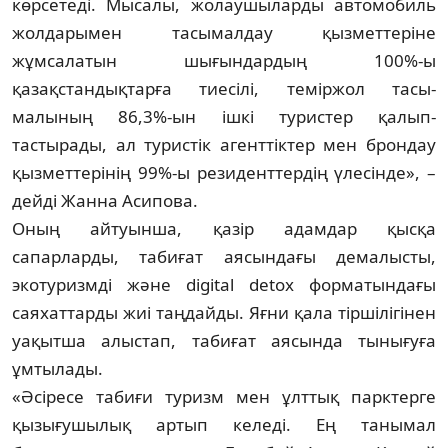
көрсетеді. Мысалы, жолаушыларды авто­мобиль
жолдарымен тасымалдау қызмет­теріне
жұмсалатын шығындардың 100%-ы
қазақстандықтарға тиесілі, теміржол тасы­
малының 86,3%-ын ішкі туристер қалып­
тастырады, ал туристік агенттіктер мен брондау
қызметтерінің 99%-ы резидент­тердің үлесінде», –
дейді Жанна Асипова.
Оның айтуынша, қазір адамдар қысқа
сапарларды, табиғат аясындағы демалысты,
экотуризмді және digital detox формат­ындағы
саяхаттарды жиі таңдайды. Яғни қала тіршілігінен
уақытша алыстап, табиғат аясында тынығуға
ұмтылады.
«Әсіресе табиғи туризм мен ұлттық парктерге
қызығушылық артып келеді. Ең танымал