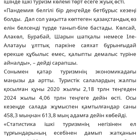
ішінде ішкі туризм көлемі төрт есеге жуық өсті.
«Пандемия белгілі бір деңгейде бетбұрыс кезеңі
болды. Дәл сол уақытта көптеген қазақстандық өз
елін белсенді түрде танып-біле бастады. Көлсай,
Алакөл, Бурабай, Шарын шатқалы немесе Іле-
Алатауы ұлттық паркіне саяхат бұрынғыдай
ерекше құбылыс емес, қалыпты демалыс түріне
айналды», – дейді сарапшы.
Сонымен қатар туризмнің экономи­ка­дағы
маңызы да артты. Туристік салалардың жалпы
қосылған құны 2020 жылғы 2,18 трлн теңгеден
2024 жылы 4,06 трлн теңгеге дейін өсті. Осы
кезеңде салада жұмыспен қамтылғандар саны
458,3 мыңнан 613,8 мың адамға дейін көбейді.
«Статистика ішкі туризмнің негізінен ел
тұрғындарының есебінен дамып жатқанын