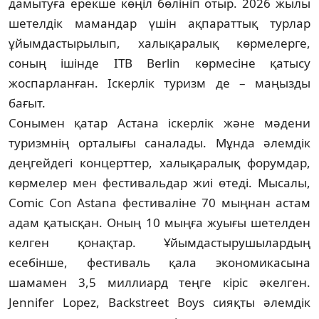
дамытуға ерекше көңіл бөлініп отыр. 2026 жылы
шетелдік мамандар үшін ақ­параттық турлар
ұйымдастырылып, халық­аралық көрмелерге,
соның ішінде ITB Berlin көрмесіне қатысу
жоспарланған. Іскерлік туризм де – маңызды
бағыт.
Сонымен қатар Астана іскерлік және мәдени
туризмнің орталығы саналады. Мұн­да әлемдік
деңгейдегі концерттер, халық­аралық форумдар,
көрмелер мен фестиваль­дар жиі өтеді. Мысалы,
Comic Con Astana фес­тиваліне 70 мыңнан астам
адам қатыс­қан. Оның 10 мыңға жуығы шетелден
келген қонақтар. Ұйымдастырушылардың
есебінше, фестиваль қала экономикасына
шамамен 3,5 миллиард теңге кіріс әкелген.
Jennifer Lopez, Backstreet Boys сияқты әлемдік