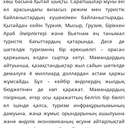
көш басына Қытай шықты. Сарапшылар мұны екі
ел арасындағы виза­сыз режим мен туристік
байланыстардың күшеюімен байланыс­тырады.
Қытайдан кейін Түркия, Мысыр, Грузия, Біріккен
Араб Әмірліктері және Вьетнам ең танымал
туристік бағыттардың қатарында. Десе де
шетелдік туризмнің бір ерекшелігі – орасан
қаржының елден сыртқа кетуі. Мамандардың
айтуынша, қазақстан­дықтар жыл сайын шетелде
демалуға 4 мил­лиард доллардан астам қаржы
жұмсайды. Бұл – кейбір өңір­лердің жылдық
бюджетінен де көп қаражат. Мамандардың
пікірінше, егер осы қаражат­тың белгілі бір бөлігі
ел ішінде қалса, туризм инфрақұрылымының
дамуына, жаңа жұмыс орындарының ашылуына
және өңірлік экономиканың өсуіне айтарлықтай