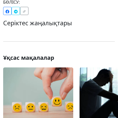
БӨЛІСУ:
Серіктес жаңалықтары
Ұқсас мақалалар