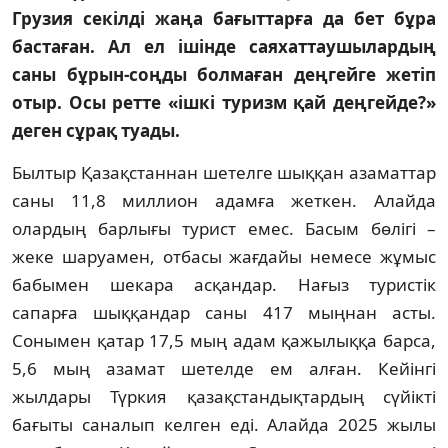
Грузия секілді жаңа бағыттарға да бет бұра
бастаған. Ал ел ішінде саяхат­таушылардың
саны бұрын-соңды болмаған деңгейге жетіп
отыр. Осы ретте «ішкі туризм қай дең­гейде?»
деген сұрақ туады.
Былтыр Қазақстаннан шетелге шық­қан азаматтар
саны 11,8 миллион адамға жеткен. Алайда
олардың барлығы турист емес. Басым бөлігі –
жеке шаруамен, отбасы жағдайы немесе жұмыс
бабымен шекара асқандар. Нағыз туристік
сапарға шыққандар саны 417 мыңнан асты.
Сонымен қатар 17,5 мың адам қажылыққа барса,
5,6 мың азамат шетелде ем алған. Кейінгі
жылдары Түркия қазақ­стандықтардың сүйікті
бағыты саналып келген еді. Алайда 2025 жылы