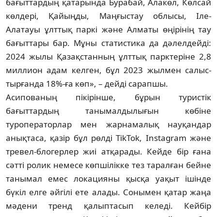
бағыттардың қатарында Бурабай, Алакөл, Көлсай
көлдері, Қайыңды, Маң­ғыстау облысы, Іле-
Алатауы ұлттық паркі және Алматы өңірінің тау
бағыттары бар. Мұны статистика да дәлелдейді:
2024 жылы Қазақстанның ұлттық парктеріне 2,8
мил­лион адам келген, бұл 2023 жылмен салыс­
тырғанда 18%-ға көп», – дейді сарапшы.
Асипованың пікірінше, бұрын туристік
бағыттардың танымалдылығын көбіне
туроператорлар мен жарнамалық науқандар
анықтаса, қазір бұл рөлді TikTok, Instagram және
тревел-блогерлер жиі атқарады. Кейде бір ғана
сәтті ролик немесе көпшілікке тез таралған бейне
танымал емес локацияны қысқа уақыт ішінде
бүкіл елге әйгілі ете алады. Сонымен қатар жаңа
мәдени тренд қалыптасып келеді. Кейбір