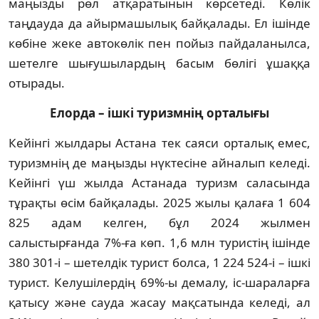
маңызды рөл атқаратынын көрсетеді. Көлік
таңдауда да айырмашылық байқалады. Ел ішінде
көбіне жеке автокөлік пен пойыз пайдаланылса,
шетелге шығушылардың басым бөлігі ұшаққа
отырады.
Елорда – ішкі туризмнің орталығы
Кейінгі жылдары Астана тек саяси орта­лық емес,
туризмнің де маңызды нүкте­сіне айналып келеді.
Кейінгі үш жылда Астанада туризм саласында
тұрақты өсім байқалады. 2025 жылы қалаға 1 604
825 адам кел­ген, бұл 2024 жылмен
салыстырғанда 7%-ға көп. 1,6 млн туристің ішінде
380 301-і – шетелдік турист болса, 1 224 524-і – ішкі
турист. Келу­шілердің 69%-ы демалу, іс-шараларға
қатысу және сауда жасау мақсатында келеді, ал