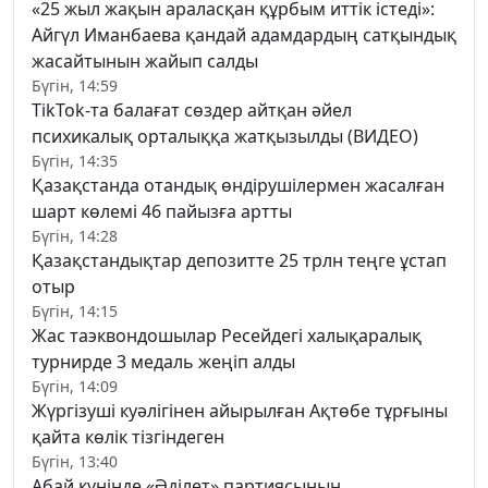
«25 жыл жақын араласқан құрбым иттік істеді»:
Айгүл Иманбаева қандай адамдардың сатқындық
жасайтынын жайып салды
Бүгін, 14:59
TikTok-та балағат сөздер айтқан әйел
психикалық орталыққа жатқызылды (ВИДЕО)
Бүгін, 14:35
Қазақстанда отандық өндірушілермен жасалған
шарт көлемі 46 пайызға артты
Бүгін, 14:28
Қазақстандықтар депозитте 25 трлн теңге ұстап
отыр
Бүгін, 14:15
Жас таэквондошылар Ресейдегі халықаралық
турнирде 3 медаль жеңіп алды
Бүгін, 14:09
Жүргізуші куәлігінен айырылған Ақтөбе тұрғыны
қайта көлік тізгіндеген
Бүгін, 13:40
Абай күнінде «Әділет» партиясының