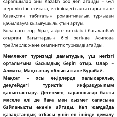
сарапшылар оны Kazakh boo деп атайды – бұл
жергілікті эстет­икаға, ел ішіндегі саяхаттарға және
Қазақстан табиғатын романтикалық тұр­ғыдан
қабылдауға қызығушылықтың артуы.
Болашағы зор, бірақ әзірге жеткілікті бағаланбай
отырған бағыттардың бірі ретінде Асипова
трейлерлік және кемпингтік туризмді атайды.
Мемлекет туризмді дамытудың үш негізгі
орталығына басымдық беріп отыр. Олар –
Алматы, Маңғыстау облысы және Бурабай.
Мақсат – осы өңірлерде халықаралық
деңгейдегі туристік инфрақұрылым
қалыптастыру. Дегенмен, сарапшылар басты
мәселе әлі де баға мен қызмет сапасына
байланысты екенін айтады. Көп жағдайда
қазақстандық отбасы үшін ел ішінде демалу