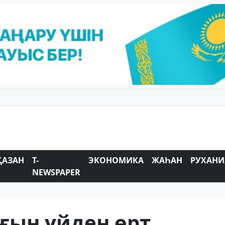
ҚАЗАН
T-
ЭКОНОМИКА
ЖАҺАН
РУХАНИ
NEWSPAPER
ғын үйден өрт