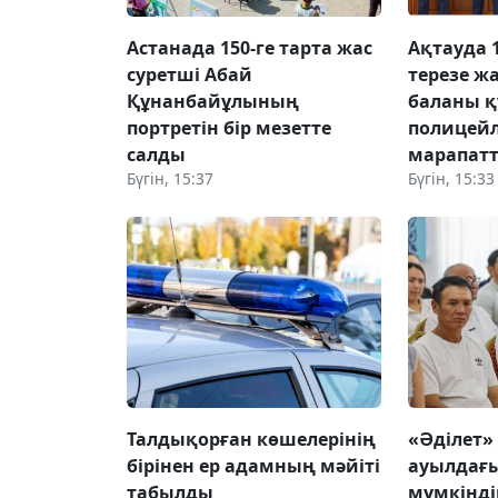
Астанада 150-ге тарта жас
Ақтауда 
суретші Абай
терезе ж
Құнанбайұлының
баланы қ
портретін бір мезетте
полицей
салды
марапат
Бүгін, 15:37
Бүгін, 15:33
Талдықорған көшелерінің
«Әділет»
бірінен ер адамның мәйіті
ауылдағы
табылды
мүмкінді