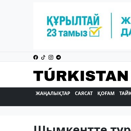
ЖАҢАЛЫҚТАР
САЯСАТ
ҚОҒАМ
ТАЙ
Шымкентте тұр