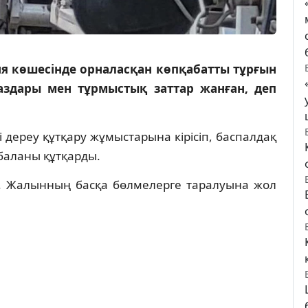
 көшесінде орналасқан көпқабатты тұрғын
һаздары мен тұрмыстық заттар жанған, деп
дереу құтқару жұмыстарына кірісіп, баспалдақ
баланы құтқарды.
і. Жалынның басқа бөлмелерге таралуына жол