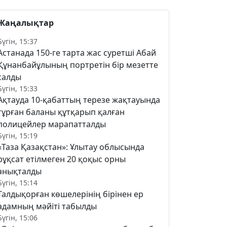
Жаңалықтар
Бүгін, 15:37
Астанада 150-ге тарта жас суретші Абай
Құнанбайұлының портретін бір мезетте
салды
Бүгін, 15:33
Ақтауда 10-қабаттың терезе жақтауында
тұрған баланы құтқарып қалған
полицейлер марапатталды
Бүгін, 15:19
«Таза Қазақстан»: Ұлытау облысында
рұқсат етілмеген 20 қоқыс орны
анықталды
Бүгін, 15:14
Талдықорған көшелерінің бірінен ер
адамның мәйіті табылды
Бүгін, 15:06