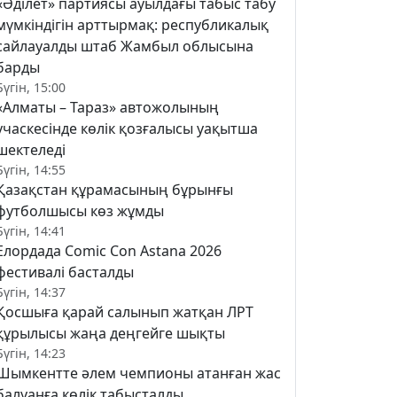
«Әділет» партиясы ауылдағы табыс табу
мүмкіндігін арттырмақ: республикалық
сайлауалды штаб Жамбыл облысына
барды
Бүгін, 15:00
«Алматы – Тараз» автожолының
учаскесінде көлік қозғалысы уақытша
шектеледі
Бүгін, 14:55
Қазақстан құрамасының бұрынғы
футболшысы көз жұмды
Бүгін, 14:41
Елордада Comic Con Astana 2026
фестивалі басталды
Бүгін, 14:37
Қосшыға қарай салынып жатқан ЛРТ
құрылысы жаңа деңгейге шықты
Бүгін, 14:23
Шымкентте әлем чемпионы атанған жас
балуанға көлік табысталды