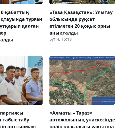
10-қабаттың
«Таза Қазақстан»: Ұлытау
ақтауында тұрған
облысында рұқсат
ұтқарып қалған
етілмеген 20 қоқыс орны
лер
анықталды
Бүгін, 15:19
талды
 партиясы
«Алматы – Тараз»
 табыс табу
автожолының учаскесінде
гін арттырмақ:
көлік қозғалысы уақытша