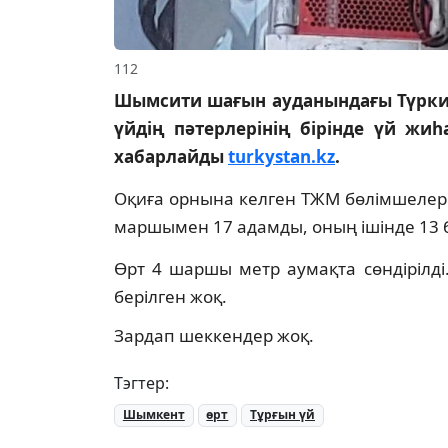
112
Шымсити шағын ауданындағы Түркия
үйдің пәтерлерінің бірінде үй жи
хабарлайды
turkystan.kz
.
Оқиға орнына келген ТЖМ бөлімшелері 
маршымен 17 адамды, оның ішінде 13 
Өрт 4 шаршы метр аумақта сөндірілд
берілген жоқ.
Зардап шеккендер жоқ.
Тэгтер:
Шымкент
өрт
Тұрғын үй