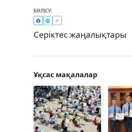
БӨЛІСУ:
Серіктес жаңалықтары
Ұқсас мақалалар