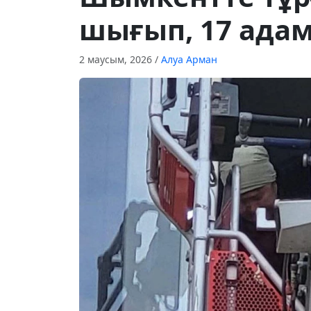
шығып, 17 ада
2 маусым, 2026
/
Алуа Арман