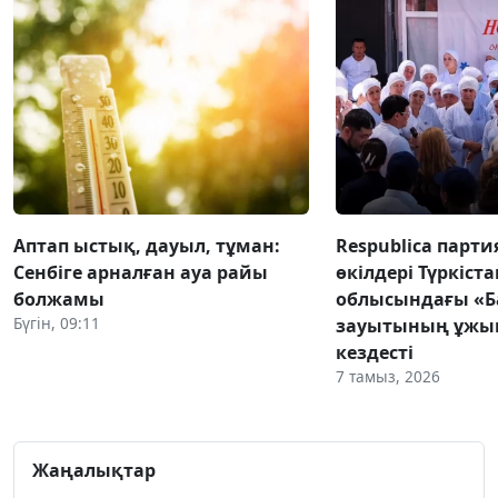
Аптап ыстық, дауыл, тұман:
Respublica парт
Сенбіге арналған ауа райы
өкілдері Түркіста
болжамы
облысындағы «Б
Бүгін, 09:11
зауытының ұж
кездесті
7 тамыз, 2026
Жаңалықтар