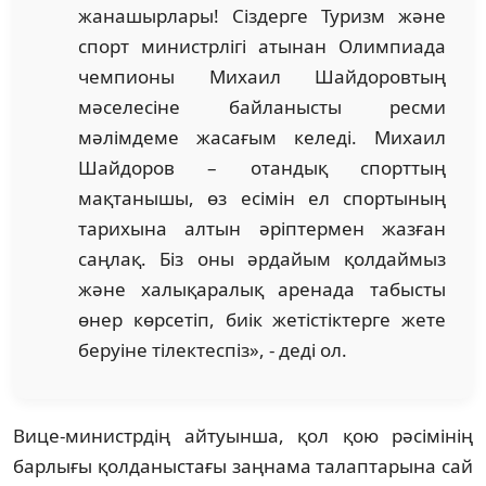
жанашырлары! Сіздерге Туризм және
спорт министрлігі атынан Олимпиада
чемпионы Михаил Шайдоровтың
мәселесіне байланысты ресми
мәлімдеме жасағым келеді. Михаил
Шайдоров – отандық спорттың
мақтанышы, өз есімін ел спортының
тарихына алтын әріптермен жазған
саңлақ. Біз оны әрдайым қолдаймыз
және халықаралық аренада табысты
өнер көрсетіп, биік жетістіктерге жете
беруіне тілектеспіз», - деді ол.
Вице-министрдің айтуынша, қол қою рәсімінің
барлығы қолданыстағы заңнама талаптарына сай