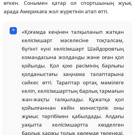
өткен. Сонымен қатар ол спортшының жуық
арада Америкаға жол жүретінін атап өтті.
«Қоғамда кеңінен талқыланып жатқан
келісімшарт мәселесіне тоқталсам,
бүгінгі күні келісімшарт Шайдоровтың
командасына жолданды және оған қол
қойылды. Қол қою рәсімінің барлығы
қолданыстағы заңнама талаптарына
сәйкес өтті. Тараптар ортақ мәмілеге
келіп, келісімшарттың барлық тармағын
жан-жақты талқылады. Құжатқа қол
қойылғаннан кейін министрлік оны
жұмыс тәртібімен қабылдады. Алдағы
уақытта келісімшартта көзделген
барлық қаржы толық көлемде төленеді.