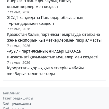
өнеркәсіп және денсаулық сақтау
қызметкерлерімен кездесті
7 тамыз, 2026
ЖСДП кандидаты Павлодар облысының
тұрғындарымен кездесті
7 тамыз, 2026
Қазақстан Халық партиясы Теміртауда кітапхана
және кәсіпорын қызметкерлерімен пікір алмасты
7 тамыз, 2026
«Ауыл» партиясының өкілдері ШҚО-да
инклюзивті қауымдастық мүшелерімен кездесті
7 тамыз, 2026
Курорттағы қорық қызметкерін жабайы
жолбарыс талап тастады
Байланыс
Газет редакциясы
Сайт редакциясы
Сайт туралы