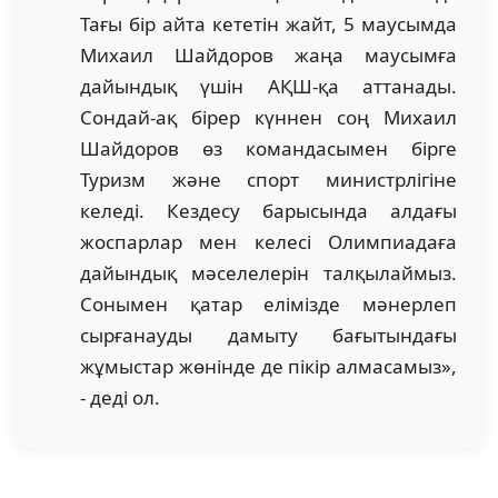
Тағы бір айта кететін жайт, 5 маусымда
Михаил Шайдоров жаңа маусымға
дайындық үшін АҚШ-қа аттанады.
Сондай-ақ бірер күннен соң Михаил
Шайдоров өз командасымен бірге
Туризм және спорт министрлігіне
келеді. Кездесу барысында алдағы
жоспарлар мен келесі Олимпиадаға
дайындық мәселелерін талқылаймыз.
Сонымен қатар елімізде мәнерлеп
сырғанауды дамыту бағытындағы
жұмыстар жөнінде де пікір алмасамыз»,
- деді ол.