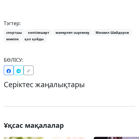
Тэгтер:
спортшы
келісімшарт
мәнерлеп сырғанау
Михаил Шайдоров
мәміле
қол қойды
БӨЛІСУ:
Серіктес жаңалықтары
Ұқсас мақалалар