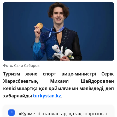
Фото: Сали Сабиров
Туризм және спорт вице-министрі Серік
Жарасбаевтың Михаил Шайдоровпен
келісімшартқа қол қойылғанын мәлімдеді, деп
хабарлайды
turkystan.kz
.
«Құрметті отандастар, қазақ спортының