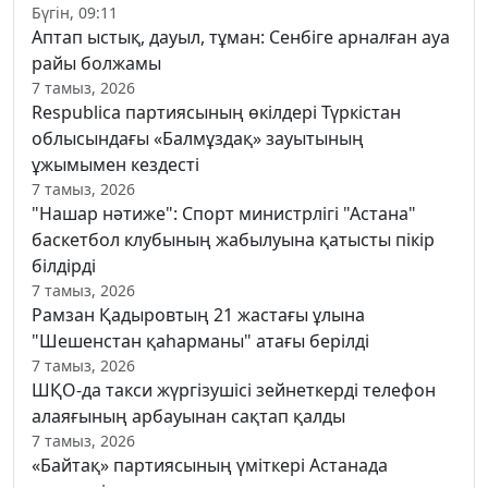
Бүгін, 09:11
Аптап ыстық, дауыл, тұман: Сенбіге арналған ауа
райы болжамы
7 тамыз, 2026
Respublica партиясының өкілдері Түркістан
облысындағы «Балмұздақ» зауытының
ұжымымен кездесті
7 тамыз, 2026
"Нашар нәтиже": Спорт министрлігі "Астана"
баскетбол клубының жабылуына қатысты пікір
білдірді
7 тамыз, 2026
Рамзан Қадыровтың 21 жастағы ұлына
"Шешенстан қаһарманы" атағы берілді
7 тамыз, 2026
ШҚО-да такси жүргізушісі зейнеткерді телефон
алаяғының арбауынан сақтап қалды
7 тамыз, 2026
«Байтақ» партиясының үміткері Астанада