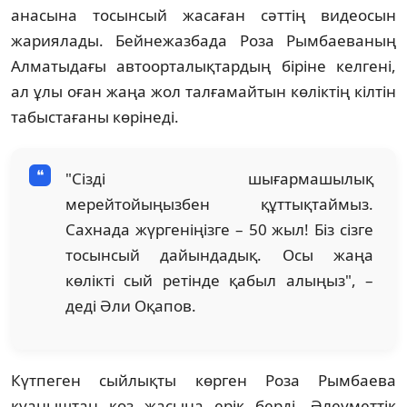
анасына тосынсый жасаған сәттің видеосын
жариялады. Бейнежазбада Роза Рымбаеваның
Алматыдағы автоорталықтардың біріне келгені,
ал ұлы оған жаңа жол талғамайтын көліктің кілтін
табыстағаны көрінеді.
"Сізді шығармашылық
мерейтойыңызбен құттықтаймыз.
Сахнада жүргеніңізге – 50 жыл! Біз сізге
тосынсый дайындадық. Осы жаңа
көлікті сый ретінде қабыл алыңыз", –
деді Әли Оқапов.
Күтпеген сыйлықты көрген Роза Рымбаева
қуаныштан көз жасына ерік берді. Әлеуметтік