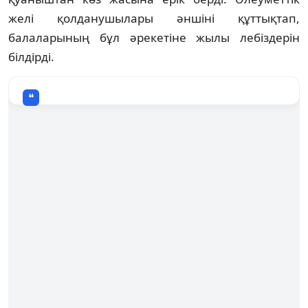
желі қолданушылары әншіні құттықтап,
балаларының бұл әрекетіне жылы лебіздерін
білдірді.