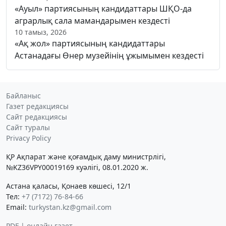
«Ауыл» партиясының кандидаттары ШҚО-да
аграрлық сала мамандарымен кездесті
10 тамыз, 2026
«Ақ жол» партиясының кандидаттары
Астанадағы Өнер музейінің ұжымымен кездесті
Байланыс
Газет редакциясы
Сайт редакциясы
Сайт туралы
Privacy Policy
ҚР Ақпарат және қоғамдық даму министрлігі,
№KZ36VPY00019169 куәлігі, 08.01.2020 ж.
Астана қаласы, Қонаев көшесі, 12/1
Тел:
+7 (7172) 76-84-66
Email:
turkystan.kz@gmail.com
PDF | онлайн газет