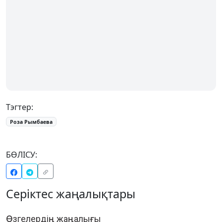
Тэгтер:
Роза Рымбаева
БӨЛІСУ:
Серіктес жаңалықтары