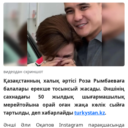
видеодан скриншот
Қазақстанның халық әртісі Роза Рымбаеваға
балалары ерекше тосынсый жасады. Әншінің
сахнадағы 50 жылдық шығармашылық
мерейтойына орай оған жаңа көлік сыйға
тартылды, деп хабарлайды
turkystan.kz
.
Әнші Әли Оқапов Instagram парақшасында