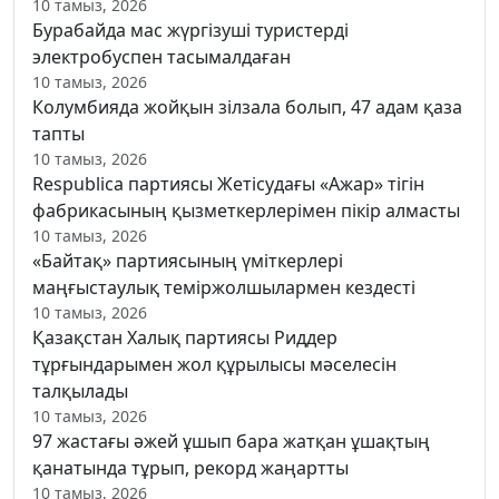
10 тамыз, 2026
Бурабайда мас жүргізуші туристерді
электробуспен тасымалдаған
10 тамыз, 2026
Колумбияда жойқын зілзала болып, 47 адам қаза
тапты
10 тамыз, 2026
Respublica партиясы Жетісудағы «Ажар» тігін
фабрикасының қызметкерлерімен пікір алмасты
10 тамыз, 2026
«Байтақ» партиясының үміткерлері
маңғыстаулық теміржолшылармен кездесті
10 тамыз, 2026
Қазақстан Халық партиясы Риддер
тұрғындарымен жол құрылысы мәселесін
талқылады
10 тамыз, 2026
97 жастағы әжей ұшып бара жатқан ұшақтың
қанатында тұрып, рекорд жаңартты
10 тамыз, 2026