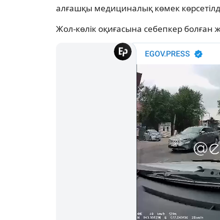
алғашқы медициналық көмек көрсетілд
Жол-көлік оқиғасына себепкер болған ж