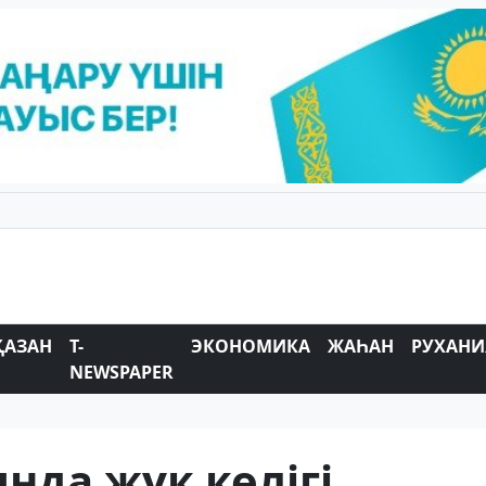
ҚАЗАН
T-
ЭКОНОМИКА
ЖАҺАН
РУХАНИ
NEWSPAPER
да жүк көлігі