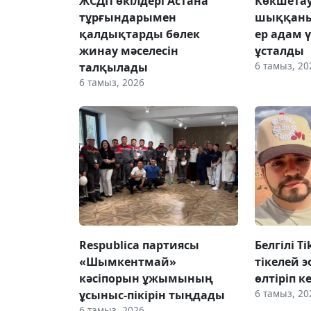
ЖСДП өкілдері Астана
Көкшетау
тұрғындарымен
шыққаны
қалдықтарды бөлек
ер адам 
жинау мәселесін
ұсталды
6 тамыз, 20
талқылады
6 тамыз, 2026
Respublica партиясы
Белгілі T
«Шымкентмай»
тікелей э
кәсіпорын ұжымының
өлтіріп к
6 тамыз, 20
ұсыныс-пікірін тыңдады
6 тамыз, 2026