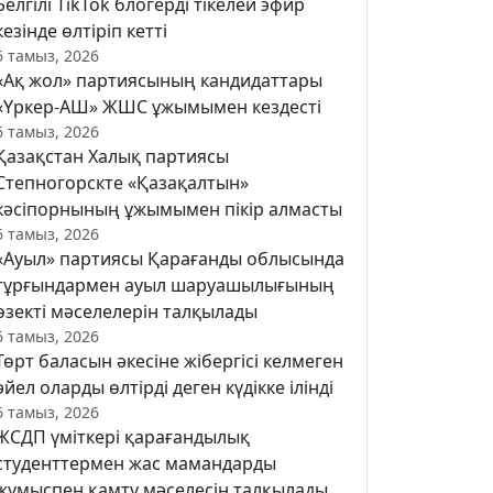
Белгілі TikTok блогерді тікелей эфир
кезінде өлтіріп кетті
6 тамыз, 2026
«Ақ жол» партиясының кандидаттары
«Үркер-АШ» ЖШС ұжымымен кездесті
6 тамыз, 2026
Қазақстан Халық партиясы
Степногорскте «Қазақалтын»
кәсіпорнының ұжымымен пікір алмасты
6 тамыз, 2026
«Ауыл» партиясы Қарағанды облысында
тұрғындармен ауыл шаруашылығының
өзекті мәселелерін талқылады
6 тамыз, 2026
Төрт баласын әкесіне жібергісі келмеген
әйел оларды өлтірді деген күдікке ілінді
6 тамыз, 2026
ЖСДП үміткері қарағандылық
студенттермен жас мамандарды
жұмыспен қамту мәселесін талқылады