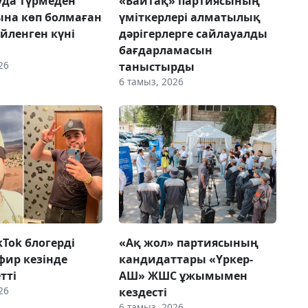
да түрмеден
«Байтақ» партиясының
на көп болмаған
үміткерлері алматылық
үйленген күні
дәрігерлерге сайлауалды
бағдарламасын
26
таныстырды
6 тамыз, 2026
ikTok блогерді
«Ақ жол» партиясының
фир кезінде
кандидаттары «Үркер-
етті
АШ» ЖШС ұжымымен
26
кездесті
6 тамыз, 2026