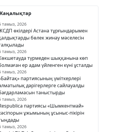
Жаңалықтар
6 тамыз, 2026
ЖСДП өкілдері Астана тұрғындарымен
қалдықтарды бөлек жинау мәселесін
талқылады
6 тамыз, 2026
Көкшетауда түрмеден шыққанына көп
болмаған ер адам үйленген күні ұсталды
6 тамыз, 2026
«Байтақ» партиясының үміткерлері
алматылық дәрігерлерге сайлауалды
бағдарламасын таныстырды
6 тамыз, 2026
Respublica партиясы «Шымкентмай»
кәсіпорын ұжымының ұсыныс-пікірін
тыңдады
6 тамыз, 2026