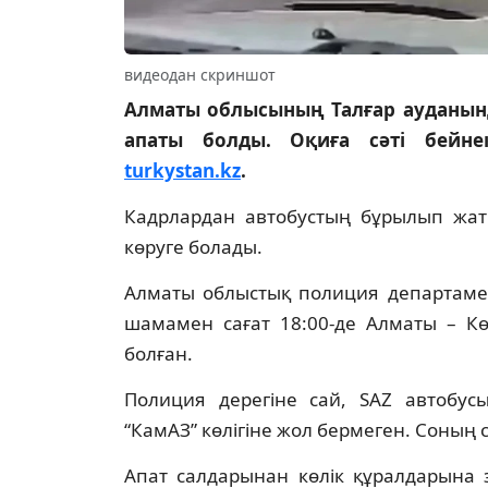
видеодан скриншот
Алматы облысының Талғар ауданынд
апаты болды. Оқиға сәті бейне
turkystan.kz
.
Кадрлардан автобустың бұрылып жатқ
көруге болады.
Алматы облыстық полиция департамен
шамамен сағат 18:00-де Алматы – К
болған.
Полиция дерегіне сай, SAZ автобусы
“КамАЗ” көлігіне жол бермеген. Соның 
Апат салдарынан көлік құралдарына 