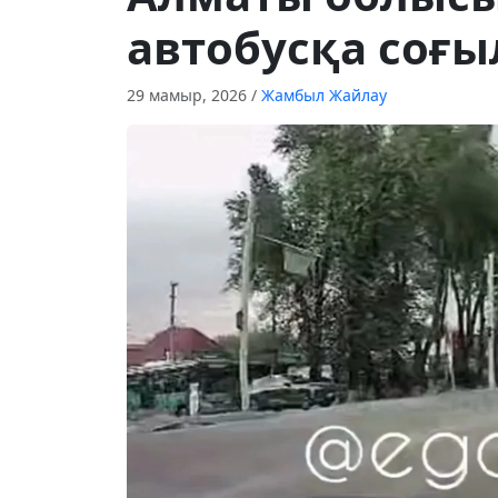
автобусқа соғы
29 мамыр, 2026
/
Жамбыл Жайлау