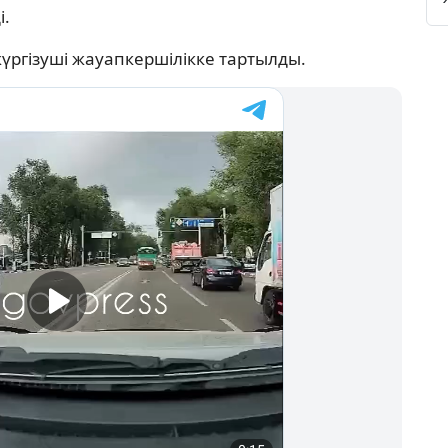
і.
үргізуші жауапкершілікке тартылды.