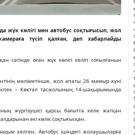
а жүк көлігі мен автобус соқтығысып, жол
камераға түсіп қалған, деп хабарлайды
ан сәтінде оған жүк көлігі келіп соғылғанын
тінің мәліметінше, жол апаты 26 мамыр күні
өкпек – Көктал тасжолының 14-шақырымында
ның жүргізушісі қарсы бағытта келе жатқан
салдарынан екі көлік соқтығысқан.
зақым келген. Автобус ішіндегі жолаушыларға