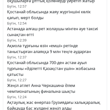
оқушыларға ұлттық қолөнерді үйретіп жатыр
Бүгін, 12:57
Қостанай облысында жаяу жүргіншіні көлік
қағып, мерт болды
Бүгін, 12:54
Астанада алғаш рет жолаушы мінген әуе таксиі
сынақтан өтті
Бүгін, 12:39
Ақмола тұрғыны өзін «емші» ретінде
таныстырған алаяққа 9 млн теңге аударған
Бүгін, 12:37
Қостанай облысында 700-ден астам ауыл
тұрғыны «Әділетті Қазақстан үшін» жобасына
қатысты
Бүгін, 12:27
Жеңіл атлет Анна Черкашина Әлем
чемпионатының финалына шықты
Бүгін, 12:24
Ақтаулық жас өнерпаз Грузиядағы халықаралық
байқауда бас жүлдені жеңіп алды