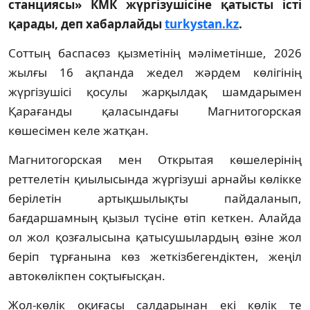
станциясы» КМК жүргізушісіне қатысты істі
қарады, деп хабарлайды
turkystan.kz
.
Соттың баспасөз қызметінің мәліметінше, 2026
жылғы 16 ақпанда жедел жәрдем көлігінің
жүргізушісі қосулы жарқылдақ шамдарымен
Қарағанды қаласындағы Магнитогорская
көшесімен келе жатқан.
Магнитогорская мен Открытая көшелерінің
реттелетін қиылысында жүргізуші арнайы көлікке
берілетін артықшылықты пайдаланып,
бағдаршамның қызыл түсіне өтіп кеткен. Алайда
ол жол қозғалысына қатысушылардың өзіне жол
беріп тұрғанына көз жеткізбегендіктен, жеңіл
автокөлікпен соқтығысқан.
Жол-көлік оқиғасы салдарынан екі көлік те