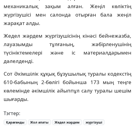
механикалық зақым алған. Жеңіл көліктің
жүргізушісі мен салонда отырған бала жеңіл
жарақат алды.
Жедел жәрдем жүргізушісінің кінәсі бейнежазба,
лауазымды тұлғаның, жәбірленушінің
түсініктемелері және іс материалдарымен
дәлелденді.
Сот Әкімшілік құқық бұзушылық туралы кодекстің
610-бабының 2-бөлігі бойынша 173 мың теңге
көлемінде әкімшілік айыппұл салу туралы шешім
шығарды.
Тэгтер:
Қарағанды
Жол апаты
Жедел жәрдем
жүргізуші