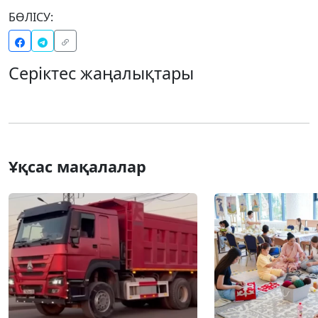
БӨЛІСУ:
Серіктес жаңалықтары
Ұқсас мақалалар