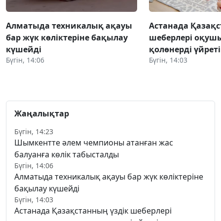
Алматыда техникалық ақауы
Астанада Қазақс
бар жүк көліктеріне бақылау
шеберлері оқуш
күшейді
қолөнерді үйрет
Бүгін, 14:06
Бүгін, 14:03
Жаңалықтар
Бүгін, 14:23
Шымкентте әлем чемпионы атанған жас
балуанға көлік табысталды
Бүгін, 14:06
Алматыда техникалық ақауы бар жүк көліктеріне
бақылау күшейді
Бүгін, 14:03
Астанада Қазақстанның үздік шеберлері