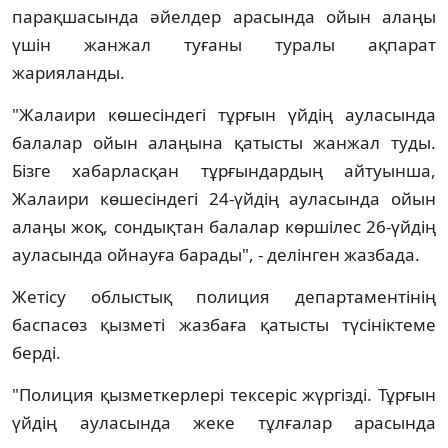
парақшасында әйелдер арасында ойын алаңы
үшін жанжал туғаны туралы ақпарат
жарияланды.
"Жалаири көшесіндегі тұрғын үйдің ауласында
балалар ойын алаңына қатысты жанжал туды.
Бізге хабарласқан тұрғындардың айтуынша,
Жалаири көшесіндегі 24-үйдің ауласында ойын
алаңы жоқ, сондықтан балалар көршілес 26-үйдің
ауласында ойнауға барады", - делінген жазбада.
Жетісу облыстық полиция департаментінің
баспасөз қызметі жазбаға қатысты түсініктеме
берді.
"Полиция қызметкерлері тексеріс жүргізді. Тұрғын
үйдің ауласында жеке тұлғалар арасында