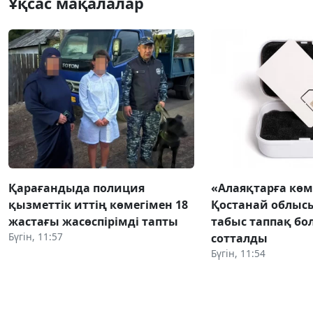
Ұқсас мақалалар
Қарағандыда полиция
«Алаяқтарға көм
қызметтік иттің көмегімен 18
Қостанай облыс
жастағы жасөспірімді тапты
табыс таппақ бол
Бүгін, 11:57
сотталды
Бүгін, 11:54