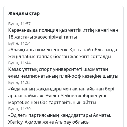
Жаңалықтар
Бүгін, 11:57
Қарағандыда полиция қызметтік иттің көмегімен
18 жастағы жасөспірімді тапты
Бүгін, 11:54
«Алаяқтарға көмектескен»: Қостанай облысында
жеңіл табыс таппақ болған жас жігіт сотталды
Бүгін, 11:44
Қазақ ұлттық спорт университеті шахматтан
әлем чемпионатының плей-офф кезеңіне шықты
Бүгін, 11:35
«Ұлдананың жақындарымен ақпан айынан бері
араласпаймыз»: Әділет Зейнел жәбірленуші
мәртебесінен бас тартпайтынын айтты
Бүгін, 11:30
«Әділет» партиясының кандидаттары Алматы,
Жетісу, Ақмола және Атырау облысы