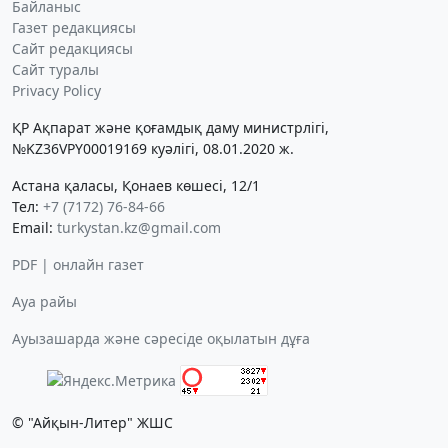
Байланыс
Газет редакциясы
Сайт редакциясы
Сайт туралы
Privacy Policy
ҚР Ақпарат және қоғамдық даму министрлігі,
№KZ36VPY00019169 куәлігі, 08.01.2020 ж.
Астана қаласы, Қонаев көшесі, 12/1
Тел:
+7 (7172) 76-84-66
Email:
turkystan.kz@gmail.com
PDF | онлайн газет
Ауа райы
Ауызашарда және сәресіде оқылатын дұға
© "Айқын-Литер" ЖШС