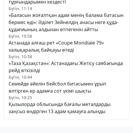
тұрғындарымен кездесті
Бүгін, 11:14
«Баласын жоғалтқан адам менің балама батасын
бермес еді»: Әділет Зейнелдің анасы неге құда-
құдағиының алдынан өтпегенін айтты
Бүгін, 10:58
Астанада алғаш рет «Coupe Mondiale 79»
халықаралық байқауы өтеді
Бүгін, 10:58
«Таза Қазақстан»: Астанадағы Жетісу саябағында
рейд өткізілді
Бүгін, 10:44
Семейде әйелін бейсбол битасымен ұрып
өлтірген ер адамға сот үкімі шықты
Бүгін, 10:25
Қызылорда облысында бағалы металдарды
заңсыз өндірген 13 адам қамауға алынды