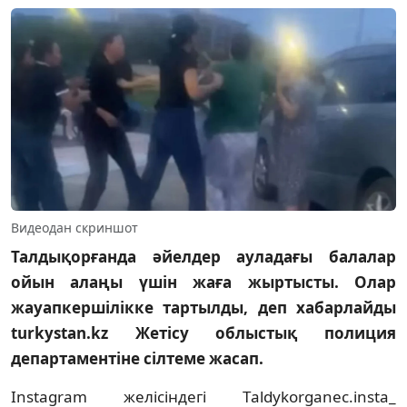
Видеодан скриншот
Талдықорғанда әйелдер ауладағы балалар
ойын алаңы үшін жаға жыртысты. Олар
жауапкершілікке тартылды, деп хабарлайды
turkystan.kz Жетісу облыстық полиция
департаментіне сілтеме жасап.
Instagram желісіндегі Тaldykorganec.insta_