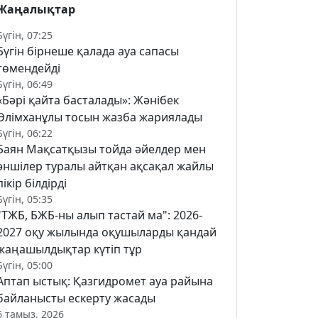
Жаңалықтар
Бүгін, 07:25
Бүгін бірнеше қалада ауа сапасы
төмендейді
Бүгін, 06:49
«Бәрі қайта басталады»: Жәнібек
Әлімханұлы тосын жазба жариялады
Бүгін, 06:22
Баян Мақсатқызы тойда әйелдер мен
әншілер туралы айтқан ақсақал жайлы
пікір білдірді
Бүгін, 05:35
"ТЖБ, БЖБ-ны алып тастай ма": 2026-
2027 оқу жылында оқушыларды қандай
жаңашылдықтар күтіп тұр
Бүгін, 05:00
Аптап ыстық: Қазгидромет ауа райына
байланысты ескерту жасады
6 тамыз, 2026