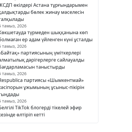
ЖСДП өкілдері Астана тұрғындарымен
қалдықтарды бөлек жинау мәселесін
талқылады
6 тамыз, 2026
Көкшетауда түрмеден шыққанына көп
болмаған ер адам үйленген күні ұсталды
6 тамыз, 2026
«Байтақ» партиясының үміткерлері
алматылық дәрігерлерге сайлауалды
бағдарламасын таныстырды
6 тамыз, 2026
Respublica партиясы «Шымкентмай»
кәсіпорын ұжымының ұсыныс-пікірін
тыңдады
6 тамыз, 2026
Белгілі TikTok блогерді тікелей эфир
кезінде өлтіріп кетті