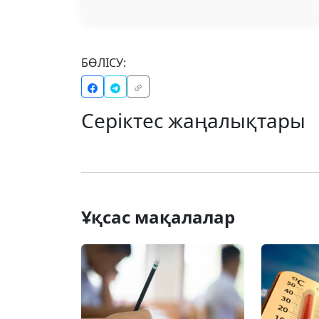
БӨЛІСУ:
Серіктес жаңалықтары
Ұқсас мақалалар