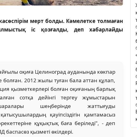
асөспірім мерт болды. Кәмелетке толмаған
лмыстық іс қозғалды, деп хабарлайды
айғылы оқиға Целиноград ауданында көкпар
 болған. 2012 жылы туған бала аттан құлап,
лиция қызметкерлері болған оқиғаның барлық
алған сотқа дейінгі тергеу жұмыстарын
шаралары шеңберінде жаттығуды
атысушылардың қауіпсіздігін қамтамасыз
рекеттеріне құқықтық баға беріледі", - деп
 баспасөз қызметі өкілдері.