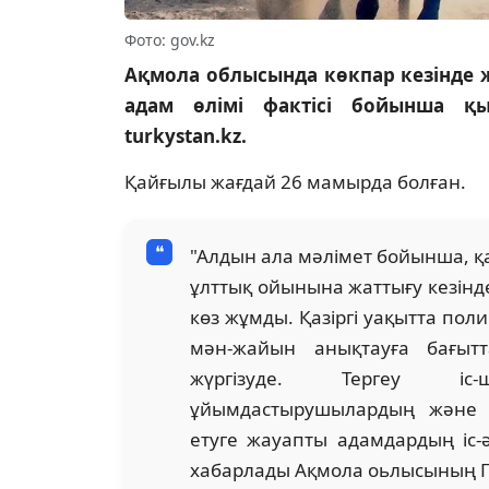
Фото: gov.kz
Ақмола облысында көкпар кезінде ж
адам өлімі фактісі бойынша қы
turkystan.kz.
Қайғылы жағдай 26 мамырда болған.
"Алдын ала мәлімет бойынша, қ
ұлттық ойынына жаттығу кезінде
көз жұмды. Қазіргі уақытта по
мән-жайын анықтауға бағытт
жүргізуде. Тергеу іс-
ұйымдастырушылардың және қ
етуге жауапты адамдардың іс-ә
хабарлады Ақмола оьлысының ПД