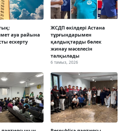
тық:
ЖСДП өкілдері Астана
мет ауа райына
тұрғындарымен
ты ескерту
қалдықтарды бөлек
жинау мәселесін
талқылады
6 тамыз, 2026
» партиясының
Respublica партиясы