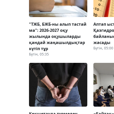
"ТЖБ, БЖБ-ны алып тастай
Аптап ыс
ма": 2026-2027 оқу
Қазгидро
жылында оқушыларды
байланыс
қандай жаңашылдықтар
жасады
Бүгін, 05:00
күтіп тұр
Бүгін, 05:35
Көкшетауда түрмеден
«Байтақ