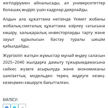
жетілдірумен айналысады, ал университеттер
болашақ өндіріс үшін кадрлар даярлайды.
Алдын ала құжаттама негізінде Үкімет жобаны
жобалық-сметалық құжаттама әзірлеу сатысына
көшіру, халықаралық инвесторларды тарту және
зауыт құрылысын бастау туралы шешім
қабылдайды.
Жүргізіліп жатқан жұмыстар мұнай өңдеу саласын
2025–2040 жылдарға дамыту тұжырымдамасына
сәйкес жүзеге асырылуда және экономиканы
шикізаттық модельден терең өңдеуге кезең-
кезеңімен көшіруге бағытталған.
БӨЛІСУ: