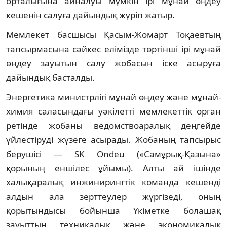
орталығына айналуы мүмкін ірі мұнай өңдеу
кешенін салуға дайындық жүріп жатыр.
Мемлекет басшысы Қасым-Жомарт Тоқаевтың
тапсырмасына сәйкес елімізде төртінші ірі мұнай
өңдеу зауытын салу жобасын іске асыруға
дайындық басталды.
Энергетика министрлігі мұнай өңдеу және мұнай-
химия саласындағы уәкілетті мемлекеттік орган
ретінде жобаны ведомствоаралық деңгейде
үйлестіруді жүзеге асырады. Жобаның тапсырыс
берушісі — SK Ondeu («Самұрық-Қазына»
қорының еншілес ұйымы). Алты ай ішінде
халықаралық инжинирингтік команда кешенді
алдын ала зерттеулер жүргізеді, оның
қорытындысы бойынша Үкіметке болашақ
зауыттың техникалық және экономикалық