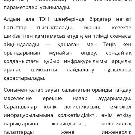
параметрлері ұсынылады.
Алдын ала ТЭН шеңберінде бірқатар негізгі
бағыттар пысықталады. Бірінші кезекте
шикізатпен қамтамасыз етудің ең тиімді схемасы
айқындалады — Қашаған мен Теңіз кен
орындарының мұнайын өңдеу, сондай-ақ
қолданыстағы құбыр инфрақұрылымы арқылы
аралас шикізатты пайдалану нұсқалары
қарастырылады.
Сонымен қатар зауыт салынатын орынды таңдау
мәселесіне ерекше назар аударылады.
Сарапшылар көлік логистикасын, теміржол
инфрақұрылымына қолжетімділікті, өнім өткізу
нарықтарына жақындығын, экологиялық
талаптарды және инженерлік