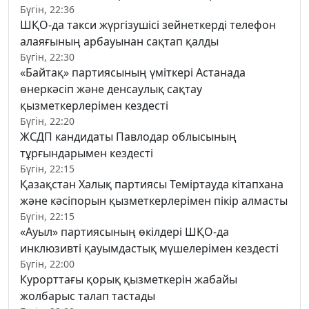
Бүгін, 22:36
ШҚО-да такси жүргізушісі зейнеткерді телефон
алаяғының арбауынан сақтап қалды
Бүгін, 22:30
«Байтақ» партиясының үміткері Астанада
өнеркәсіп және денсаулық сақтау
қызметкерлерімен кездесті
Бүгін, 22:20
ЖСДП кандидаты Павлодар облысының
тұрғындарымен кездесті
Бүгін, 22:15
Қазақстан Халық партиясы Теміртауда кітапхана
және кәсіпорын қызметкерлерімен пікір алмасты
Бүгін, 22:15
«Ауыл» партиясының өкілдері ШҚО-да
инклюзивті қауымдастық мүшелерімен кездесті
Бүгін, 22:00
Курорттағы қорық қызметкерін жабайы
жолбарыс талап тастады