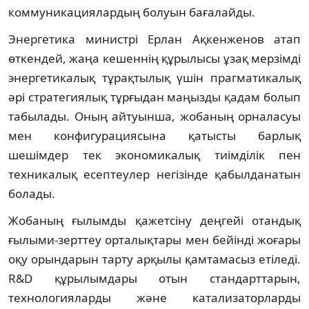
коммуникациялардың болуын бағалайды.
Энергетика министрі Ерлан Ақкенженов атап
өткендей, жаңа кешеннің құрылысы ұзақ мерзімді
энергетикалық тұрақтылық үшін прагматикалық
әрі стратегиялық тұрғыдан маңызды қадам болып
табылады. Оның айтуынша, жобаның орналасуы
мен конфигурациясына қатысты барлық
шешімдер тек экономикалық тиімділік пен
техникалық есептеулер негізінде қабылданатын
болады.
Жобаның ғылымды қажетсіну деңгейі отандық
ғылыми-зерттеу орталықтары мен бейінді жоғары
оқу орындарын тарту арқылы қамтамасыз етіледі.
R&D құрылымдары отын стандарттарын,
технологияларды және катализаторларды