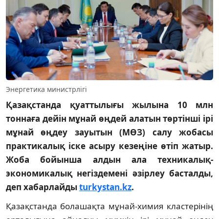
Энергетика министрлігі
Қазақстанда қуаттылығы жылына 10 млн
тоннаға дейін мұнай өңдей алатын төртінші ірі
мұнай өңдеу зауытын (МӨЗ) салу жобасы
практикалық іске асыру кезеңіне өтіп жатыр.
Жоба бойынша алдын ала техникалық-
экономикалық негіздемені әзірлеу басталды,
деп хабарлайды
turkystan.kz
.
Қазақстанда болашақта мұнай-химия кластерінің