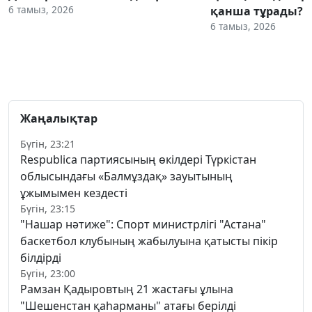
6 тамыз, 2026
қанша тұрады?
6 тамыз, 2026
Жаңалықтар
Бүгін, 23:21
Respublica партиясының өкілдері Түркістан
облысындағы «Балмұздақ» зауытының
ұжымымен кездесті
Бүгін, 23:15
"Нашар нәтиже": Спорт министрлігі "Астана"
баскетбол клубының жабылуына қатысты пікір
білдірді
Бүгін, 23:00
Рамзан Қадыровтың 21 жастағы ұлына
"Шешенстан қаһарманы" атағы берілді