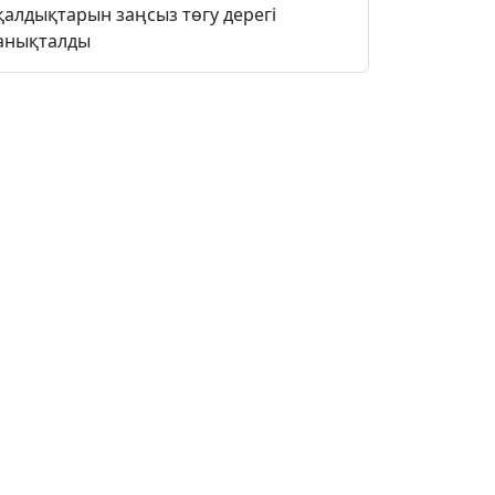
қалдықтарын заңсыз төгу дерегі
анықталды