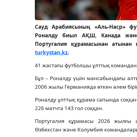
Сауд Арабиясының «Аль-Наср» ф
Роналду биыл АҚШ, Канада және
Португалия құрамасынан атынан 
turkystan.kz
.
41 жастағы футболшы ұлттық командан
Бұл – Роналду үшін мансабындағы ал
2006 жылы Германияда өткен әлем бірін
Роналду ұлттық құрама сапында соққан
226 матчта 143 гол соққан.
Португалия құрамасы 2026 жылғы 
Өзбекстан және Колумбия командалары