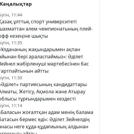
Жаңалықтар
Бүгін, 11:44
Қазақ ұлттық спорт университеті
шахматтан әлем чемпионатының плей-
офф кезеңіне шықты
Бүгін, 11:35
«Ұлдананың жақындарымен ақпан
айынан бері араласпаймыз»: Әділет
Зейнел жәбірленуші мәртебесінен бас
тартпайтынын айтты
Бүгін, 11:30
«Әділет» партиясының кандидаттары
Алматы, Жетісу, Ақмола және Атырау
облысы тұрғындарымен кездесті
Бүгін, 11:14
«Баласын жоғалтқан адам менің балама
батасын бермес еді»: Әділет Зейнелдің
анасы неге құда-құдағиының алдынан
өтпегенін айтты