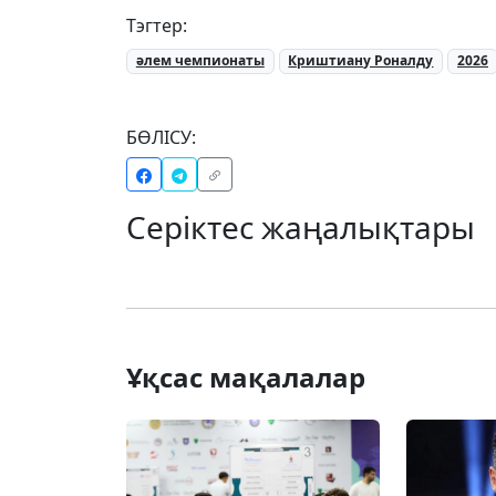
Тэгтер:
әлем чемпионаты
Криштиану Роналду
2026
БӨЛІСУ:
Серіктес жаңалықтары
Ұқсас мақалалар