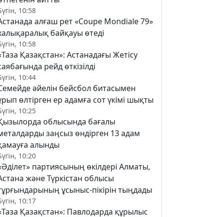
Бүгін, 10:58
Астанада алғаш рет «Coupe Mondiale 79»
халықаралық байқауы өтеді
Бүгін, 10:58
«Таза Қазақстан»: Астанадағы Жетісу
саябағында рейд өткізілді
Бүгін, 10:44
Семейде әйелін бейсбол битасымен
ұрып өлтірген ер адамға сот үкімі шықты
Бүгін, 10:25
Қызылорда облысында бағалы
металдарды заңсыз өндірген 13 адам
қамауға алынды
Бүгін, 10:20
«Әділет» партиясының өкілдері Алматы,
Астана және Түркістан облысы
тұрғындарының ұсыныс-пікірін тыңдады
Бүгін, 10:17
«Таза Қазақстан»: Павлодарда құрылыс