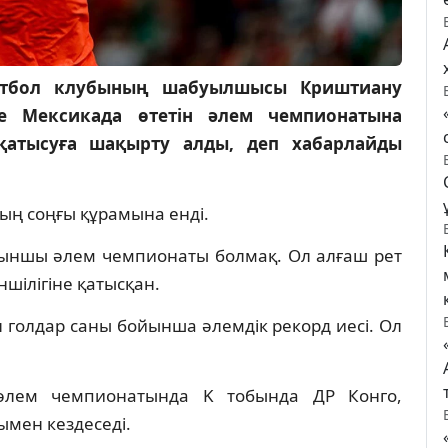
утбол клубының шабуылшысы Криштиану
 Мексикада өтетін әлем чемпионатына
қатысуға шақырту алды, деп хабарлайды
ың соңғы құрамына енді.
тыншы әлем чемпионаты болмақ. Ол алғаш рет
шілігіне қатысқан.
 голдар саны бойынша әлемдік рекорд иесі. Ол
әлем чемпионатында K тобында ДР Конго,
мен кездеседі.