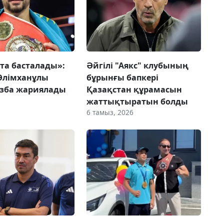
йта басталады»:
Әйгілі "Аякс" клубының
Әлімханұлы
бұрынғы бапкері
азба жариялады
Қазақстан құрамасын
жаттықтыратын болды
6 тамыз, 2026