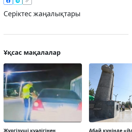
Серіктес жаңалықтары
Ұқсас мақалалар
Жүргізуші куәлігінен
Абай күнінде «Ә