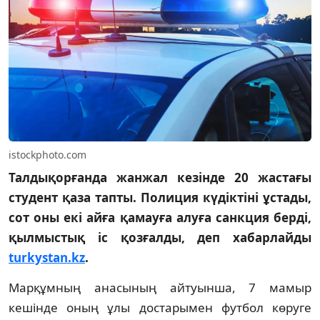
istockphoto.com
Талдықорғанда жанжал кезінде 20 жастағы
студент қаза тапты. Полиция күдіктіні ұстады,
сот оны екі айға қамауға алуға санкция берді,
қылмыстық іс қозғалды, деп хабарлайды
turkystan.kz
.
Марқұмның анасының айтуынша, 7 мамыр
кешінде оның ұлы достарымен футбол көруге