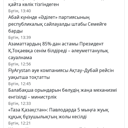
қайта көлік тізгіндеген
Бүгін, 13:40
Абай күнінде «Әділет» партиясының
республикалық сайлауалды штабы Семейге
барды
Бүгін, 13:39
Азаматтардың 85%-дан астамы Президент
Қ.Тоқаевқа сенім білдіреді – әлеуметтанулық
сауалнама
Бүгін, 12:56
FlyArystan әуе компаниясы Ақтау–Дубай рейсін
уақытша тоқтатты
Бүгін, 12:45
Балабақша орындарын бөлудің жаңа механизмі
енгізілді – министрлік
Бүгін, 12:33
«Таза Қазақстан»: Павлодарда 5 мыңға жуық
құқық бұзушылықтың жолы кесілді
Бүгін, 12:21