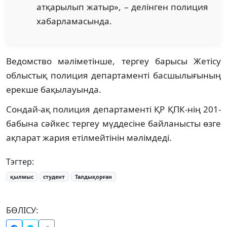
атқарылып жатыр», – делінген полиция
хабарламасында.
Ведомство мәліметінше, тергеу барысы Жетісу
облыстық полиция департаменті басшылығының
ерекше бақылауында.
Сондай-ақ полиция департаменті ҚР ҚПК-нің 201-
бабына сәйкес тергеу мүддесіне байланысты өзге
ақпарат жария етілмейтінін мәлімдеді.
Тэгтер:
қылмыс
студент
Талдықорған
БӨЛІСУ: