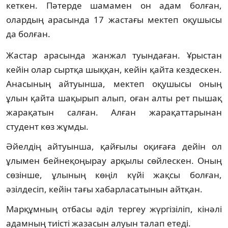
кеткен. Пәтерде шамамен он адам болған,
олардың арасында 17 жастағы мектеп оқушысы
да болған.
Жастар арасында жанжал туындаған. Ұрыстан
кейін олар сыртқа шыққан, кейін қайта кездескен.
Анасының айтуынша, мектеп оқушысы оның
ұлын қайта шақырып алып, оған алты рет пышақ
жарақатын салған. Алған жарақаттарынан
студент көз жұмды.
Әйелдің айтуынша, қайғылы оқиғаға дейін ол
ұлымен бейнеқоңырау арқылы сөйлескен. Оның
сөзінше, ұлының көңіл күйі жақсы болған,
әзілдесіп, кейін тағы хабарласатынын айтқан.
Марқұмның отбасы әділ тергеу жүргізіліп, кінәлі
адамның тиісті жазасын алуын талап етеді.