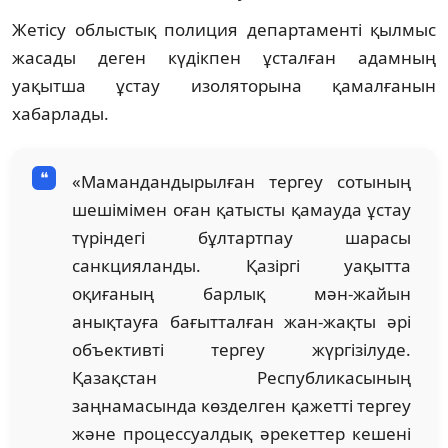
Жетісу облыстық полиция департаменті қылмыс
жасады деген күдікпен ұсталған адамның
уақытша ұстау изоляторына қамалғанын
хабарлады.
«Мамандандырылған тергеу сотының
шешімімен оған қатысты қамауда ұстау
түріндегі бұлтартпау шарасы
санкцияланды. Қазіргі уақытта
оқиғаның барлық мән-жайын
анықтауға бағытталған жан-жақты әрі
объективті тергеу жүргізілуде.
Қазақстан Республикасының
заңнамасында көзделген қажетті тергеу
және процессуалдық әрекеттер кешені