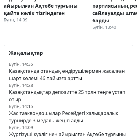
айырылған Ақтөбе тұрғыны
партиясының ре
қайта көлік тізгіндеген
сайлауалды шта
Бүгін, 14:09
барды
Бүгін, 13:40
Жаңалықтар
Бүгін, 14:35
Қазақстанда отандық өндірушілермен жасалған
шарт көлемі 46 пайызға артты
Бүгін, 14:28
Қазақстандықтар депозитте 25 трлн теңге ұстап
отыр
Бүгін, 14:15
Жас таэквондошылар Ресейдегі халықаралық
турнирде 3 медаль жеңіп алды
Бүгін, 14:09
Жүргізуші куәлігінен айырылған Ақтөбе тұрғыны