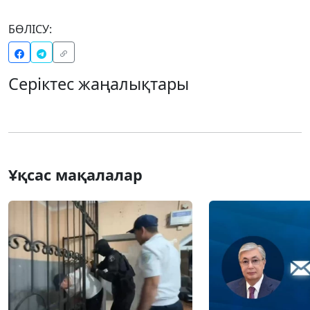
БӨЛІСУ:
Серіктес жаңалықтары
Ұқсас мақалалар