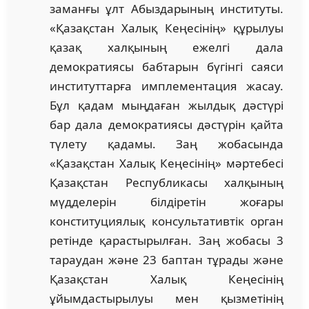
заманғы ұлт Абыздарының институты.
«Қазақстан Халық Кеңесінің» құрылуы
қазақ халқының ежелгі дала
демократиясы бабтарын бүгінгі саяси
институттарға имплементация жасау.
Бұл қадам мыңдаған жылдық дәстүрі
бар дала демократиясы дәстүрін қайта
түлету қадамы. Заң жобасында
«Қазақстан Халық Кеңесінің» мәртебесі
Қазақстан Республикасы халқының
мүдделерін білдіретін жоғары
конституциялық консультативтік орган
ретінде қарастырылған. Заң жобасы 3
тараудан және 23 баптан тұрады және
Қазақстан Халық Кеңесінің
ұйымдастырылуы мен қызметінің