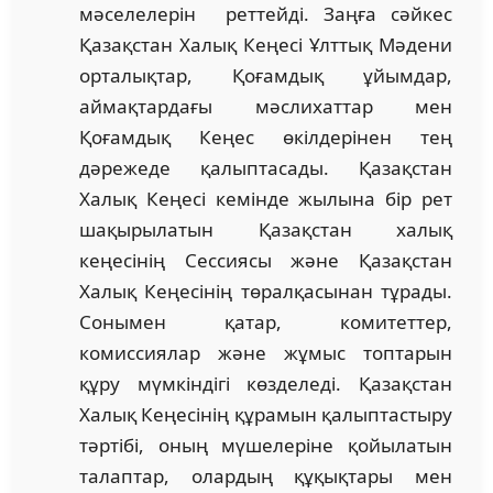
мәселелерін реттейді. Заңға сәйкес
Қазақстан Халық Кеңесі Ұлттық Мәдени
орталықтар, Қоғамдық ұйымдар,
аймақтардағы мәслихаттар мен
Қоғамдық Кеңес өкілдерінен тең
дәрежеде қалыптасады. Қазақстан
Халық Кеңесі кемінде жылына бір рет
шақырылатын Қазақстан халық
кеңесінің Сессиясы және Қазақстан
Халық Кеңесінің төралқасынан тұрады.
Сонымен қатар, комитеттер,
комиссиялар және жұмыс топтарын
құру мүмкіндігі көзделеді. Қазақстан
Халық Кеңесінің құрамын қалыптастыру
тәртібі, оның мүшелеріне қойылатын
талаптар, олардың құқықтары мен