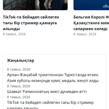
TikTok-та бейәдеп сөйлеген
Бельгия Королі 
тағы бір стример қамауға
Қазақстанға ме
алынды
сапармен келеді
8 тамыз, 2026
8 тамыз, 2026
Жаңалықтар
8 тамыз, 2026
Арлан Жаңабай триатлоннан Түркістанда өткен
Азия кубогы кезеңінде күміс медаль жеңіп алды
8 тамыз, 2026
Шавкат Рахмоновтың әкесі дүниеден өтті
8 тамыз, 2026
TikTok-та бейәдеп сөйлеген тағы бір стример
қамауға алынды