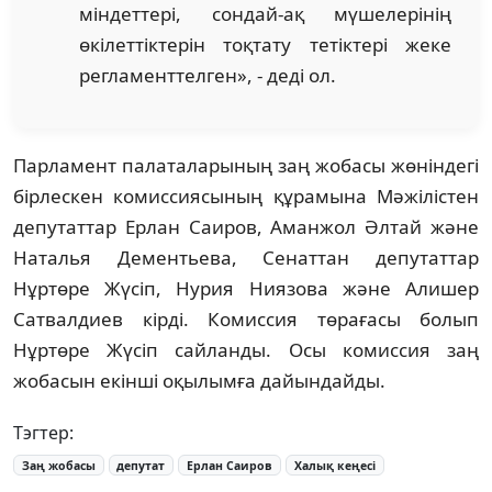
міндеттері, сондай-ақ мүшелерінің
өкілеттіктерін тоқтату тетіктері жеке
регламенттелген», - деді ол.
Парламент палаталарының заң жобасы жөніндегі
бірлескен комиссиясының құрамына Мәжілістен
депутаттар Ерлан Саиров, Аманжол Әлтай және
Наталья Дементьева, Сенаттан депутаттар
Нұртөре Жүсіп, Нурия Ниязова және Алишер
Сатвалдиев кірді. Комиссия төрағасы болып
Нұртөре Жүсіп сайланды. Осы комиссия заң
жобасын екінші оқылымға дайындайды.
Тэгтер:
Заң жобасы
депутат
Ерлан Саиров
Халық кеңесі