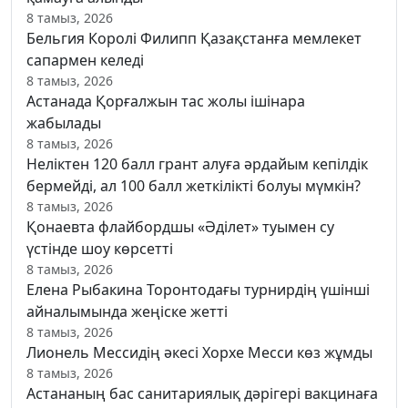
8 тамыз, 2026
Бельгия Королі Филипп Қазақстанға мемлекет
сапармен келеді
8 тамыз, 2026
Астанада Қорғалжын тас жолы ішінара
жабылады
8 тамыз, 2026
Неліктен 120 балл грант алуға әрдайым кепілдік
бермейді, ал 100 балл жеткілікті болуы мүмкін?
8 тамыз, 2026
Қонаевта флайбордшы «Әділет» туымен су
үстінде шоу көрсетті
8 тамыз, 2026
Елена Рыбакина Торонтодағы турнирдің үшінші
айналымында жеңіске жетті
8 тамыз, 2026
Лионель Мессидің әкесі Хорхе Месси көз жұмды
8 тамыз, 2026
Астананың бас санитариялық дәрігері вакцинаға