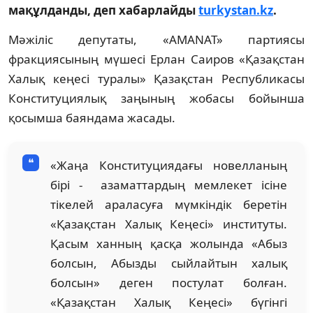
мақұлданды, деп хабарлайды
turkystan.kz
.
Мәжіліс депутаты, «AMANAT» партиясы
фракциясының мүшесі Ерлан Саиров «Қазақстан
Халық кеңесі туралы» Қазақстан Республикасы
Конституциялық заңының жобасы бойынша
қосымша баяндама жасады.
«Жаңа Конституциядағы новелланың
бірі - азаматтардың мемлекет ісіне
тікелей араласуға мүмкіндік беретін
«Қазақстан Халық Кеңесі» институты.
Қасым ханның қасқа жолында «Абыз
болсын, Абызды сыйлайтын халық
болсын» деген постулат болған.
«Қазақстан Халық Кеңесі» бүгінгі