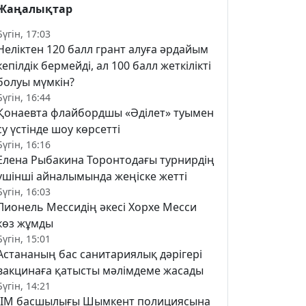
Жаңалықтар
Бүгін, 17:03
Неліктен 120 балл грант алуға әрдайым
кепілдік бермейді, ал 100 балл жеткілікті
болуы мүмкін?
Бүгін, 16:44
Қонаевта флайбордшы «Әділет» туымен
су үстінде шоу көрсетті
Бүгін, 16:16
Елена Рыбакина Торонтодағы турнирдің
үшінші айналымында жеңіске жетті
Бүгін, 16:03
Лионель Мессидің әкесі Хорхе Месси
көз жұмды
Бүгін, 15:01
Астананың бас санитариялық дәрігері
вакцинаға қатысты мәлімдеме жасады
Бүгін, 14:21
ІІМ басшылығы Шымкент полициясына