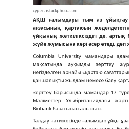
сурет: istockphoto.com
АҚШ ғалымдары тым аз ұйықтау 
ағзасының қартаюын жеделдететін
ұйқының жеткіліксіздігі де, арты
жүйе жұмысына кері әсер етеді, деп
Columbia University мамандары ада
мақсатында ауқымды зерттеу жүрг
негізделген арнайы «қартаю сағаттары
қаншалықты жылдам немесе баяу қарта
Зерттеу барысында мамандар 17 түрл
Мәліметтер Ұлыбританиядағы жар
Biobank базасынан алынған.
Талдау нәтижесінде ғалымдар ұйқы ұза
байланыс бар екенін анықтады. Ең ба