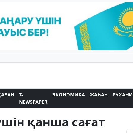
ҚАЗАН
T-
ЭКОНОМИКА
ЖАҺАН
РУХАНИ
NEWSPAPER
үшін қанша сағат