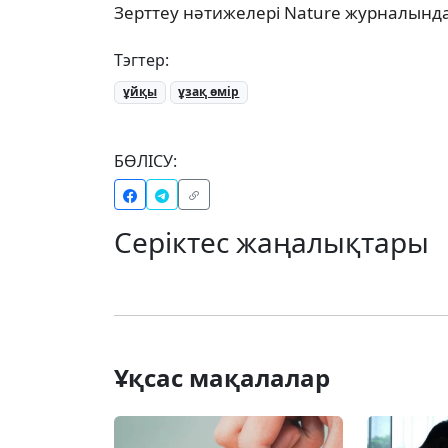
Зерттеу нәтижелері Nature журналынд
Тэгтер:
ұйқы
ұзақ өмір
БӨЛІСУ:
Серіктес жаңалықтары
Ұқсас мақалалар