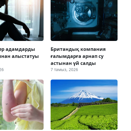
 ер адамдарды
Британдық компания
ынан алыстатуы
ғалымдарға арнап су
астынан үй салды
26
7 тамыз, 2026