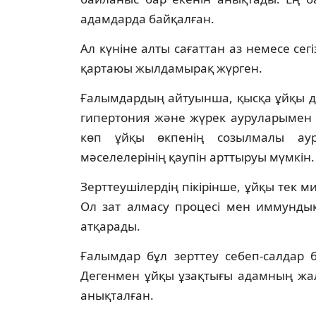
адамдарда байқалған.
Ал күніне алты сағаттан аз немесе се
қартаюы жылдамырақ жүрген.
Ғалымдардың айтуынша, қысқа ұйқы деп
гипертония және жүрек ауруларымен 
көп ұйқы өкпенің созылмалы аур
мәселелерінің қаупін арттыруы мүмкін.
Зерттеушілердің пікірінше, ұйқы тек м
Ол зат алмасу процесі мен иммунды
атқарады.
Ғалымдар бұл зерттеу себеп-салдар 
Дегенмен ұйқы ұзақтығы адамның жал
анықталған.