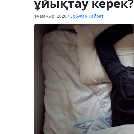
ұйықтау керек?
14 мамыр, 2026
/
Ербұлан Қайрат