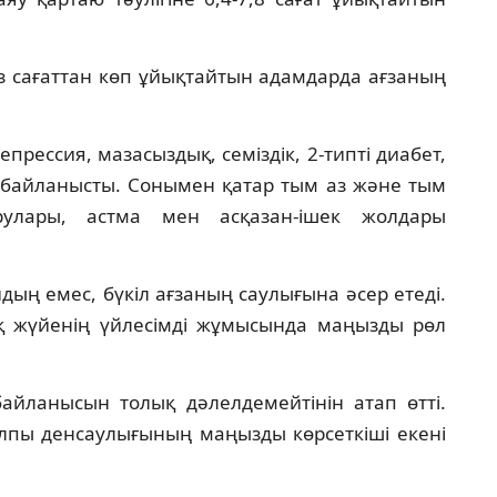
гіз сағаттан көп ұйықтайтын адамдарда ағзаның
рессия, мазасыздық, семіздік, 2-типті диабет,
байланысты. Сонымен қатар тым аз және тым
улары, астма мен асқазан-ішек жолдары
идың емес, бүкіл ағзаның саулығына әсер етеді.
қ жүйенің үйлесімді жұмысында маңызды рөл
байланысын толық дәлелдемейтінін атап өтті.
пы денсаулығының маңызды көрсеткіші екені