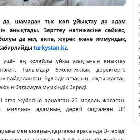
да, шамадан тыс көп ұйықтау да адам
ін анықтады. Зерттеу нәтижесіне сәйкес,
қ болуы да ми, өкпе, жүрек және иммундық
 хабарлайды
turkystan.kz
.
м үшін ең қолайлы ұйқы ұзақтығын анықтау
ізген. Ғалымдар биологиялық деректерге
н» пайдаланған. Бұл әдіс ағзаның нақты жастан
юын бағалауға мүмкіндік береді.
і ағза жүйесіне арналған 23 модель жасаған.
ты миллион адамның дерегі сақталған UK
қтығы мен ағзаның қартаюы арасында U-тәрізді
яу қартаю тәулігіне 6,4-7,8 сағат ұйықтайтын