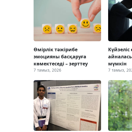
Өмірлік тәжірибе
Күйзеліс
эмоцияны басқаруға
айналас
көмектеседі – зерттеу
мүмкін
7 тамыз, 2026
7 тамыз, 20