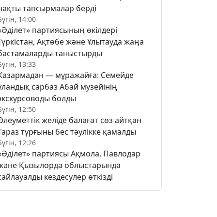
нақты тапсырмалар берді
Бүгін, 14:00
«Әділет» партиясының өкілдері
Түркістан, Ақтөбе және Ұлытауда жаңа
бастамаларды таныстырды
Бүгін, 13:33
Казармадан — мұражайға: Семейде
ұландық сарбаз Абай музейінің
экскурсоводы болды
Бүгін, 12:50
Әлеуметтік желіде балағат сөз айтқан
Тараз тұрғыны бес тәулікке қамалды
Бүгін, 12:26
«Әділет» партиясы Ақмола, Павлодар
және Қызылорда облыстарында
сайлауалды кездесулер өткізді