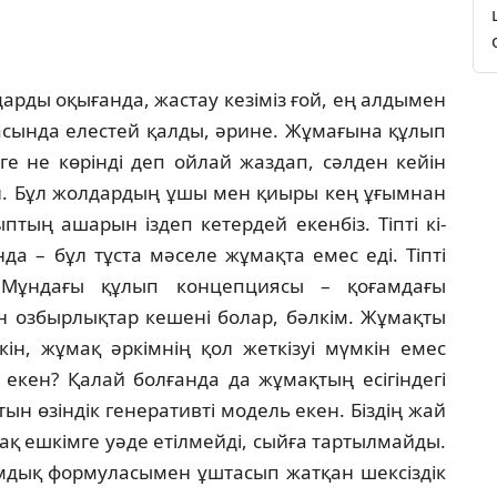
ар­ды оқығанда, жастау кезіміз ғой, ең алды­мен
на­сында елестей қалды, әрине. Жұмағына құ­лып
ге не көрінді деп ойлай жаздап, сәлден кейін
н. Бұл жолдардың ұшы мен қиыры кең ұғым­нан
ып­тың ашарын іздеп кетердей екенбіз. Тіпті кі­
нда – бұл тұста мәселе жұмақта емес еді. Тіпті
 Мұндағы құлып концепциясы – қоғамдағы
н озбырлықтар кешені болар, бәлкім. Жұмақты
кін, жұмақ әркімнің қол жеткізуі мүмкін емес
е екен? Қалай болғанда да жұ­мақтың есігіндегі
ын өзіндік генеративті мо­дель екен. Біздің жай
мақ ешкімге уәде етіл­мей­ді, сыйға тартылмайды.
дық формула­сы­мен ұштасып жатқан шексіздік