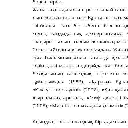
болса керек.
Жанат ақынды алғаш рет осылай та­нып, 
лып, жақын таныстық. Бұл таныстығыма
ші болды. Тағы бір се­бепші болған 
менің кандидаттық дис­сертацияма ж
шақырып алып, ғылым жо­лының мәнін, 
Сосын айтқаны «фи­ло­ло­гия­дағы Жанат
қыз. Ғы­лымның жолы саған да қиын бо
сөзінің өзі менен әл­деқайда жас бол
бекқызының ғалымдық портретін же
ғұмырымды» (1999), «Қаракөз бұ­ла
«Көктүріктер әуені» (2002), «Қаз қа­н
жыр жинақ­тарының, «Миф дү­ниесі жә­
(2008), «Мифтің поэтикадағы қызметі» (
Ақындық пен ғалымдық бір адамның б