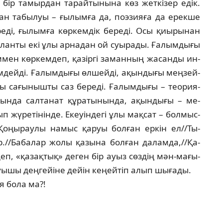
і бір та­мырдан тарайтынына көз жеткізер едік.
ан табылуы – ғылымға да, поэзияға да ерекше
реді, ғы­лымға көркемдік береді. Осы қиырынан
алан­ты екі ұлы арнадан ой суырады. Ғалымдығы
ммен көркемдеп, қазіргі заманның жасанды ин­
м­дей­ді. Ғалымдығы өлшейді, ақындығы мең­зей­
ы са­ғынышты саз береді. Ғалымдығы – тео­рия­
нда сал­танат құратынында, ақындығы – ме­
­­­ретінінде. Екеуіндегі ұлы мақсат – бол­мыс­
Қоңыраулы намыс қаруы болған еркін ел//Ты­
//Ба­балар жолы қазына болған даламда,//Қа­
еп, «қа­зақтық» деген бір ауыз сөздің мән-ма­ғы­
ышы деңгейіне дейін кеңейтіп алып шығады.
 бола ма?!