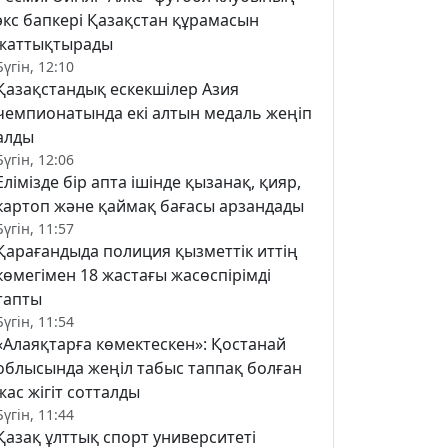
экс бапкері Қазақстан құрамасын
жаттықтырады
Бүгін, 12:10
Қазақстандық ескекшілер Азия
чемпионатында екі алтын медаль жеңіп
алды
Бүгін, 12:06
Елімізде бір апта ішінде қызанақ, қияр,
картоп және қаймақ бағасы арзандады
Бүгін, 11:57
Қарағандыда полиция қызметтік иттің
көмегімен 18 жастағы жасөспірімді
тапты
Бүгін, 11:54
«Алаяқтарға көмектескен»: Қостанай
облысында жеңіл табыс таппақ болған
жас жігіт сотталды
Бүгін, 11:44
Қазақ ұлттық спорт университеті