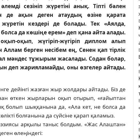
әлемді сезініп жүретіні анық. Тіпті бәлен
ін де ақын деген атаудың өзіне қарата
жүретін кездері де болады. Тек «Аялда,
е болса да көшіңе ерем» деп қана айта алады.
оқып-оқып, жүгіріп-жүгіріп диплом алып
Аллам берген несібем ең, Сенен қап тірлік
ал мәндес тұжырым жасалады. Содан болар,
қын деп жарияламайды, оны өзгелер айтады.
інге дейінгі жазған жыр жолдары айтады. Біз де
нан өткен жырларын оқып отырып, «ғайып­тан
ық болып шыққанына да, «Ала кет, не бол­са да
өлікті болғанына да сүйсіне қарап қа­ла­­мыз.
э­зиясы арқылы таныс болдым. «Жас Алаштан»
 деген өлеңіндегі: