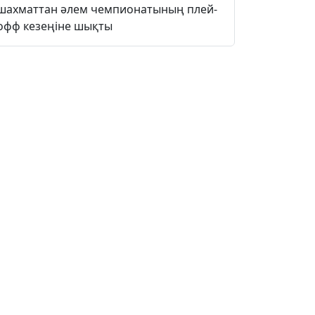
шахматтан әлем чемпионатының плей-
офф кезеңіне шықты