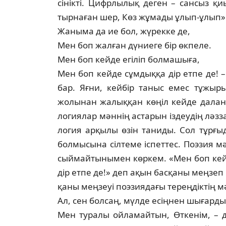
сінікті. Цифрлылық деген – сансыз қиы
тырнаған шер, Көз жұмады ұлып-ұлып» д
Жаныма да ие бол, жүрекке де,
Мен боп жалған дүниеге бір өкпеле.
Мен боп кейде егіліп болмашыға,
Мен боп кейде сұмдыққа дір етпе де! 
бар. Яғни, кейбір таныс емес тұжыр
жолынан жалыққан көңіл кейде даланы
логиялар мәннің астарын іздеудің ләзза
логия арқылы өзін таниды. Сол тұрғ
бол­мысына сілтеме іспеттес. Поэзия м
сыймайтынымен көркем. «Мен боп кей
дір етпе де!» деп ақын басқаны меңзеп 
қаны меңзеуі поэзиядағы тереңдіктің м
Ал, сен болсаң, мүлде есіңнен шығарды
Мен туралы ойламайтын, Өткенім, – д