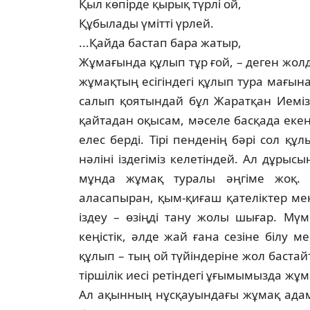
Қыл көпірде қырық түрлі ой,
Құбылады үмітті үрлей.
...Қайда бастап бара жатыр,
Жұмағында құлып тұр ғой, – деген жол­д
жұмақтың есігіндегі құлып тура ма­ғы­
салып қоятындай бұл Жаратқан Ие­міз­
қайтадан оқысам, мәселе басқада еке
елес берді. Тірі пенденің бәрі сол құл
нәліні іздегіміз келетіндей. Ал дұрысы
мұнда жұмақ туралы әңгіме жоқ.
аласапыран, қым-қиғаш қателіктер ме
іздеу – өзіңді тану жолы шығар. Мүм
кеңістік, әлде жай ғана сезіне білу м
құлып – тың ой түйін­деріне жол бастайт
тіршілік иесі ретін­де­гі ұғымымызда жұ
Ал ақынның нұс­қауындағы жұмақ адам