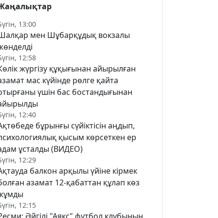
Жаңалықтар
Бүгін, 13:00
Шалқар мен Шұбарқұдық вокзалы
жөнделді
Бүгін, 12:58
Көлік жүргізу құқығынан айырылған
азамат мас күйінде рөлге қайта
отырғаны үшін бас бостандығынан
айырылды
Бүгін, 12:40
Ақтөбеде бұрынғы сүйіктісін аңдып,
психологиялық қысым көрсеткен ер
адам ұсталды (ВИДЕО)
Бүгін, 12:29
Ақтауда балкон арқылы үйіне кірмек
болған азамат 12-қабаттан құлап көз
жұмды
Бүгін, 12:15
Ресми: Әйгілі "Аякс" футбол клубының