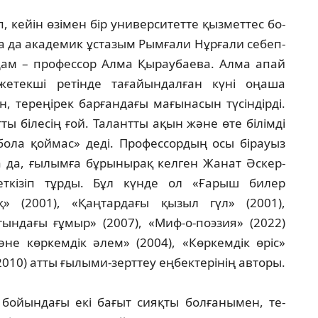
кейін өзімен бір универси­тет­те қызметтес бо­
 да академик ұстазым Рым­ғали Нұрғали се­беп­
адам – профессор Алма Қы­раубаева. Алма апай
етекші ретінде тағайын­дал­ған күні оңаша
тереңірек барғандағы ма­ғы­насын түсіндірді.
ты білесің ғой. Талантты ақын және өте білімді
ла қой­мас» деді. Про­фес­сор­дың осы бірауыз
са да, ғы­лымға бұрынырақ келген Жанат Әскер­
ткізіп тұрды. Бұл күнде ол «Ға­рыш билер
қ» (2001), «Қаңтардағы қызыл гүл» (2001),
атындағы ғұмыр» (2007), «Миф-о-поэ­зия» (2022)
не көркемдік әлем» (2004), «Көр­кемдік өріс»
2010) атты ғылыми-зерттеу ең­бектерінің авторы.
ойындағы екі бағыт сияқты болғанымен, те­