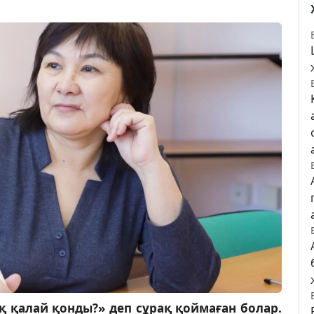
қ қалай қонды?» деп сұрақ қоймаған болар.