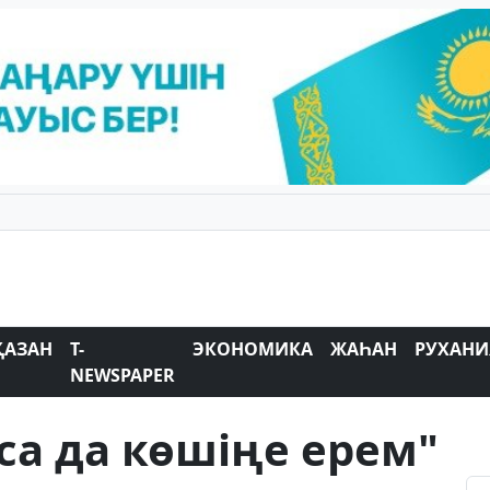
ҚАЗАН
T-
ЭКОНОМИКА
ЖАҺАН
РУХАНИ
NEWSPAPER
лса да көшіңе ерем"