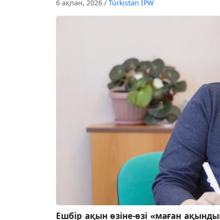
6 ақпан, 2026
/
Túrkіstan IPW
Ешбір ақын өзіне-өзі «маған ақынды