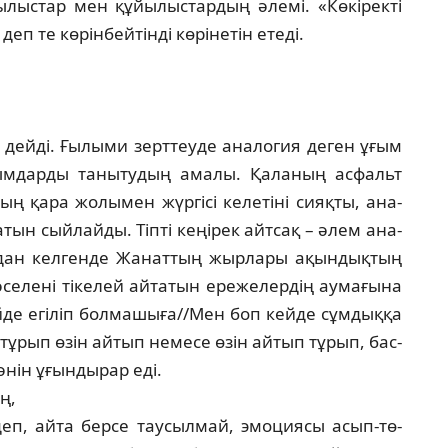
­лыс­тар мен құйылыстардың әлемі. «Көкірек­ті
еп те көрінбейтінді көрінетін етеді.
– дейді. Ғылыми зерттеуде аналогия деген ұғым
ым­дард­ы танытудың амалы. Қаланың асфальт
ң қара жолымен жүргісі келетіні сияқты, ана­
тын сый­лайды. Тіпті кеңірек айтсақ – әлем ана­
ыдан кел­генде Жанаттың жырлары ақындықтың
әсе­ле­ні тікелей айтатын ережелердің аумағына
де егіліп болмашыға//Мен боп кейде сұмдыққа
тұрып өзін айтып немесе өзін айтып тұрып, бас­
әнін ұғындырар еді.
ң,
еп, айта берсе таусылмай, эмоциясы асып-тө­