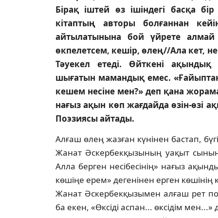
Бірақ іштей өз ішіндегі басқа бір 
кітаптың авторы болғаннан кей
айтылатынына бой үйрете алмай 
өкпелетсем, кешір, өлең//Ала кет, н
Тәуекел етеді. Өйткені ақындық 
шығатын мамандық емес. «Ғайыптан 
кешем несіне мен?» деп қана жорам
нағыз ақын көп жағдайда өзін-өзі а
Поэзиясы айтады.
Алғаш өлең жазған күнінен бастап, бүг
Жанат Әскербекқызының уақыт сы­ны­
Алла берген несібесінің» нағыз ақын­д
көшіңе ерем» дегенінен ерген көші­нің к
Жанат Әскербекқызымен алғаш рет по
ба екен, «Өксіді аспан... өксідім мен...»