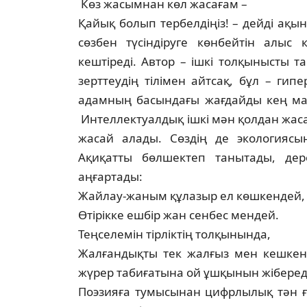
Көз жасымнан көл жасағам –
Қайық болып тербелдіңіз! – дейді ақы
сөз­бен түсіндіруге көнбейтін алыс
кештіреді. Автор – ішкі толқынысты т
зерттеудің тілі­мен айтсақ, бұл – ги
адамның ба­сындағы жағдайды кең мағы
Ин­тел­лек­туалдық ішкі мән қолдан жа
жасай алады. Сөздің де экологиясын
Ақиқатты бөл­шектеп танытады, де
аңғартады:
Жайлау-жаным құлазыр ел көшкендей,
Өтірікке ешбір жан сенбес мендей.
Теңселемін тірліктің толқынында,
Жалғандықты тек жалғыз мен кешкен­
жүрер табиғатына ой ұшқынын жіберед
Поэзияға тумысынан цифрлылық тән ғой