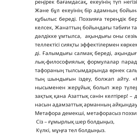
реңірек бағамдасақ, екеуінің түп негіз
Және бұл екеуінің бір адамның бойын
құбылыс береді. Поэзияға тереңдік бе
кел­сек, Жанаттың бойындағы табиғи т
дәлдікке ұмтылса, ақындығы оны сезі
тел­лектісі сияқты эффектілермен көрке
ді. Ғалымдығы салмақ береді, ақындығ
лық-философиялық формулалар парады
тафораның тылсымдарында өрнек салып жү
тың шындығын іздеу, болжап айту. «
нысыменен жерұйық болып жер түлер.
зақтық қана Азаттық сәнін келтірер! – д
насын адамзаттық арманның айқындау
Метафора демекші, метафорасыз поэзия
Сіз – ғұмырлық шер болдыңыз,
Күлкі, мұңға тел болдыңыз.