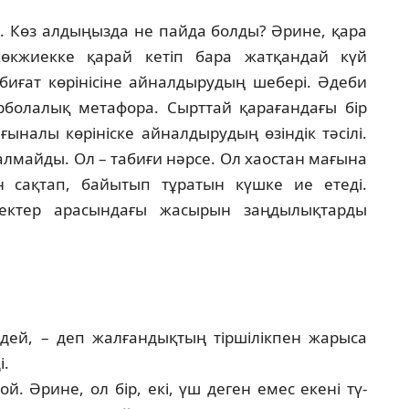
н. Көз алдыңызда не пайда болды? Әрине, қара
 көк­жиек­ке қарай кетіп бара жатқандай күй
абиғат көрінісіне айналдырудың шебері. Әдеби
перболалық мета­фора. Сырттай қарағандағы бір
налы кө­рі­ніске айналдырудың өзіндік тәсілі.
салмайды. Ол – табиғи нәрсе. Ол хаостан мағына
 сақтап, байы­тып тұратын күшке ие етеді.
ректер арасындағы жа­сырын заңдылықтарды
дей, – деп жалғандықтың тіршілікпен жарыса
і.
. Әрине, ол бір, екі, үш деген емес екені тү­