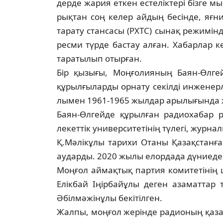
дерде жария еткен естеліктері бізге м
рықтан соң келер айдың бесінде, яғни
тарату стансасы (РХТС) сынақ режи­мін­д
ресми түрде бастау алған. Ха­барлар ке
таратылып отырған.
Бір қызығы, Моңғолияның Баян-Өлгей
құрылғыларды орнату секілді инженер
лымен 1961-1965 жылдар арылығында жү
Баян-Өлгейде құрылған радиохабар 
лекеттік университетінің түлегі, жур­н
Қ.Мәлікұлы тарихи Отаны Қазақстанға
аударды. 2020 жылы елордада дүниеде
Моңғол аймақтық партия коми­те­ті­нің
Елікбай Іңірбайұлы де­­ген азаматтар
Әбілмәжінұлы бе­кі­тілген.
Жалпы, моңғол жерінде радионың қа­зақ