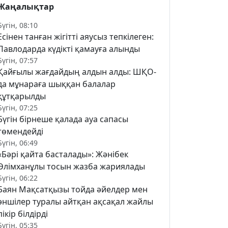
Жаңалықтар
Бүгін, 08:10
Есінен танған жігітті аяусыз тепкілеген:
Павлодарда күдікті қамауға алынды
Бүгін, 07:57
Қайғылы жағдайдың алдын алды: ШҚО-
да мұнараға шыққан балалар
құтқарылды
Бүгін, 07:25
Бүгін бірнеше қалада ауа сапасы
төмендейді
Бүгін, 06:49
«Бәрі қайта басталады»: Жәнібек
Әлімханұлы тосын жазба жариялады
Бүгін, 06:22
Баян Мақсатқызы тойда әйелдер мен
әншілер туралы айтқан ақсақал жайлы
пікір білдірді
Бүгін, 05:35