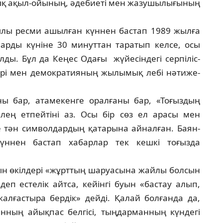
ық ақыл-ойының, әдебиеті мен жазушы­лы­ғы­ның
­лы ресми ашылған күннен бастап 1989 жыл­ға
ар­ды күніне 30 минуттан таратып келсе, осы
­ды. Бұл да Кеңес Одағы жүйесіндегі сер­пі­ліс­
лері мен демократияның жылымық лебі нәти­же­
ны бар, атамекенге оралғаны бар, «То­ғыздың
елең етпейтіні аз. Осы бір сөз ел ара­сы мен
е тән символдардың қатарына айнал­ған. Баян-
үннен бастап хабарлар тек кешкі тоғызда
ын өкілдері «жұрттың шаруасына жайлы бол­сын
деп естелік айтса, кейінгі буын «бастау алып,
ал­ғастыра бердік» дейді. Қалай болғанда да,
н­ның айықпас белгісі, тыңдарманның күндегі