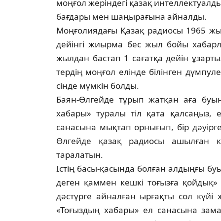
моң­ғол жеріндегі қазақ интеллектуалд
бағдары мен шаңырағына айналды.
Моңғолиядағы Қазақ радиосы 1965 жы
дейінгі жиырма бес жыл бойы хабар­л
жылдан бастап 1 сағатқа дейін ұзар­тыл
тердің моңғол елінде білінген дүмпу
сінде мүмкін болды.
Баян-Өлгейде тұрып жатқан аға буы­
хабары» туралы тіл қата қал­саңыз, 
санасына мықтап орнығып, бір дәуір­г
Өлгейде қазақ радиосы ашылған к
таралатын.
Істің басы-қасында болған алдыңғы бу
деген қаммен кешкі тоғызға қой­дық» 
дәстүрге айналған ырғақты сол күйі ж
«Тоғыздың хабары» ел санасына зама