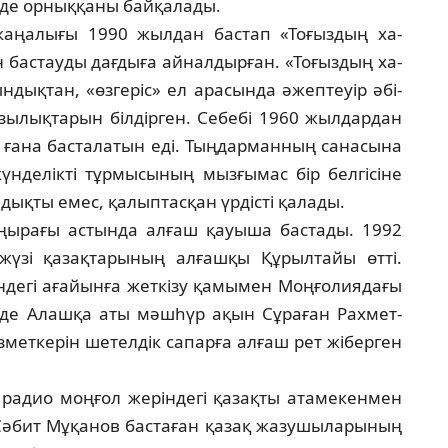
нде орныққаны байқалады.
аңа­лығы 1990 жылдан бастап «Тоғыздың ха­
 бас­тауды дағдыға айналдырған. «Тоғыздың ха­
н­дықтан, «өзгеріс» ел арасында әжептеуір әбі­­
зы­лықтарын білдірген. Себебі 1960 жыл­дар­дан
н ғана басталатын еді. Тыңдарманның са­на­сына
күнделікті тұрмысының мызғымас бір бел­гісіне
ықты емес, қалыптасқан үрдісті қа­лады.
ы­ра­ғы астында алғаш қауыша бастады. 1992
үзі қа­зақтарының алғашқы Құрылтайы өтті.
ндегі ағайынға жеткізу қамымен Моңғолиядағы
інде Алашқа аты мәшһүр ақын Сұраған Рахмет­
мет­керін шетелдік сапарға алғаш рет жіберген
радио моңғол жеріндегі қазақты атамекен­мен
әбит Мұқанов бастаған қазақ жазушы­лары­ның