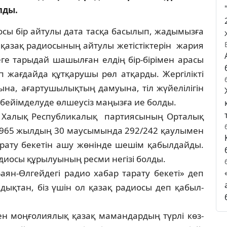
лды.
сы бір айтулы дата тасқа басылып, жа­­­дымызға
 қазақ радиосының айтулы жетіс­тік­те­рін жария
иеге тарыдай шашылған елдің бір-бірімен арасы
 жағдайда құтқарушы рөл ат­қар­ды. Жергілікті
на, ағартушылықтың дамуына, тіл жүйелілігін
не бейімделуде өлшеусіз маңызға ие болды.
ол Халық Республикалық партиясының Ор­талық
 1965 жылдың 30 маусымында 292/242 қау­лымен
арату бекетін ашу жөнінде шешім қа­былдайды.
адиосы құрылуының ресми негізі бол­ды.
ян-Өлгейдегі радио хабар тарату бекеті» деп
ық­тан, біз үшін ол қазақ радиосы деп қа­­­был­
ен моңғолиялық қазақ мамандардың түрлі көз­