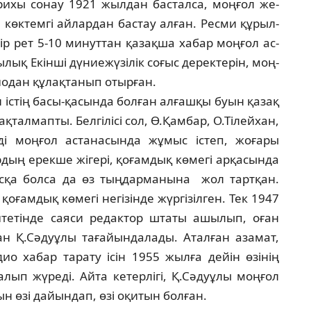
­ри­хы сонау 1921 жылдан басталса, моңғол же­
өк­темгі айлардан бастау алған. Ресми құ­рыл­­
ір рет 5-10 минуттан қазақша хабар моңғол ас­­
лық Екінші дүниежүзілік соғыс деректерін, моң­
диодан құлақтанып отырған.
 іс­тің басы-қасында болған алғашқы буын қа­зақ
талмапты. Белгілісі сол, Ө.Қамбар, О.Ті­лей­хан,
­ді моңғол астанасында жұмыс істеп, жо­ғары
дың ерекше жігері, қоғамдық көмегі ар­қасында
қысқа болса да өз тыңдарманына жол тартқан.
оғамдық көмегі негізінде жүргізілген. Тек 1947
тетінде саяси редактор штаты ашылып, оған
н Қ.Сәдуұлы тағайындалады. Аталған аза­мат,
ио хабар тарату ісін 1955 жылға дейін өзі­нің
лып жүреді. Айта кетерлігі, Қ.Сәдуұлы моң­ғол
мын өзі дайындап, өзі оқитын болған.