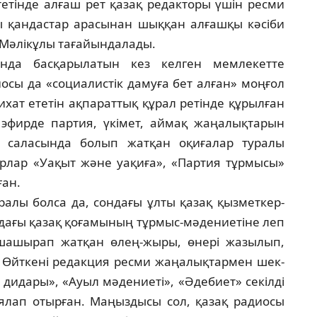
­­тінде алғаш рет қазақ редакторы үшін рес­ми
 қан­дастар арасынан шыққан алғашқы кәсі­би
зат Мәлікұлы тағайындалады.
нда бас­қарылатын кез келген мемлекет­те
­сы да «социалистік дамуға бет алған» моң­ғол
сихат ететін ақпараттық құрал ретінде құ­рылған
ті эфирде партия, үкімет, аймақ жаңа­лық­тарын
 саласында болып жатқан оқиғалар ту­ралы
арлар «Уақыт және уақиға», «Партия тұр­мы­сы»
ған.
­л­ы болса да, сондағы ұлты қазақ қыз­мет­кер­
­да­ғы қазақ қоғамының тұрмыс-мәдениетіне леп
ша­шырап жатқан өлең-жыры, өнері жа­зы­лып,
 Өйт­кені редакция ресми жаңалықтармен шек­
и­дары», «Ауыл мәдениеті», «Әдебиет» секіл­ді
лап отыр­ған. Маңыздысы сол, қазақ радиосы