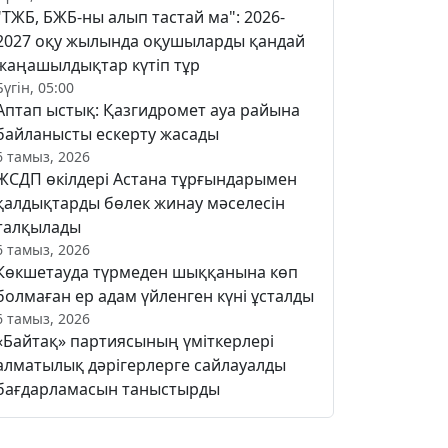
"ТЖБ, БЖБ-ны алып тастай ма": 2026-
2027 оқу жылында оқушыларды қандай
жаңашылдықтар күтіп тұр
Бүгін, 05:00
Аптап ыстық: Қазгидромет ауа райына
байланысты ескерту жасады
6 тамыз, 2026
ЖСДП өкілдері Астана тұрғындарымен
қалдықтарды бөлек жинау мәселесін
талқылады
6 тамыз, 2026
Көкшетауда түрмеден шыққанына көп
болмаған ер адам үйленген күні ұсталды
6 тамыз, 2026
«Байтақ» партиясының үміткерлері
алматылық дәрігерлерге сайлауалды
бағдарламасын таныстырды