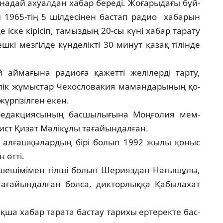
ы­надай ахуалдан хабар береді. Жоғарыдағы бұй­
 1965-тің 5 шілдесінен бастап радио хаба­рын
е іске кірісіп, тамыздың 20-сы күні ха­бар тарату
шкі мезгілде күнделікті 30 минут қа­зақ тілінде
 аймағына радиоға қажетті желілерді тарту,
лік жұ­мыстар Чехословакия мамандарының қо­
р­гізілген екен.
ре­дакциясының басшылығына Моңғолия мем­
алист Қизат Мәлікұлы тағайындалған.
 ал­ғашқылардың бірі болып 1992 жылы қо­ныс
н өтті.
 шешімімен тілші болып Ше­рия­з­­дан Нағышұлы,
 тағайындалған болса, дик­тор­лыққа Қабылахат
­ша хабар тарата бастау тарихы ертеректе бас­