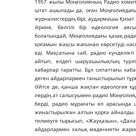
1957 жылы Моңғолияның Радио коми­те­
штат ашылады да, оған Моңғолиядағы
журналистердің бірі, аудармашы Қи
Әрине, белгілі бір идеология аясы
болатындай, Моңғолиядағы қазақ радио
қоғамын жақсы жағынан көрсетуді на­­­­­
еді. Мақсатына сай, радио күн­де­лік­
айтып, елдегі шаруашылықтың түрлі
хабарлар таратты. Бұл сипаттағы ха­б
деген айдарлармен таныстырылып тұр­
Әйтсе де, қанша жақтан идеология құ­ра
лердің ат салысуымен радио Моңғо­лия
берді, радио мұрағаты ел арасында 
жинастырылған алтын қорға ай­налды.
телмеуге тырысып, «Жауқазын», «Дала д
айдарлармен халық мәдениетін жария