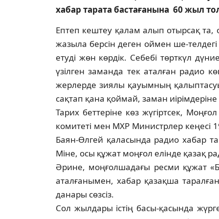
хабар тарата бастағанына 60 жыл то
Ептеп кештеу қалам алып отырсақ та, о
жазыла берсін деген оймен ше-т­ел­дегі
етуді жөн көрдік. Себебі төрт­күл дүн
үзілген заманда тек аталған радио көп
жерлерде зиялы қауымның қалып­тасуы
сақтап қана қоймай, заман иірімдері
Тарих беттеріне көз жүгіртсек, Моңғ
комитеті мен МХР Министрлер кеңе­сі
Баян-Өлгей қаласында радио ха­бар т
Міне, осы құжат моңғол елінде қа­зақ р
Әрине, моңғолшадағы ресми құжат «Ба
аталғанымен, хабар қазақша тарал­ған­д
данары сөзсіз.
Сол жылдары істің басы-қасында жүрг