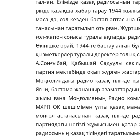
талған. Елімізде қазақ радиосының та
рінде қазақша хабар тарау 1944 жылғы к
маса да, сол кезден бастап аптасына б
танасынан таратылып отырған. Жұрт­шы­
ғол-жапон соғысы туралы ақпарды ра­
Өкінішке орай, 1944-те бастау алған бұл
қызметкерлер туралы деректер толық сақ­
А.Соңғыбай, Қабышай Сәдуұлы се­кіл­
партия мектебінде оқып жүрген жас­тар
Моңғолиядағы радио қазақ ті­лінде 
Яғни, бастама жанашыр азамат­тар­дың қ
жылы ғана Моңғолияның Радио ко­­ми
МХРП ОК шешімімен ұлты қазақ ма­ма
моңғол астанасынан қазақ тілінде ра­д
партиядағы негізгі жұмысымен қатар а
радиосының қазақ тіліндегі тара­ты­лы­