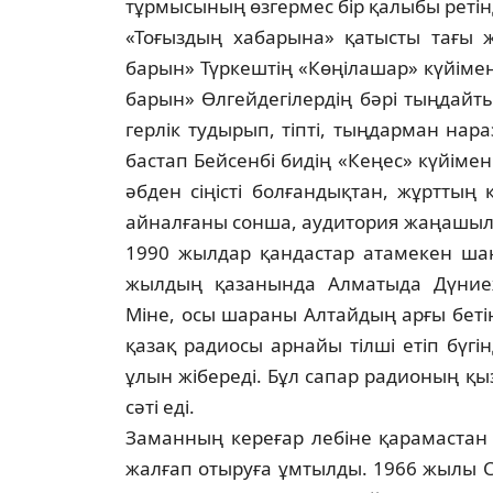
тұрмысының өзгермес бір қалыбы реті
«Тоғыздың хабарына» қатысты тағы ж
барын» Түркештің «Көңілашар» күйімен
барын» Өлгейдегілердің бәрі тың­дай­ты
герлік тудырып, тіпті, тыңдарман нара­
бастап Бейсенбі бидің «Кеңес» күйі­ме
әбден сіңісті болғандықтан, жұрттың 
айналғаны сонша, аудитория жаңа­шылд
1990 жылдар қандастар атамекен шаң
жыл­дың қазанында Алматыда Дүниеж
Міне, осы шараны Алтайдың арғы беті
қазақ радиосы арнайы тілші етіп бүг
ұлын жібереді. Бұл сапар радионың қыз
сәті еді.
Заманның кереғар лебіне қарамастан 
жалғап отыруға ұмтылды. 1966 жылы С