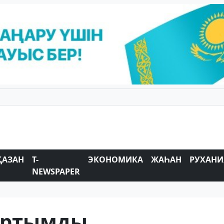
ҚАЗАН
T-
ЭКОНОМИКА
ЖАҺАН
РУХАНИ
NEWSPAPER
тартымды