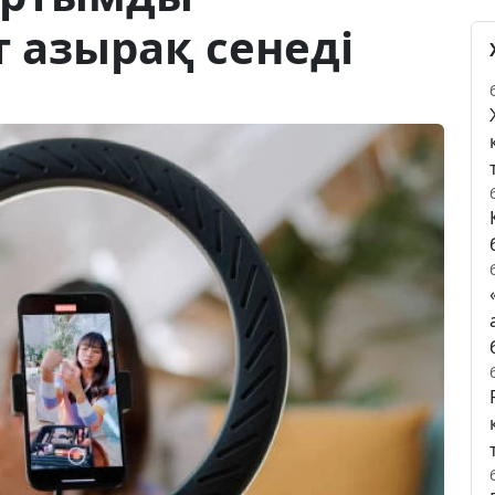
 азырақ сенеді