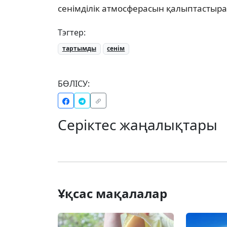
сенімділік атмосферасын қалыптастыр
Тэгтер:
тартымды
сенім
БӨЛІСУ:
Серіктес жаңалықтары
Ұқсас мақалалар