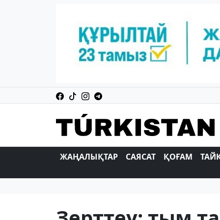
ЖАҢАЛЫҚТАР
САЯСАТ
ҚОҒАМ
ТАЙ
Зерттеу: тым 