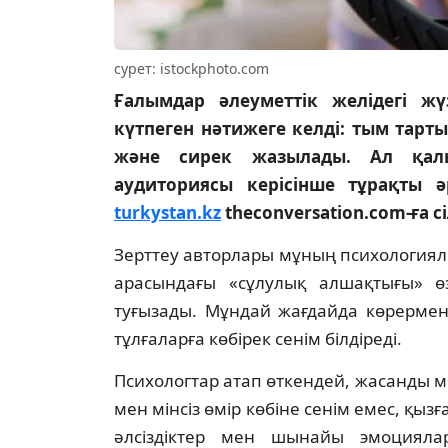
сурет: istockphoto.com
Ғалымдар әлеуметтік желідегі жү
күтпеген нәтижеге келді: тым тарт
және сирек жазылады. Ал қалы
аудиториясы керісінше тұрақты 
turkystan.kz
theconversation.com-ға с
Зерттеу авторлары мұның психологиял
арасындағы «сұлулық алшақтығы» өз
туғызады. Мұндай жағдайда көрермен к
тұлғаларға көбірек сенім білдіреді.
Психологтар атап өткендей, жасанды мі
мен мінсіз өмір көбіне сенім емес, қы
әлсіздіктер мен шынайы эмоцияла