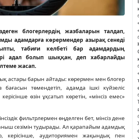
здеген блогерлердің жазбаларын талдап,
ымды адамдарға көрермендер азырақ сенеді
пты, табиғи келбеті бар адамдардың
әрі адал болып шыққан, деп хабарлайды
ілтеме жасап.
ық астары барын айтады: көрермен мен блогер
 бағасын төмендетіп, адамда ішкі күйзеліс
ерісінше өзін ұқсатып көретін, «мінсіз емес»
нсіздік фильтрлермен өңделген бет, мінсіз дене
зғаныш сезімін тудырады. Ал қарапайым адамдық
р, керісінше, аудиториямен жақындық пен