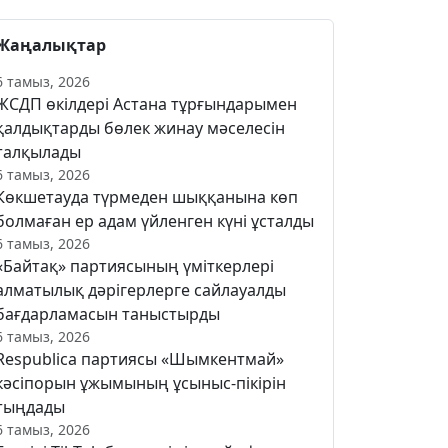
Жаңалықтар
6 тамыз, 2026
ЖСДП өкілдері Астана тұрғындарымен
қалдықтарды бөлек жинау мәселесін
талқылады
6 тамыз, 2026
Көкшетауда түрмеден шыққанына көп
болмаған ер адам үйленген күні ұсталды
6 тамыз, 2026
«Байтақ» партиясының үміткерлері
алматылық дәрігерлерге сайлауалды
бағдарламасын таныстырды
6 тамыз, 2026
Respublica партиясы «Шымкентмай»
кәсіпорын ұжымының ұсыныс-пікірін
тыңдады
6 тамыз, 2026