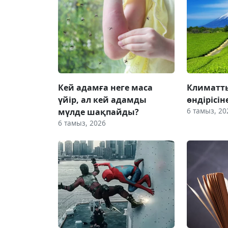
Кей адамға неге маса
Климатты
үйір, ал кей адамды
өндірісін
6 тамыз, 20
мүлде шақпайды?
6 тамыз, 2026