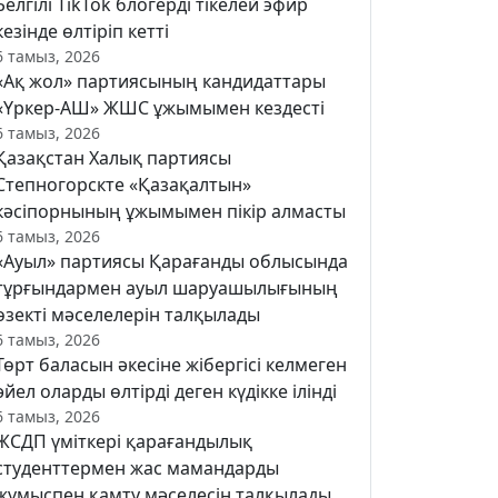
Белгілі TikTok блогерді тікелей эфир
кезінде өлтіріп кетті
6 тамыз, 2026
«Ақ жол» партиясының кандидаттары
«Үркер-АШ» ЖШС ұжымымен кездесті
6 тамыз, 2026
Қазақстан Халық партиясы
Степногорскте «Қазақалтын»
кәсіпорнының ұжымымен пікір алмасты
6 тамыз, 2026
«Ауыл» партиясы Қарағанды облысында
тұрғындармен ауыл шаруашылығының
өзекті мәселелерін талқылады
6 тамыз, 2026
Төрт баласын әкесіне жібергісі келмеген
әйел оларды өлтірді деген күдікке ілінді
6 тамыз, 2026
ЖСДП үміткері қарағандылық
студенттермен жас мамандарды
жұмыспен қамту мәселесін талқылады