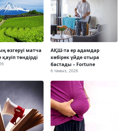
ң өзгеруі матча
АҚШ-та ер адамдар
е қауіп төндірді
көбірек үйде отыра
26
бастады – Fortune
6 тамыз, 2026