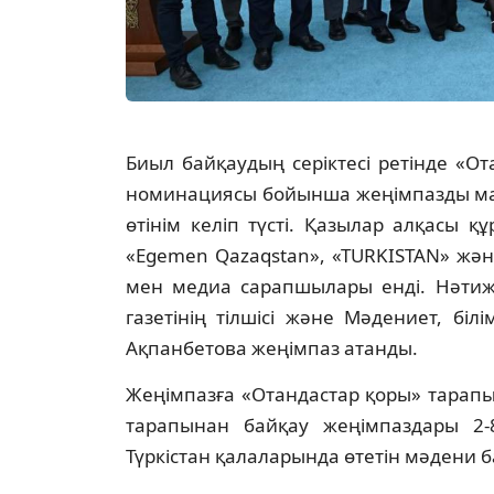
Биыл байқаудың серіктесі ретінде «О
номинациясы бойынша жеңімпазды мар
өтінім келіп түсті. Қазылар алқасы 
«Egemen Qazaqstan», «TURKISTAN» және
мен медиа сарапшылары енді. Нәтиже
газетінің тілшісі және Мәдениет, біл
Ақпанбетова жеңімпаз атанды.
Жеңімпазға «Отандастар қоры» тарапы
тарапынан байқау жеңімпаздары 2-
Түркістан қалаларында өтетін мәдени 