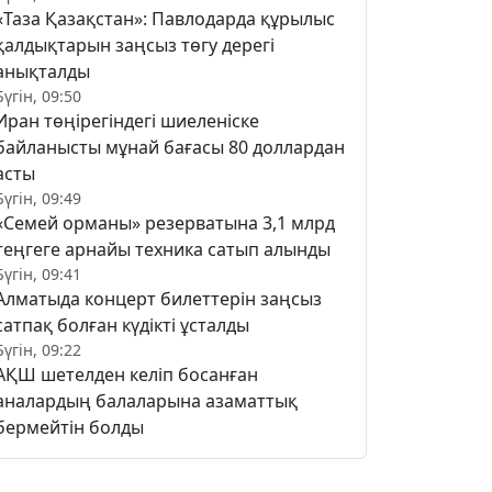
«Таза Қазақстан»: Павлодарда құрылыс
қалдықтарын заңсыз төгу дерегі
анықталды
Бүгін, 09:50
Иран төңірегіндегі шиеленіске
байланысты мұнай бағасы 80 доллардан
асты
Бүгін, 09:49
«Семей орманы» резерватына 3,1 млрд
теңгеге арнайы техника сатып алынды
Бүгін, 09:41
Алматыда концерт билеттерін заңсыз
сатпақ болған күдікті ұсталды
Бүгін, 09:22
АҚШ шетелден келіп босанған
аналардың балаларына азаматтық
бермейтін болды