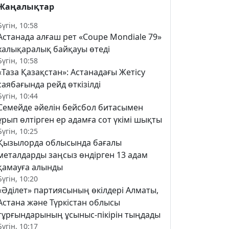
Жаңалықтар
Бүгін, 10:58
Астанада алғаш рет «Coupe Mondiale 79»
халықаралық байқауы өтеді
Бүгін, 10:58
«Таза Қазақстан»: Астанадағы Жетісу
саябағында рейд өткізілді
Бүгін, 10:44
Семейде әйелін бейсбол битасымен
ұрып өлтірген ер адамға сот үкімі шықты
Бүгін, 10:25
Қызылорда облысында бағалы
металдарды заңсыз өндірген 13 адам
қамауға алынды
Бүгін, 10:20
«Әділет» партиясының өкілдері Алматы,
Астана және Түркістан облысы
тұрғындарының ұсыныс-пікірін тыңдады
Бүгін, 10:17