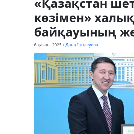
«Қазақстан шет
көзімен» халы
байқауының же
6 қазан, 2025
/
Дана Ізтілеуова