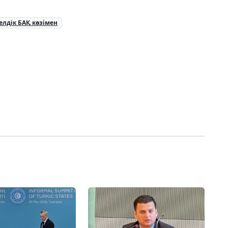
елдік БАҚ көзімен