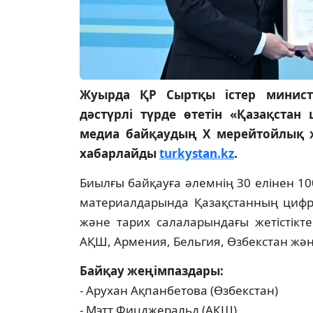
Жуырда ҚР Сыртқы істер министр
дәстүрлі түрде өтетін «Қазақстан
медиа байқаудың X мерейтойлық же
хабарлайды
turkystan.kz
.
Биылғы байқауға әлемнің 30 елінен 1
материалдарында Қазақстанның цифрл
және тарих салаларындағы жетістікте
АҚШ, Армения, Бельгия, Өзбекстан жән
Байқау жеңімпаздары:
- Арухан Ақпанбетова (Өзбекстан)
- Мэтт Фицджеральд (АҚШ)