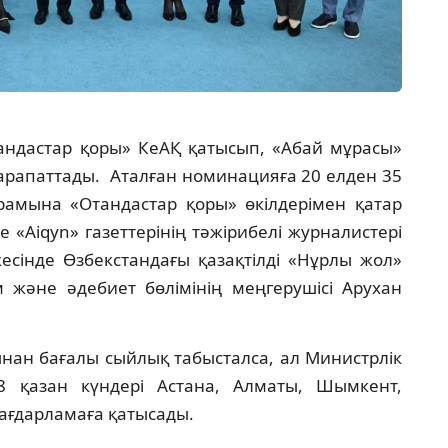
тандастар қоры» КеАҚ қатысып, «Абай мұрасы»
апаттады. Аталған номинацияға 20 елден 35
құрамына «Отандастар қоры» өкілдерімен қатар
 «Aiqyn» газеттерінің тәжірибелі журналистері
сінде Өзбекстандағы қазақтілді «Нұрлы жол»
ім және әдебиет бөлімінің меңгерушісі Арухан
нан бағалы сыйлық табысталса, ал Министрлік
8 қазан күндері Астана, Алматы, Шымкент,
бағдарламаға қатысады.