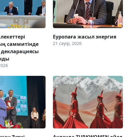
млекеттері
Еуропаға жасыл энергия
21 сәуір, 2026
ң саммитінде
н декларациясы
нды
2026