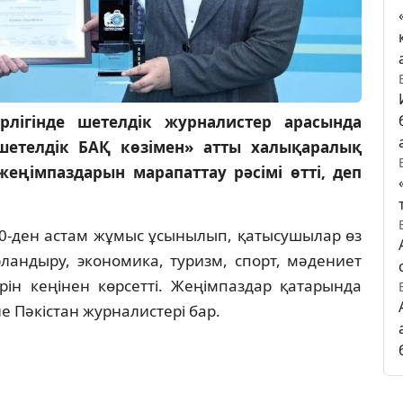
лігінде шетелдік журналистер арасында
 шетелдік БАҚ көзімен» атты халықаралық
ңімпаздарын марапаттау рәсімі өтті, деп
00-ден астам жұмыс ұсынылып, қатысушылар өз
андыру, экономика, туризм, спорт, мәдениет
рін кеңінен көрсетті. Жеңімпаздар қатарында
е Пәкістан журналистері бар.