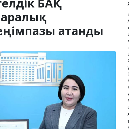
елдік БАҚ
қаралық
ңімпазы атанды