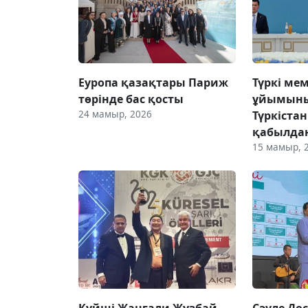
Еуропа қазақтары Париж
Түркі ме
төрінде бас қосты
ұйымыны
24 мамыр, 2026
Түркіста
қабылда
15 мамыр, 