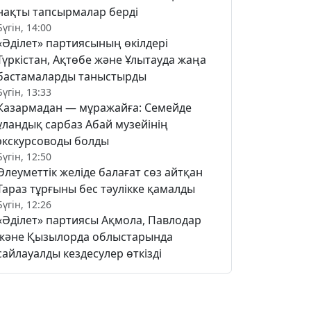
нақты тапсырмалар берді
Бүгін, 14:00
«Әділет» партиясының өкілдері
Түркістан, Ақтөбе және Ұлытауда жаңа
бастамаларды таныстырды
Бүгін, 13:33
Казармадан — мұражайға: Семейде
ұландық сарбаз Абай музейінің
экскурсоводы болды
Бүгін, 12:50
Әлеуметтік желіде балағат сөз айтқан
Тараз тұрғыны бес тәулікке қамалды
Бүгін, 12:26
«Әділет» партиясы Ақмола, Павлодар
және Қызылорда облыстарында
сайлауалды кездесулер өткізді