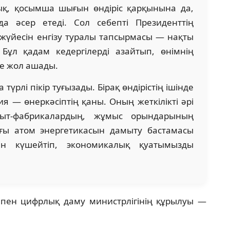
тылық, қосымша шығын өндіріс қарқынына да,
 әсер етеді. Сол себепті Президенттің
жүйесін енгізу туралы тапсырмасы — нақты
Бұл қадам кедергілерді азайтып, өнімнің
не жол ашады.
түрлі пікір туғызады. Бірақ өндірістің ішінде
ия — өнеркәсіптің қаны. Оның жеткілікті әрі
ыт-фабрикалардың, жұмыс орындарының
ғы атом энергетикасын дамыту бастамасы
етін күшейтіп, экономикалық қуатымызды
пен цифрлық даму министрлігінің құрылуы —