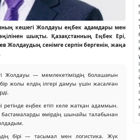
ының кешегі Жолдауы еңбек адамдары мен
ілінен шықты. Қазақстанның Еңбек Ері,
 Жолдаудың сенімге серпін бергенін, жаңа
.
гі Жолдауы — мемлекетіміздің болашағын
ір жолы елдің ілгері дамуы үшін жасалған
ді.
ші ретінде еңбек етіп келе жатқан адаммын.
 бастамаларды өмірдің шынайы талабынан
былдадым.
ердің бірі — тасымал мен логистика. Жүк