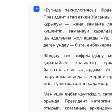
«Бүгінде технологиясыз бірде
Президент атап өткен Жасанды 
құрылуы — жаңа заманға лай
күшейтіп, заманауи құралда
шыңдалуына жол ашады. «Үш 
деген үндеу — бізге, еңбеккерле
Жолдау тек цифрландыру м
қарапайым халықтың тұрм
бағытталғанын аңғардым. И
шаруашылығындағы жерді игеру,
игілігі үшін жасалған қадамдар.
Мен үшін еңбек қауіпсіздігі, с
орында. Президент көтерген
отырып, қоғамның өркендеуі