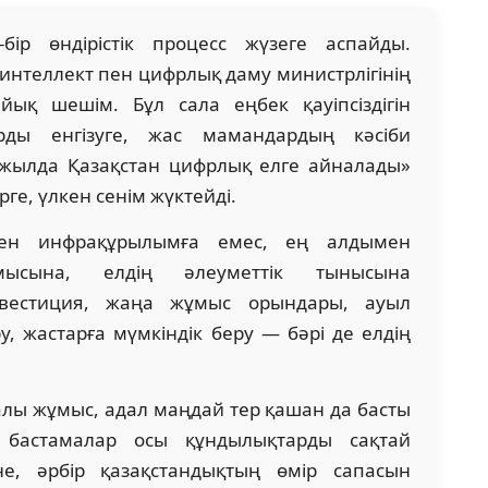
-бір өндірістік процесс жүзеге аспайды.
интеллект пен цифрлық даму министрлігінің
ық шешім. Бұл сала еңбек қауіпсіздігін
рды енгізуге, жас мамандардың кәсіби
жылда Қазақстан цифрлық елге айналады»
рге, үлкен сенім жүктейді.
ен инфрақұрылымға емес, ең алдымен
ысына, елдің әлеуметтік тынысына
нвестиция, жаңа жұмыс орындары, ауыл
 жастарға мүмкіндік беру — бәрі де елдің
апалы жұмыс, адал маңдай тер қашан да басты
 бастамалар осы құндылықтарды сақтай
не, әрбір қазақстандықтың өмір сапасын