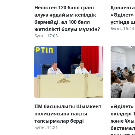
Неліктен 120 балл грант
Қонаевт
алуға әрдайым кепілдік
«Әділет»
бермейді, ал 100 балл
үстінде ш
Бүгін, 16:44
жеткілікті болуы мүмкін?
Бүгін, 17:03
ІІМ басшылығы Шымкент
«Әділет»
полициясына нақты
өкілдері 
тапсырмалар берді
және Ұлы
Бүгін, 14:21
бастама