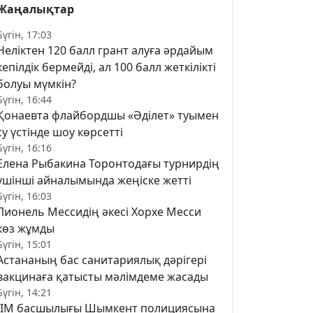
Жаңалықтар
Бүгін, 17:03
Неліктен 120 балл грант алуға әрдайым
кепілдік бермейді, ал 100 балл жеткілікті
болуы мүмкін?
Бүгін, 16:44
Қонаевта флайбордшы «Әділет» туымен
су үстінде шоу көрсетті
Бүгін, 16:16
Елена Рыбакина Торонтодағы турнирдің
үшінші айналымында жеңіске жетті
Бүгін, 16:03
Лионель Мессидің әкесі Хорхе Месси
көз жұмды
Бүгін, 15:01
Астананың бас санитариялық дәрігері
вакцинаға қатысты мәлімдеме жасады
Бүгін, 14:21
ІІМ басшылығы Шымкент полициясына