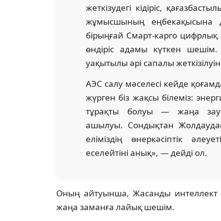
жеткізудегі кідіріс, қағазбас
жұмысшының еңбекақысына да
бірыңғай Смарт-карго цифрлық 
өндіріс адамы күткен шешім. 
уақытылы әрі сапалы жеткізілуі
АЭС салу мәселесі кейде қоғамда 
жүрген біз жақсы білеміз: энерг
тұрақты болуы — жаңа зау
ашылуы. Сондықтан Жолдауда
еліміздің өнеркәсіптік әлеу
еселейтіні анық», — дейді ол.
Оның айтуынша, Жасанды интеллект 
жаңа заманға лайық шешім.