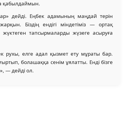
на қабылдаймын.
бар» дейді. Еңбек адамының маңдай терін
арқын. Біздің ендігі міндетіміз — ортақ
 жүктеген тапсырмаларды жүзеге асыруға
к рухы, елге адал қызмет ету мұраты бар.
ғыртып, болашаққа сенім ұялатты. Енді бізге
», — дейді ол.