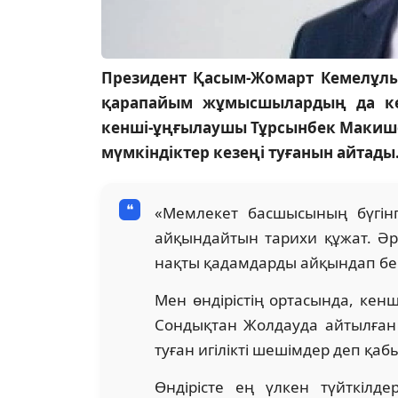
Президент Қасым-Жомарт Кемелұл
қарапайым жұмысшылардың да көң
кенші-ұңғылаушы Тұрсынбек Макишев
мүмкіндіктер кезеңі туғанын айтады
«Мемлекет басшысының бүгін
айқындайтын тарихи құжат. Әрб
нақты қадамдарды айқындап бер
Мен өндірістің ортасында, кен
Сондықтан Жолдауда айтылған
туған игілікті шешімдер деп қа
Өндірісте ең үлкен түйткілд