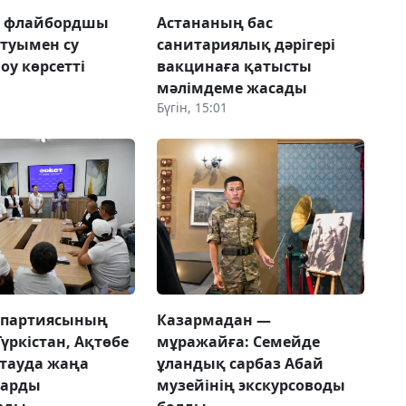
а флайбордшы
Астананың бас
 туымен су
санитариялық дәрігері
оу көрсетті
вакцинаға қатысты
мәлімдеме жасады
Бүгін, 15:01
 партиясының
Казармадан —
Түркістан, Ақтөбе
мұражайға: Семейде
тауда жаңа
ұландық сарбаз Абай
ларды
музейінің экскурсоводы