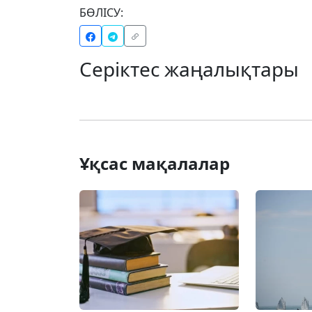
БӨЛІСУ:
Серіктес жаңалықтары
Ұқсас мақалалар