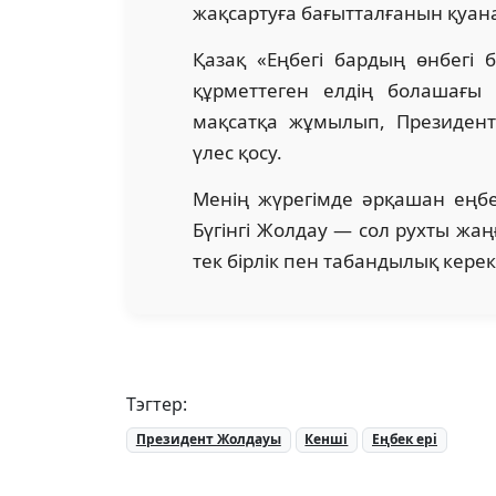
жақсартуға бағытталғанын қуа
Қазақ «Еңбегі бардың өнбегі 
құрметтеген елдің болашағы ж
мақсатқа жұмылып, Президент
үлес қосу.
Менің жүрегімде әрқашан еңбе
Бүгінгі Жолдау — сол рухты жаң
тек бірлік пен табандылық керек
Тэгтер:
Президент Жолдауы
Кенші
Еңбек ері