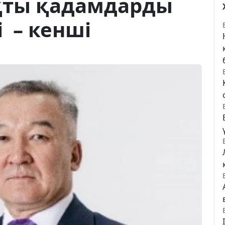
қты қадамдарды
 – кенші