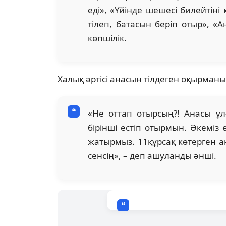
еді», «Үйінде шешесі билейтін
тілеп, батасын беріп отыр», «
көпшілік.
Халық әртісі анасын тілдеген оқырманы
«Не оттап отырсың?! Анасы ұл
бірінші естіп отырмын. Әкеміз
жатырмыз. 11құрсақ көтерген а
сенсің», – деп ашуланды әнші.