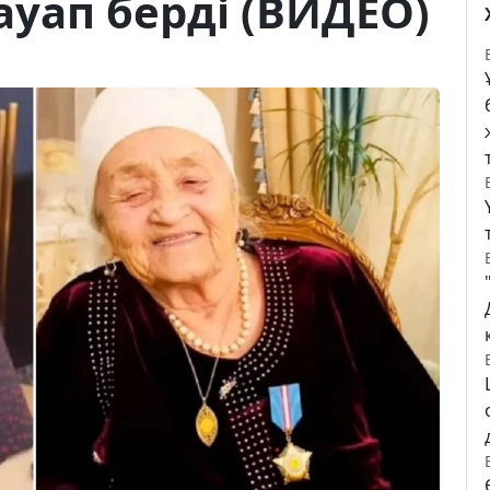
уап берді (ВИДЕО)