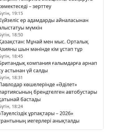
көмектеседі – зерттеу
Бүгін, 19:15
Күйзеліс ер адамдарды айналасынан
алыстатуы мүмкін
Бүгін, 18:50
Қазақстан: Мұнай мен мыс. Орталық
Азияны шын мәнінде кім ұстап тұр
Бүгін, 18:45
Британдық компания ғалымдарға арнап
су астынан үй салды
Бүгін, 18:31
Павлодар көшелерінде «Әділет»
партиясының брендтелген автобустары
қатынай бастады
Бүгін, 18:24
«Тәуелсіздік ұрпақтары – 2026»
грантының иегерлері анықталды