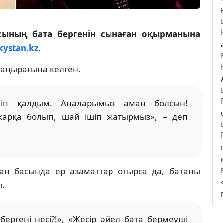
асының бата бергенін сынаған оқырманына
kystan.kz
.
аңырағына келген.
ліп қалдым. Аналарымыз аман болсын!
жарқа болып, шай ішіп жатырмыз», – деп
ан басында ер азаматтар отырса да, батаны
ы.
бергені несі?!», «Жесір әйел бата бермеуші