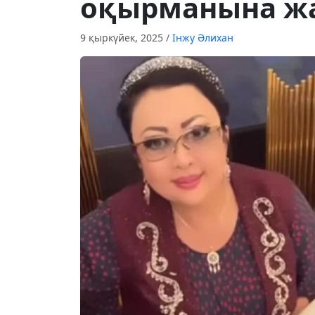
оқырманына жа
9 қыркүйек, 2025
/
Інжу Әлихан