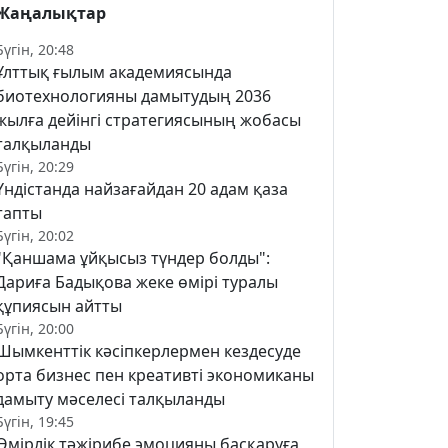
Жаңалықтар
Бүгін, 20:48
Ұлттық ғылым академиясында
биотехнологияны дамытудың 2036
жылға дейінгі стратегиясының жобасы
талқыланды
Бүгін, 20:29
Үндістанда найзағайдан 20 адам қаза
тапты
Бүгін, 20:02
"Қаншама ұйқысыз түндер болды":
Дариға Бадықова жеке өмірі туралы
құпиясын айтты
Бүгін, 20:00
Шымкенттік кәсіпкерлермен кездесуде
орта бизнес пен креативті экономиканы
дамыту мәселесі талқыланды
Бүгін, 19:45
Өмірлік тәжірибе эмоцияны басқаруға