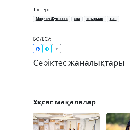
Тэгтер:
Мақпал Жүнісова
ана
оқырман
сын
БӨЛІСУ:
Серіктес жаңалықтары
Ұқсас мақалалар