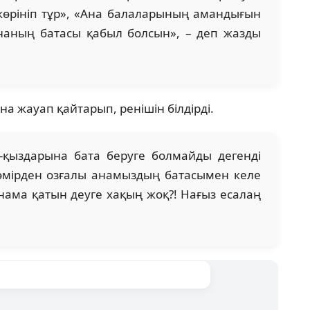
і көрініп тұр», «Ана балаларының амандығын
Ананың батасы қабыл болсын», – деп жазды
на жауап қайтарып, ренішін білдірді.
-қыздарына бата беруге болмайды дегенді
 өмірден озғалы анамыздың батасымен келе
нама қатын деуге хақың жоқ?! Нағыз есалаң