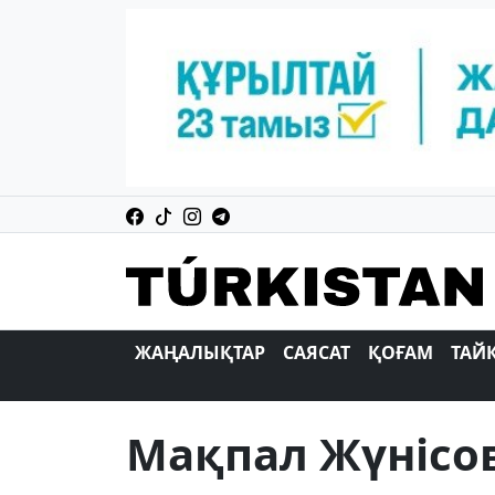
ЖАҢАЛЫҚТАР
САЯСАТ
ҚОҒАМ
ТАЙ
Мақпал Жүнісо