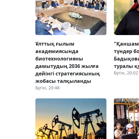
Ұлттық ғылым
"Қаншам
академиясында
түндер б
биотехнологияны
Бадықова
дамытудың 2036 жылға
туралы қ
Бүгін, 20:02
дейінгі стратегиясының
жобасы талқыланды
Бүгін, 20:48