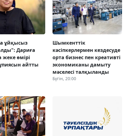
а ұйқысыз
Шымкенттік
олды": Дариға
кәсіпкерлермен кездесуде
 жеке өмірі
орта бизнес пен креативті
ұпиясын айтты
экономиканы дамыту
мәселесі талқыланды
Бүгін, 20:00