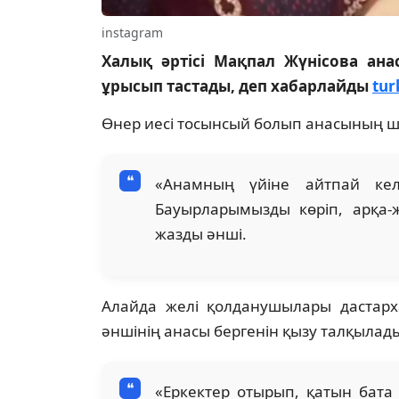
instagram
Халық әртісі Мақпал Жүнісова ан
ұрысып тастады, деп хабарлайды
tur
Өнер иесі тосынсый болып анасының ш
«Анамның үйіне айтпай ке
Бауырларымызды көріп, арқа-
жазды әнші.
Алайда желі қолданушылары дастарх
әншінің анасы бергенін қызу талқылад
«Еркектер отырып, қатын бата 