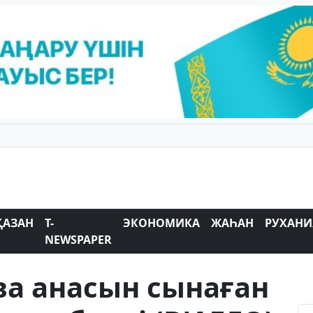
ҚАЗАН
T-
ЭКОНОМИКА
ЖАҺАН
РУХАНИ
NEWSPAPER
ва анасын сынаған