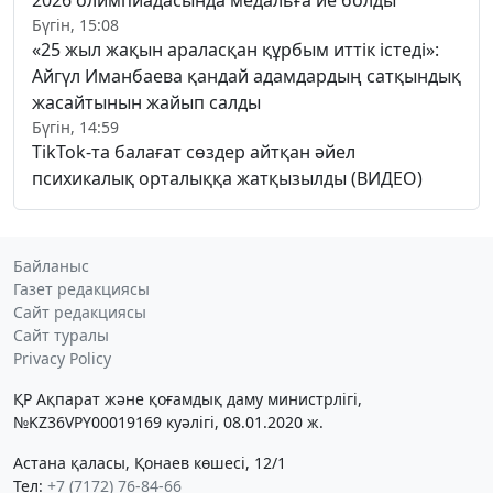
Бүгін, 15:08
«25 жыл жақын араласқан құрбым иттік істеді»:
Айгүл Иманбаева қандай адамдардың сатқындық
жасайтынын жайып салды
Бүгін, 14:59
TikTok-та балағат сөздер айтқан әйел
психикалық орталыққа жатқызылды (ВИДЕО)
Байланыс
Газет редакциясы
Сайт редакциясы
Сайт туралы
Privacy Policy
ҚР Ақпарат және қоғамдық даму министрлігі,
№KZ36VPY00019169 куәлігі, 08.01.2020 ж.
Астана қаласы, Қонаев көшесі, 12/1
Тел:
+7 (7172) 76-84-66