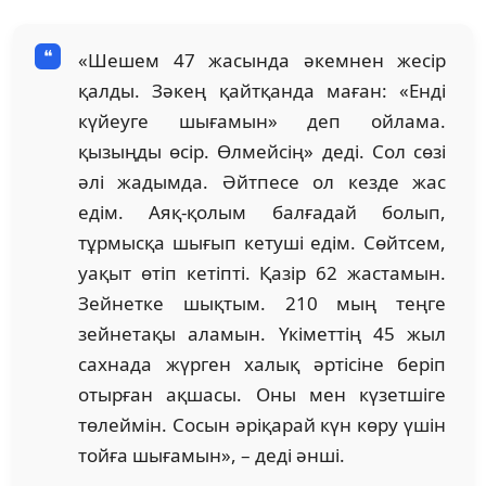
«Шешем 47 жасында әкемнен жесір
қалды. Зәкең қайтқанда маған: «Енді
күйеуге шығамын» деп ойлама.
қызыңды өсір. Өлмейсің» деді. Сол сөзі
әлі жадымда. Әйтпесе ол кезде жас
едім. Аяқ-қолым балғадай болып,
тұрмысқа шығып кетуші едім. Сөйтсем,
уақыт өтіп кетіпті. Қазір 62 жастамын.
Зейнетке шықтым. 210 мың теңге
зейнетақы аламын. Үкіметтің 45 жыл
сахнада жүрген халық әртісіне беріп
отырған ақшасы. Оны мен күзетшіге
төлеймін. Сосын әріқарай күн көру үшін
тойға шығамын», – деді әнші.