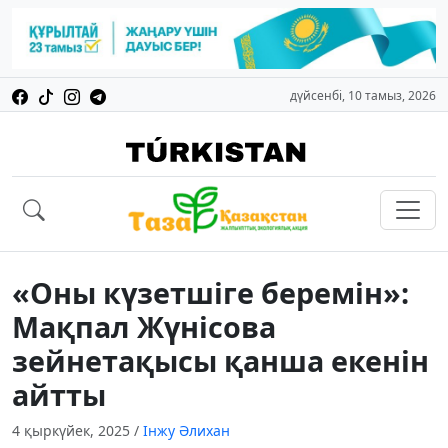
дүйсенбі, 10 тамыз, 2026
«Оны күзетшіге беремін»:
Мақпал Жүнісова
зейнетақысы қанша екенін
айтты
4 қыркүйек, 2025
/
Інжу Әлихан