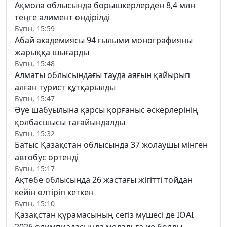
Ақмола облысында борышкерлерден 8,4 млн
теңге алимент өндірілді
Бүгін, 15:59
Абай академиясы 94 ғылыми монографияны
жарыққа шығарды
Бүгін, 15:48
Алматы облысындағы тауда аяғын қайырып
алған турист құтқарылды
Бүгін, 15:47
Әуе шабуылына қарсы қорғаныс әскерлерінің
қолбасшысы тағайындалды
Бүгін, 15:32
Батыс Қазақстан облысында 37 жолаушы мінген
автобус өртенді
Бүгін, 15:17
Ақтөбе облысында 26 жастағы жігітті тойдан
кейін өлтіріп кеткен
Бүгін, 15:10
Қазақстан құрамасының сегіз мүшесі де IOAI
2026 олимпиадасында медальға ие болды