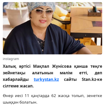
instagram
Халық әртісі Мақпал Жүнісова қанша теңге
зейнетақы алатынын мәлім етті, деп
хабарлайды
turkystan.kz
сайты Stan.kz-ке
сілтеме жасап.
Өнер иесі 11 қаңтарда 62 жасқа толып, зенетке
шыққан болатын.