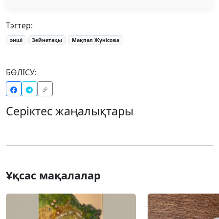
Тэгтер:
әнші
Зейнетақы
Мақпал Жүнісова
БӨЛІСУ:
Серіктес жаңалықтары
Ұқсас мақалалар