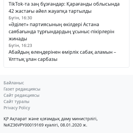
TikTok-та заң бұзғандар: Қарағанды облысында
42 жастағы әйел жауапқа тартылды
Бүгін, 16:30
«Әділет» партиясының өкілдері Астана
саябағында тұрғындардың ұсыныс-пікірлерін
жинады
Бүгін, 16:23
Абайдың өлеңдерінен өмірлік сабақ аламын –
Ұлттық ұлан сарбазы
Байланыс
Газет редакциясы
Сайт редакциясы
Сайт туралы
Privacy Policy
ҚР Ақпарат және қоғамдық даму министрлігі,
№KZ36VPY00019169 куәлігі, 08.01.2020 ж.