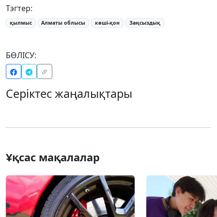
Тэгтер:
қылмыс
Алматы облысы
көші-қон
Заңсыздық
БӨЛІСУ:
Серіктес жаңалықтары
Ұқсас мақалалар