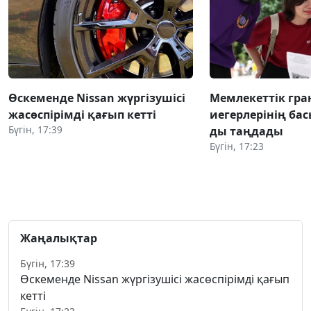
Өскеменде Nissan жүргізушісі
Мемлекеттік гра
жасөспірімді қағып кетті
иегерлерінің бас
Бүгін, 17:39
ды таңдады
Бүгін, 17:23
Жаңалықтар
Бүгін, 17:39
Өскеменде Nissan жүргізушісі жасөспірімді қағып
кетті