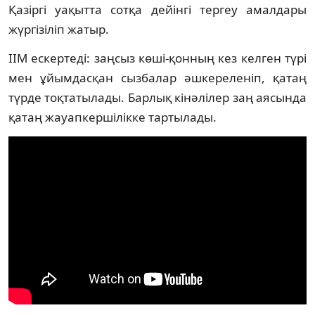
Қазіргі уақытта сотқа дейінгі тергеу амалдары
жүргізіліп жатыр.
ІІМ ескертеді: заңсыз көші-қонның кез келген түрі
мен ұйымдасқан сызбалар әшкереленіп, қатаң
түрде тоқтатылады. Барлық кінәлілер заң аясында
қатаң жауапкершілікке тартылады.