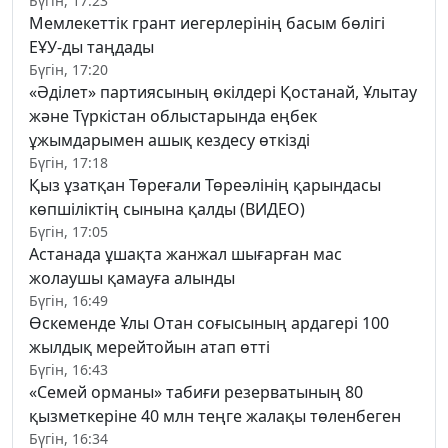
Бүгін, 17:23
Мемлекеттік грант иегерлерінің басым бөлігі
ЕҰУ-ды таңдады
Бүгін, 17:20
«Әділет» партиясының өкілдері Қостанай, Ұлытау
және Түркістан облыстарында еңбек
ұжымдарымен ашық кездесу өткізді
Бүгін, 17:18
Қыз ұзатқан Төреғали Төреәлінің қарындасы
көпшіліктің сынына қалды (ВИДЕО)
Бүгін, 17:05
Астанада ұшақта жанжал шығарған мас
жолаушы қамауға алынды
Бүгін, 16:49
Өскеменде Ұлы Отан соғысының ардагері 100
жылдық мерейтойын атап өтті
Бүгін, 16:43
«Семей орманы» табиғи резерватының 80
қызметкеріне 40 млн теңге жалақы төленбеген
Бүгін, 16:34