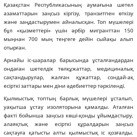
Қазақстан Республикасының аумағына шетел
азаматтарын заңсыз кіргізу, транзитпен өткізу
және заңдастырумен айналысқан. Топ мүшелері
бұл «қызметтері» үшін әрбір мигранттан 150
мыңнан 700 мың теңгеге дейін сыйақы алып
отырған.
Арнайы іс-шаралар барысында ұсталғандардан
ондаған шетелдік төлқұжаттар, медициналық
сақтандырулар, жалған құжаттар, сондай-ақ
есірткі заттары мен діни әдебиеттер тәркіленді.
Қылмыстық топтың барлық мүшелері ұсталып,
уақытша ұстау изоляторына қамалды. Аталған
факті бойынша заңсыз көші-қонды ұйымдастыру,
алаяқтық және есірткі құралдарын заңсыз
сақтауға қатысты алты қылмыстық іс қозғалды.