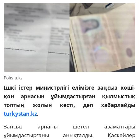
Polisia.kz
Ішкі істер министрлігі елімізге заңсыз көші-
қон арнасын ұйымдастырған қылмыстық
топтың жолын кесті, деп хабарлайды
turkystan.kz
.
Заңсыз арнаны шетел азаматтары
ұйымдастырғаны анықталды. Қаскөйлер