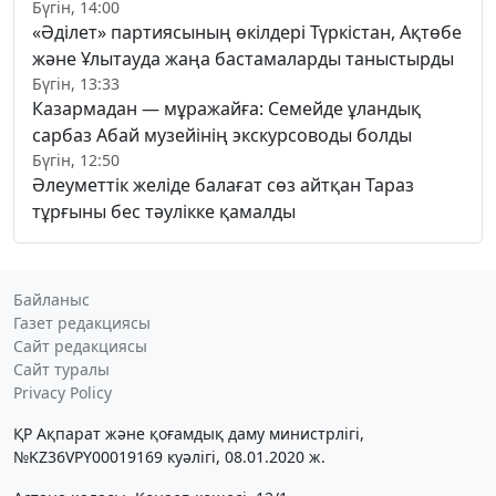
Бүгін, 14:00
«Әділет» партиясының өкілдері Түркістан, Ақтөбе
және Ұлытауда жаңа бастамаларды таныстырды
Бүгін, 13:33
Казармадан — мұражайға: Семейде ұландық
сарбаз Абай музейінің экскурсоводы болды
Бүгін, 12:50
Әлеуметтік желіде балағат сөз айтқан Тараз
тұрғыны бес тәулікке қамалды
Байланыс
Газет редакциясы
Сайт редакциясы
Сайт туралы
Privacy Policy
ҚР Ақпарат және қоғамдық даму министрлігі,
№KZ36VPY00019169 куәлігі, 08.01.2020 ж.