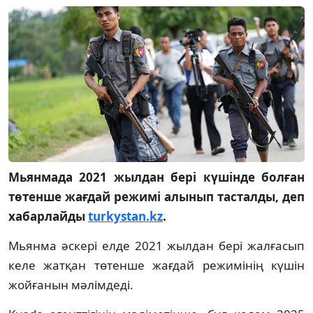
Мьянмада 2021 жылдан бері күшінде болған
төтенше жағдай режимі алынып тасталды, деп
хабарлайды
turkystan.kz
.
Мьянма әскері елде 2021 жылдан бері жалғасып
келе жатқан төтенше жағдай режимінің күшін
жойғанын мәлімдеді.