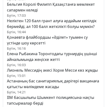
Бельгия Королі Филипп Қазақстанға мемлекет
сапармен келеді
Бүгін, 17:03
Неліктен 120 балл грант алуға әрдайым кепілдік
бермейді, ал 100 балл жеткілікті болуы мүмкін?
Бүгін, 16:44
Қонаевта флайбордшы «Әділет» туымен су
үстінде шоу көрсетті
Бүгін, 16:16
Елена Рыбакина Торонтодағы турнирдің үшінші
айналымында жеңіске жетті
Бүгін, 16:03
Лионель Мессидің әкесі Хорхе Месси көз жұмды
Бүгін, 15:01
Астананың бас санитариялық дәрігері вакцинаға
қатысты мәлімдеме жасады
Бүгін, 14:21
ІІМ басшылығы Шымкент полициясына нақты
тапсырмалар берді