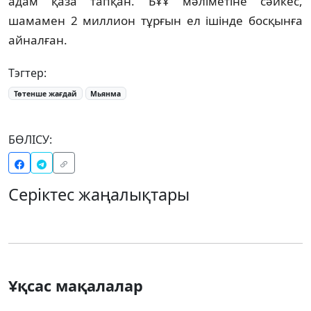
адам қаза тапқан. БҰҰ мәліметіне сәйкес,
шамамен 2 миллион тұрғын ел ішінде босқынға
айналған.
Тэгтер:
Төтенше жағдай
Мьянма
БӨЛІСУ:
Серіктес жаңалықтары
Ұқсас мақалалар