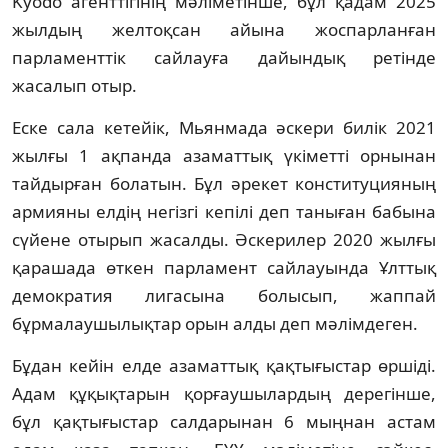
Kyodo агенттігінің мәліметінше, бұл қадам 2025
жылдың желтоқсан айына жоспарланған
парламенттік сайлауға дайындық ретінде
жасалып отыр.
Еске сала кетейік, Мьянмада әскери билік 2021
жылғы 1 ақпанда азаматтық үкіметті орнынан
тайдырған болатын. Бұл әрекет конституцияның
армияны елдің негізгі кепілі деп таныған бабына
сүйене отырып жасалды. Әскерилер 2020 жылғы
қарашада өткен парламент сайлауында Ұлттық
демократия лигасына болысып, жаппай
бұрмалаушылықтар орын алды деп мәлімдеген.
Бұдан кейін елде азаматтық қақтығыстар өршіді.
Адам құқықтарын қорғаушылардың дерегінше,
бұл қақтығыстар салдарынан 6 мыңнан астам