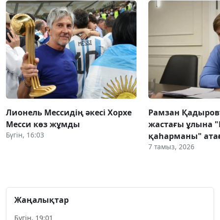
Лионель Мессидің әкесі Хорхе
Рамзан Қадыров
Месси көз жұмды
жастағы ұлына 
Бүгін, 16:03
қаһарманы" атағ
7 тамыз, 2026
Жаңалықтар
Бүгін, 19:01