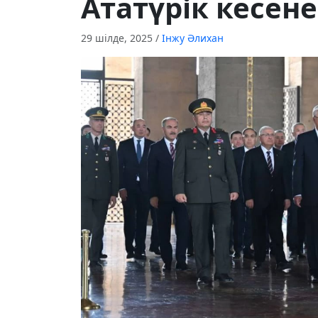
Ататүрік кесене
29 шілде, 2025
/
Інжу Әлихан