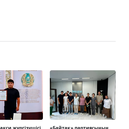
акси жүргізушісі
«Байтақ» партиясының