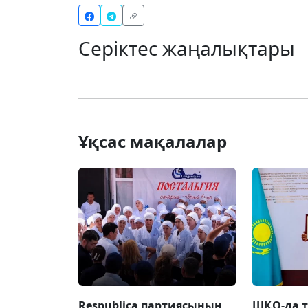
Серіктес жаңалықтары
Ұқсас мақалалар
Respublica партиясының
ШҚО-да т