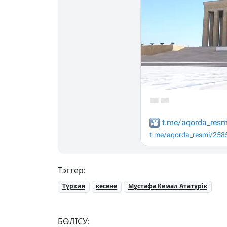
Тэгтер:
Түркия
кесене
Мұстафа Кемал Ататүрік
БӨЛІСУ: