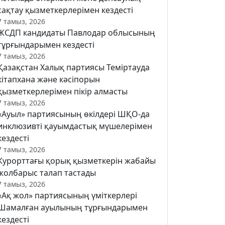
сақтау қызметкерлерімен кездесті
7 тамыз, 2026
ЖСДП кандидаты Павлодар облысының
тұрғындарымен кездесті
7 тамыз, 2026
Қазақстан Халық партиясы Теміртауда
кітапхана және кәсіпорын
қызметкерлерімен пікір алмасты
7 тамыз, 2026
«Ауыл» партиясының өкілдері ШҚО-да
инклюзивті қауымдастық мүшелерімен
кездесті
7 тамыз, 2026
Курорттағы қорық қызметкерін жабайы
жолбарыс талап тастады
7 тамыз, 2026
«Ақ жол» партиясының үміткерлері
Шамалған ауылының тұрғындарымен
кездесті